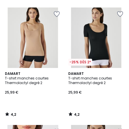
5
-25% DÈS 2*
4,2
4,2
DAMART
DAMART
/ 5
/ 5
T-shirt manches courtes
T-shirt manches courtes
Thermolactyl degré 2
Thermolactyl degré 2
25,99 €
25,99 €
4,2
4,2
/
/
5
5