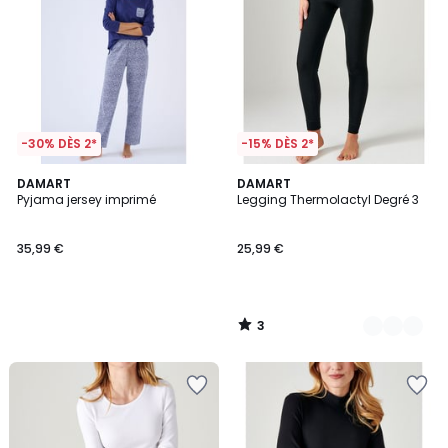
-30% DÈS 2*
-15% DÈS 2*
3
DAMART
2
DAMART
/
Pyjama jersey imprimé
Legging Thermolactyl Degré 3
Couleurs
5
35,99 €
25,99 €
3
/
5