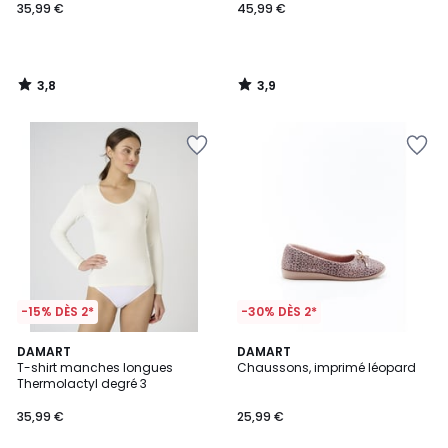
35,99 €
45,99 €
3,8
3,9
/
/
5
5
-15% DÈS 2*
-30% DÈS 2*
5
5
DAMART
DAMART
/
/
T-shirt manches longues
Chaussons, imprimé léopard
5
5
Thermolactyl degré 3
35,99 €
25,99 €