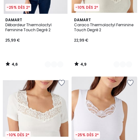
-25% DÈS 2*
-10% DÈS 2*
4,6
4,9
3
DAMART
2
DAMART
/ 5
/ 5
Débardeur Thermolactyl
Caraco Thermolactyl Feminine
Couleurs
Couleurs
Feminine Touch Degré 2
Touch Degré 2
25,99 €
22,99 €
4,6
4,9
/
/
5
5
-10% DÈS 2*
-25% DÈS 2*