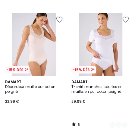
-15% DÈS 2*
-15% DÈS 2*
5
DAMART
2
DAMART
/
Débardeur maille pur coton
T-shirt manches courtes en
Couleurs
5
peigné
maille, en pur coton peigné
22,99 €
29,99 €
5
/
5