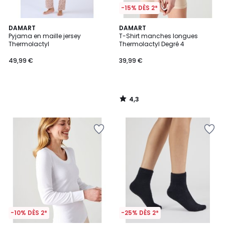
-15% DÈS 2*
4,3
DAMART
DAMART
/ 5
Pyjama en maille jersey
T-Shirt manches longues
Thermolactyl
Thermolactyl Degré 4
49,99 €
39,99 €
4,3
/
5
-10% DÈS 2*
-25% DÈS 2*