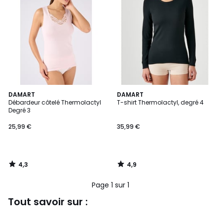
4,3
4,9
DAMART
DAMART
/ 5
/ 5
Débardeur côtelé Thermolactyl
T-shirt Thermolactyl, degré 4
Degré 3
25,99 €
35,99 €
4,3
4,9
/
/
5
5
Page 1 sur 1
Tout savoir sur :