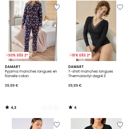
-30% DÈS 2*
-15% DÈS 2*
4,3
4
2
DAMART
DAMART
/ 5
/
Pyjama manches longues en
T-shirt manches longues
Couleurs
5
flanelle coton
Thermolactyl degré 3
39,99 €
39,99 €
4,3
4
/
/
5
5