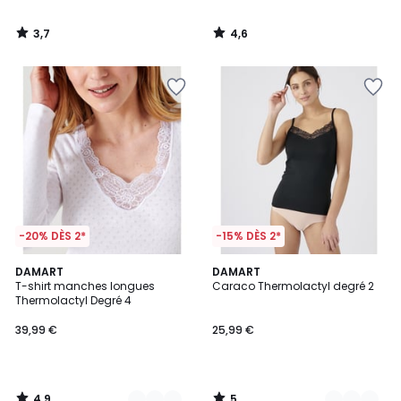
3,7
4,6
/
/
5
5
-20% DÈS 2*
-15% DÈS 2*
4,9
5
4
DAMART
2
DAMART
/ 5
/
T-shirt manches longues
Caraco Thermolactyl degré 2
Couleurs
Couleurs
5
Thermolactyl Degré 4
39,99 €
25,99 €
4,9
5