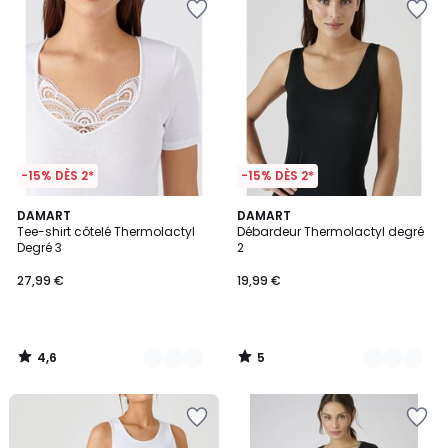
-15% DÈS 2*
-15% DÈS 2*
4,6
5
2
DAMART
2
DAMART
/ 5
/
Tee-shirt côtelé Thermolactyl
Débardeur Thermolactyl degré
Couleurs
Couleurs
5
Degré 3
2
27,99 €
19,99 €
4,6
5
/
/
5
5