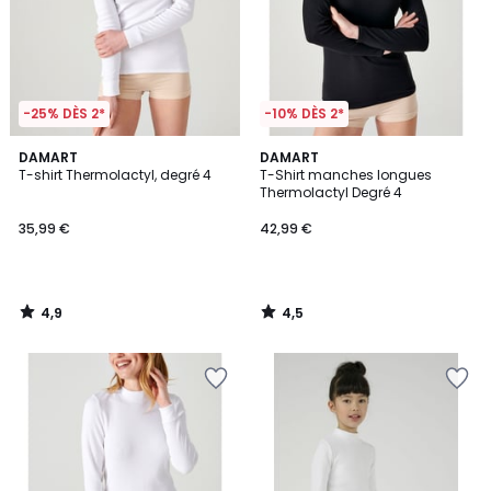
-25% DÈS 2*
-10% DÈS 2*
4,9
4,5
DAMART
DAMART
/ 5
/ 5
T-shirt Thermolactyl, degré 4
T-Shirt manches longues
Thermolactyl Degré 4
35,99 €
42,99 €
4,9
4,5
/
/
5
5