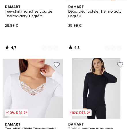
4,7
4,3
2
DAMART
2
DAMART
/ 5
/ 5
Tee-shirt manches courtes
Débardeur côtelé Thermolactyl
Couleurs
Couleurs
Thermolactyl Degré 2
Degré 3
29,99 €
25,99 €
4,7
4,3
/
/
5
5
-10% DÈS 2*
-10% DÈS 2*
4,7
4,9
3
DAMART
2
DAMART
/ 5
/ 5
Tee-shirt côtelé Thermolactyl
T-shirt longues manches