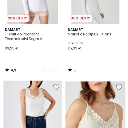
-20% DÈS 2*
-30% DÈS 2*
4,9
5
2
DAMART
DAMART
/ 5
/
T-shirt col montant
Maillot de corps 2-14 ans
Couleurs
5
Thermolactyl Degré 4
à partir de
39,99 €
25,99 €
4,9
5
/
/
5
5