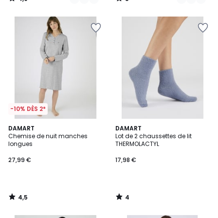
/
/
5
5
-10% DÈS 2*
4,5
4
DAMART
DAMART
/ 5
/
Chemise de nuit manches
Lot de 2 chaussettes de lit
5
longues
THERMOLACTYL
27,99 €
17,98 €
4,5
4
/
/
5
5