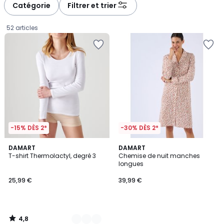
à
à
Catégorie
Filtrer et trier
gauche
droite
52 articles
-15% DÈS 2*
-30% DÈS 2*
4,8
3
DAMART
DAMART
/ 5
T-shirt Thermolactyl, degré 3
Chemise de nuit manches
Couleurs
longues
25,99
25,99 €
39,99 €
€.
4,8
/