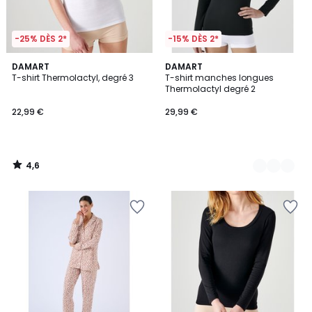
-25% DÈS 2*
-15% DÈS 2*
4,6
DAMART
2
DAMART
/ 5
T-shirt Thermolactyl, degré 3
T-shirt manches longues
Couleurs
Thermolactyl degré 2
22,99 €
29,99 €
4,6
/
5