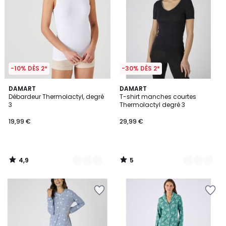
-10% DÈS 2*
-30% DÈS 2*
4,9
5
3
DAMART
2
DAMART
/ 5
/
Débardeur Thermolactyl, degré
T-shirt manches courtes
Couleurs
Couleurs
5
3
Thermolactyl degré 3
19,99 €
29,99 €
4,9
5
/
/
5
5