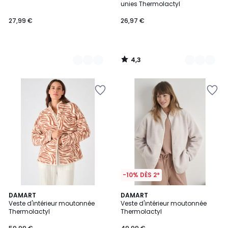
unies Thermolactyl
27,99 €
26,97 €
4,3
/
5
-10% DÈS 2*
5
5
DAMART
DAMART
/
/
Veste d'intérieur moutonnée
Veste d'intérieur moutonnée
5
5
Thermolactyl
Thermolactyl