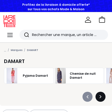
sur tous vos achats Mode & Maison
Aller
au
La
panie
Redoute
Menu
Rechercher
Les
...
derniers
Marques
DAMART
articles
DAMART
consultés
Chemise de nuit
Pyjama Damart
Damart
Précédent
Suivan
-
-
défiler
défiler