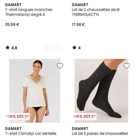
4,8
4
2
DAMART
DAMART
/ 5
/
T-shirt longues manches
Lot de 2 chaussettes de lit
Couleurs
5
Thermolactyl degré 4
THERMOLACTYL
35,99 €
17,98 €
4,8
4
/
/
5
5
-15% DÈS 2*
-15% DÈS 2*
4,3
2
DAMART
2
DAMART
/ 5
T-shirt Climatyl col dentelle
Lot de 3 paires de chaussettes
Couleurs
Couleurs