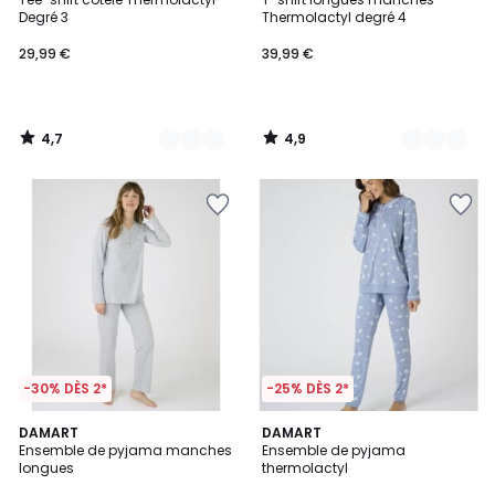
Couleurs
Couleurs
Degré 3
Thermolactyl degré 4
29,99 €
39,99 €
4,7
4,9
/
/
5
5
-30% DÈS 2*
-25% DÈS 2*
3,8
3,9
DAMART
DAMART
/ 5
/ 5
Ensemble de pyjama manches
Ensemble de pyjama
longues
thermolactyl