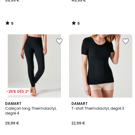
59,99 €
49,99 €
5
5
/
/
5
5
-25% DÈS 2*
3,7
4,6
DAMART
DAMART
/ 5
/ 5
Caleçon long Thermolactyl,
T-shirt Thermolactyl, degré 3
degré 4
29,99 €
22,99 €