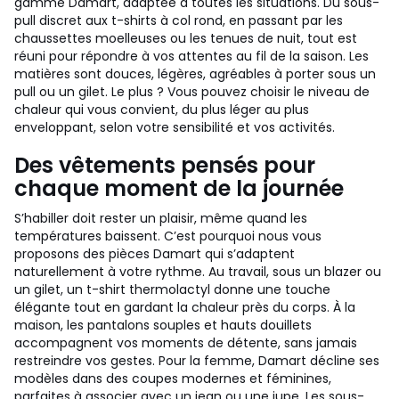
gamme Damart, adaptée à toutes les situations. Du sous-
pull discret aux t-shirts à col rond, en passant par les
chaussettes moelleuses ou les tenues de nuit, tout est
réuni pour répondre à vos attentes au fil de la saison. Les
matières sont douces, légères, agréables à porter sous un
pull ou un gilet. Le plus ? Vous pouvez choisir le niveau de
chaleur qui vous convient, du plus léger au plus
enveloppant, selon votre sensibilité et vos activités.
Des vêtements pensés pour
chaque moment de la journée
S’habiller doit rester un plaisir, même quand les
températures baissent. C’est pourquoi nous vous
proposons des pièces Damart qui s’adaptent
naturellement à votre rythme. Au travail, sous un blazer ou
un gilet, un t-shirt thermolactyl donne une touche
élégante tout en gardant la chaleur près du corps. À la
maison, les pantalons souples et hauts douillets
accompagnent vos moments de détente, sans jamais
restreindre vos gestes. Pour la femme, Damart décline ses
modèles dans des coupes modernes et féminines,
parfaites à associer avec un jean ou une jupe. Les sous-