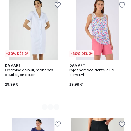
-30% DÈS 2*
-30% DÈS 2*
2
DAMART
DAMART
Chemise de nuit, manches
Pyjashort dos dentelle SM
Couleurs
courtes, en coton
climatyl
29,99 €
29,99 €