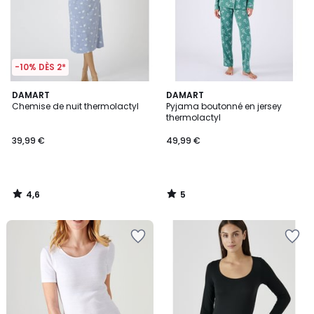
-10% DÈS 2*
4,6
5
DAMART
DAMART
/ 5
/
Chemise de nuit thermolactyl
Pyjama boutonné en jersey
5
thermolactyl
39,99 €
49,99 €
4,6
5
/
/
5
5