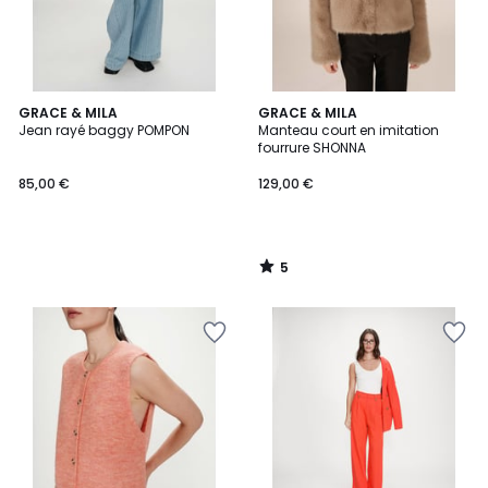
5
GRACE & MILA
GRACE & MILA
/
Jean rayé baggy POMPON
Manteau court en imitation
5
fourrure SHONNA
85,00 €
129,00 €
5
/
5