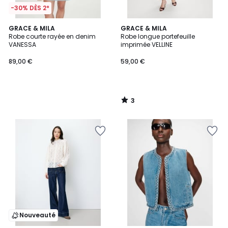
-30% DÈS 2*
3
GRACE & MILA
GRACE & MILA
/
Robe courte rayée en denim
Robe longue portefeuille
5
VANESSA
imprimée VELLINE
89,00 €
59,00 €
3
/
5
Nouveauté