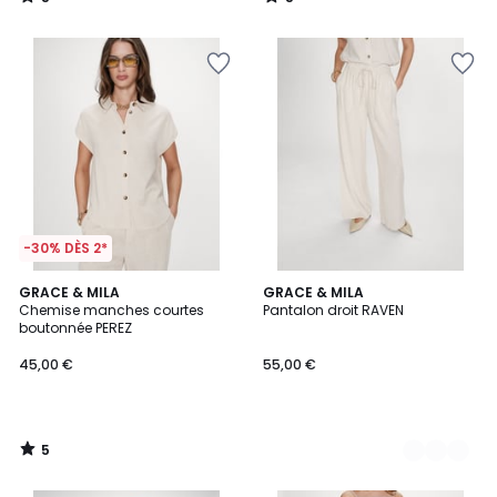
/
/
5
5
-30% DÈS 2*
5
GRACE & MILA
3
GRACE & MILA
/
Chemise manches courtes
Pantalon droit RAVEN
Couleurs
5
boutonnée PEREZ
45,00 €
55,00 €
5
/
5