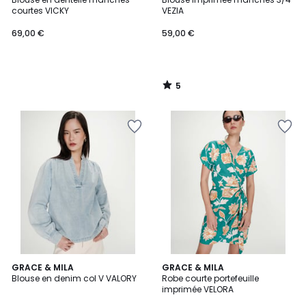
5
courtes VICKY
VEZIA
69,00 €
59,00 €
5
/
5
GRACE & MILA
GRACE & MILA
Blouse en denim col V VALORY
Robe courte portefeuille
imprimée VELORA