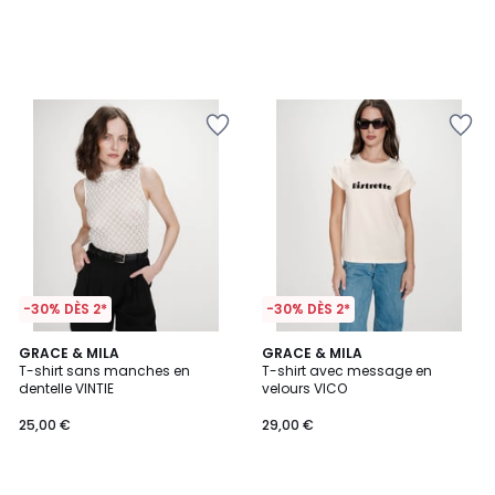
-30% DÈS 2*
-30% DÈS 2*
4,7
GRACE & MILA
GRACE & MILA
/ 5
T-shirt sans manches en
T-shirt avec message en
dentelle VINTIE
velours VICO
25,00 €
29,00 €