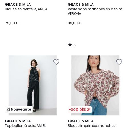
5
GRACE & MILA
GRACE & MILA
/
Blouse en dentelle, ANITA
Veste sans manches en denim
5
VERONA
79,00 €
99,00 €
5
/
5
Nouveauté
-30% DÈS 2*
GRACE & MILA
GRACE & MILA
Top ballon à pois, AMIEL
Blouse imprimée, manches