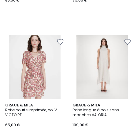
89,00 €
75,00 €
4
GRACE & MILA
GRACE & MILA
/
Robe courte imprimée, col V
Robe longue à pois sans
5
VICTOIRE
manches VALORIA
65,00 €
109,00 €