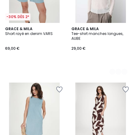
-30% DÈS 2*
GRACE & MILA
2
GRACE & MILA
Short rayé en denim VARS
Tee-shirt manches longues,
Couleurs
AUBE
69,00 €
29,00 €