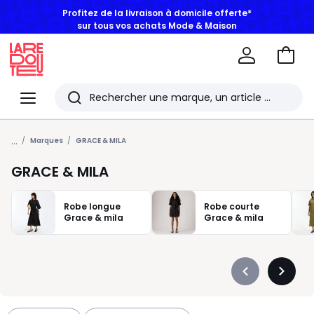
BONS PLANS | Jusqu'à -50% dès 2 articles*
Aller
au
La
panie
Redoute
Menu
Rechercher
Les
...
derniers
Marques
GRACE & MILA
articles
GRACE & MILA
consultés
Robe longue
Robe courte
Grace & mila
Grace & mila
Précédent
Suivan
-
-
défiler
défiler