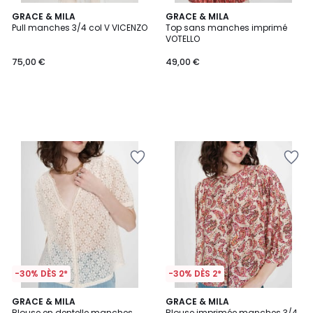
GRACE & MILA
GRACE & MILA
Pull manches 3/4 col V VICENZO
Top sans manches imprimé
VOTELLO
75,00 €
49,00 €
-30% DÈS 2*
-30% DÈS 2*
5
GRACE & MILA
GRACE & MILA
/
Blouse en dentelle manches
Blouse imprimée manches 3/4