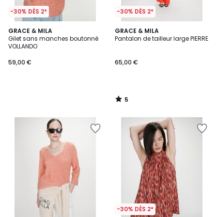
-30% DÈS 2*
-30% DÈS 2*
5
GRACE & MILA
GRACE & MILA
/
Gilet sans manches boutonné
Pantalon de tailleur large PIERRE
5
VOLLANDO
59,00 €
65,00 €
5
/
5
-30% DÈS 2*