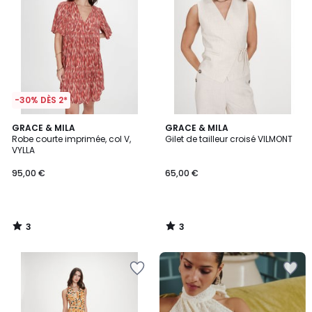
-30% DÈS 2*
3
3
GRACE & MILA
GRACE & MILA
/
/
Robe courte imprimée, col V,
Gilet de tailleur croisé VILMONT
5
5
VYLLA
95,00 €
65,00 €
3
3
/
/
5
5