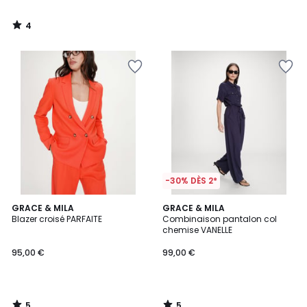
4
/
5
-30% DÈS 2*
5
5
GRACE & MILA
GRACE & MILA
/
/
Blazer croisé PARFAITE
Combinaison pantalon col
5
5
chemise VANELLE
95,00 €
99,00 €
5
5