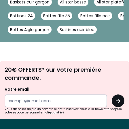
Baskets cuir garçon
All star basse
All star platefo
Bottines 24
Bottes fille 35
Bottes fille noir
Bott
Bottes Aigle garçon
Bottines cuir bleu
Envie
20€ OFFERTS* sur votre première
d'inspirations
commande.
et
de
Votre email
surprises?
OK
!
Vous disposez déjà d'un compte client ? Inscrivez-vous à la newsletter depuis
votre espace personnel en
cliquant ici