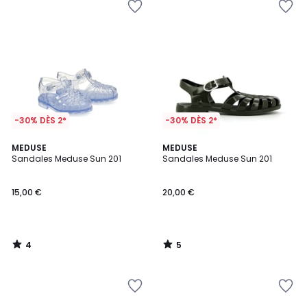
-30% DÈS 2*
-30% DÈS 2*
4
5
MEDUSE
MEDUSE
/
/
Sandales Meduse Sun 201
Sandales Meduse Sun 201
5
5
15,00 €
20,00 €
4
5
/
/
5
5