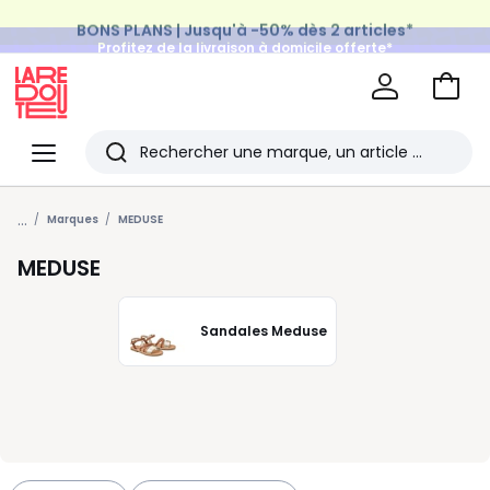
BONS PLANS | Jusqu'à -50% dès 2 articles*
Profitez de la livraison à domicile offerte*
sur tous vos achats Mode & Maison
Aller
au
La
panie
Redoute
Menu
Rechercher
Les
...
derniers
Marques
MEDUSE
articles
MEDUSE
consultés
Sandales Meduse