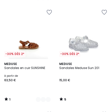
5
5
-30% DÈS 2*
-30% DÈS 2*
1
5
3
MEDUSE
MEDUSE
/
/
Sandales en cuir SUNSHINE
Sandales Meduse Sun 201
Couleurs
5
5
à partir de
63,50 €
15,00 €
1
5
/
/
5
5