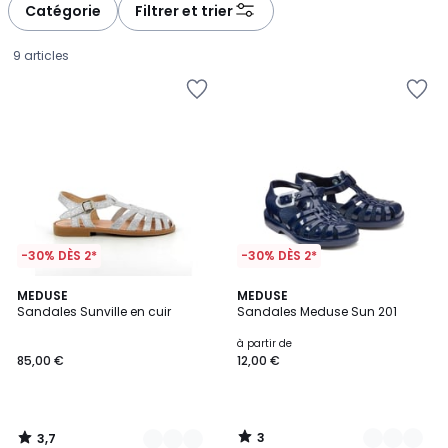
Catégorie
Filtrer et trier
9 articles
-30% DÈS 2*
-30% DÈS 2*
3,7
3
4
MEDUSE
2
MEDUSE
/ 5
/
Sandales Sunville en cuir
Sandales Meduse Sun 201
Couleurs
Couleurs
5
85,00
à partir de
85,00 €
12,00 €
€.
3
3,7
/
/