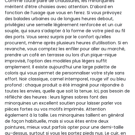
Comme toute paire de chaussures, les minorquines
méritent d’être choisies avec attention. D’abord en
fonction de l’usage que vous en ferez. Si vous prévoyez
des balades urbaines ou de longues heures debout,
privilégiez une semelle légèrement renforcée et un cuir
souple, qui saura s’adapter à la forme de votre pied au fil
des ports. Vous serez surpris par le confort qu’elles
procurent, même après plusieurs heures d’utilisation. Si en
revanche, vous comptez les enfiler pour aller au marché,
prendre un café en terrasse ou lors d’un pique-nique
improvisé, l’option des modèles plus légers suffit
amplement. Il existe aujourd’hui une large palette de
coloris qui vous permet de personnaliser votre style sans
effort. Noir classique, camel intemporel, rouge vif ou bleu
profond : chaque produit a été imaginé pour répondre à
toutes les envies, quelle que soit la tenue. Ici, pas besoin de
réfléchir des heures : leurs lignes sobres font des
minorquines un excellent soutien pour laisser parler vos
pièces fortes ou vos motifs imprimés. Attention
également à la taille. Les minorquines taillent en général
de façon habituelle, mais si vous êtes entre deux
pointures, mieux vaut parfois opter pour une demi-taille
au-dessus, surtout si vous les portez pieds nus. Le cuir, en