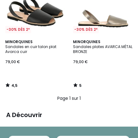
-30% DÈS 2*
-30% DÈS 2*
4,5
5
MINORQUINES
MINORQUINES
/ 5
/
Sandales en cuir talon plat
Sandales plates AVARCA MÉTAL
5
Avarca cuir
BRONZE
79,00 €
79,00 €
4,5
5
/
/
5
5
Page 1 sur 1
A Découvrir