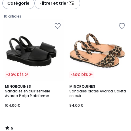
Catégorie
Filtrer et trier
10 articles
-30% DÈS 2*
-30% DÈS 2*
5
MINORQUINES
MINORQUINES
/
Sandales en cuir semelle
Sandales plates Avarca Caleta
5
Avarca Platja Plateforme
en cuir
104,00
104,00 €
94,00 €
€.
5
/