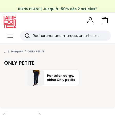
BONS PLANS | Jusqu'à -50% dès 2 articles*
Profitez de la livraison à domicile offerte*
sur tous vos achats Mode & Maison
Aller
au
La
panie
Redoute
Menu
Rechercher
Les
...
derniers
Marques
ONLY PETITE
articles
ONLY PETITE
consultés
Pantalon cargo,
chino Only petite