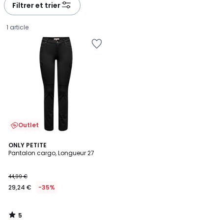
Filtrer et trier
1 article
Outlet
5
ONLY PETITE
/
Pantalon cargo, Longueur 27
5
29,24
44,99 €
€
29,24 €
-35%
au
lieu
de
5
44,99
/