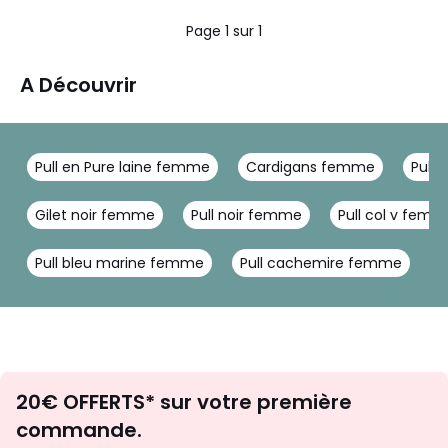
5
€
Page 1 sur 1
35%
de
réduction
A Découvrir
appliquée.
Pull en Pure laine femme
Cardigans femme
Pull
Gilet noir femme
Pull noir femme
Pull col v fem
Pull bleu marine femme
Pull cachemire femme
Envie
20€ OFFERTS* sur votre première
d'inspirations
commande.
et