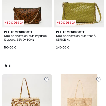
-30% DÈS 2*
-30% DÈS 2*
5
PETITE MENDIGOTE
PETITE MENDIGOTE
/
Sac pochette en cuir imprimé
Sac pochette en cuir tressé,
5
léopard, SERION PONY
SERION XL
190,00 €
240,00 €
5
/
5