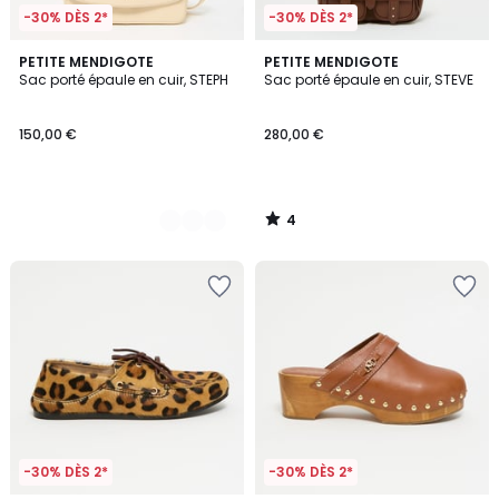
-30% DÈS 2*
-30% DÈS 2*
4
2
PETITE MENDIGOTE
PETITE MENDIGOTE
/
Sac porté épaule en cuir, STEPH
Sac porté épaule en cuir, STEVE
Couleurs
5
150,00 €
280,00 €
4
/
5
-30% DÈS 2*
-30% DÈS 2*