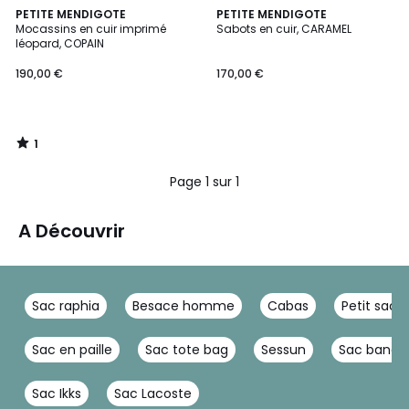
1
PETITE MENDIGOTE
PETITE MENDIGOTE
/
Mocassins en cuir imprimé
Sabots en cuir, CARAMEL
5
léopard, COPAIN
190,00 €
170,00 €
1
/
5
Page 1 sur 1
A Découvrir
Sac raphia
Besace homme
Cabas
Petit sac 
Sac en paille
Sac tote bag
Sessun
Sac banan
Sac Ikks
Sac Lacoste