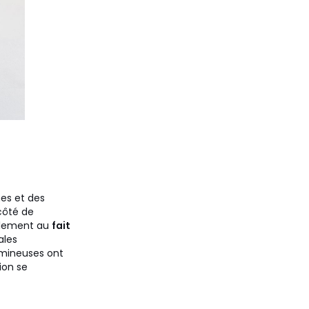
mes et des
côté de
alement au
fait
ales
lumineuses ont
ion se