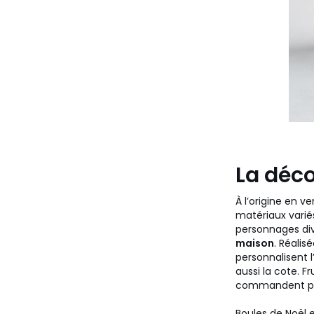
La déco
À l’origine en v
matériaux varié
personnages di
maison
. Réalis
personnalisent l
aussi la cote. F
commandent par
Boules de Noël e