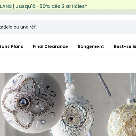
n à domicile offerte*
sur tous vos achats Mode & Maiso
Bons Plans
Final Clearance
Rangement
Best-sell