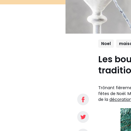
Noel
mais
Les bou
traditi
Trônant fièreme
fêtes de Noël. Ma
de la
décoration