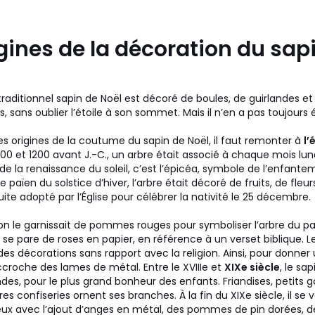
gines de la décoration du sap
 traditionnel sapin de Noël est décoré de boules, de guirlandes et
s, sans oublier l’étoile à son sommet. Mais il n’en a pas toujours é
es origines de la coutume du sapin de Noël, il faut remonter à
l’
000 et 1200 avant J.-C., un arbre était associé à chaque mois luna
e la renaissance du soleil, c’est l’épicéa, symbole de l’enfantem
ite païen du solstice d’hiver, l’arbre était décoré de fruits, de fleur
uite adopté par l’Église pour célébrer la nativité le 25 décembre.
 on le garnissait de pommes rouges pour symboliser l’arbre du par
il se pare de roses en papier, en référence à un verset biblique. Le
des décorations sans rapport avec la religion. Ainsi, pour donner 
accroche des lames de métal. Entre le XVIIIe et
XIXe siècle
, le sa
es, pour le plus grand bonheur des enfants. Friandises, petits g
 confiseries ornent ses branches. À la fin du XIXe siècle, il se 
cieux avec l’ajout d’anges en métal, des pommes de pin dorées, 