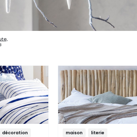
ute,
3
décoration
maison
literie