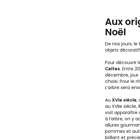
Aux ori
Noël
De nos jours, le
objets décoratif
Pour découvrir l
Celtes
. Entre 2
décembre, jour d
choisi. Pour le r
L’arbre sera ens
Au
XVIe siècle
,
au XVIIe siècle, 
voit apparaître 
à l’arbre, on y 
allures gourmand
pommes et autres
brillant et pré