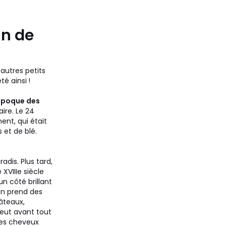
in de
 autres petits
té ainsi !
époque des
ire. Le 24
ent, qui était
s et de blé.
adis. Plus tard,
 XVIIIe siècle
un côté brillant
pin prend des
âteaux,
veut avant tout
des cheveux