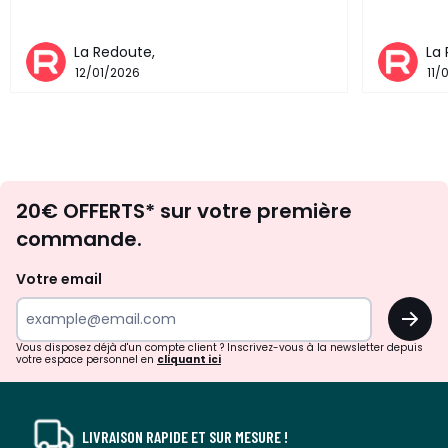
La Redoute,
La
12/01/2026
11/
Envie
20€ OFFERTS* sur votre première
d'inspirations
commande.
et
de
Votre email
surprises?
OK
!
Vous disposez déjà d'un compte client ? Inscrivez-vous à la newsletter depuis
votre espace personnel en
cliquant ici
LIVRAISON RAPIDE ET SUR MESURE !