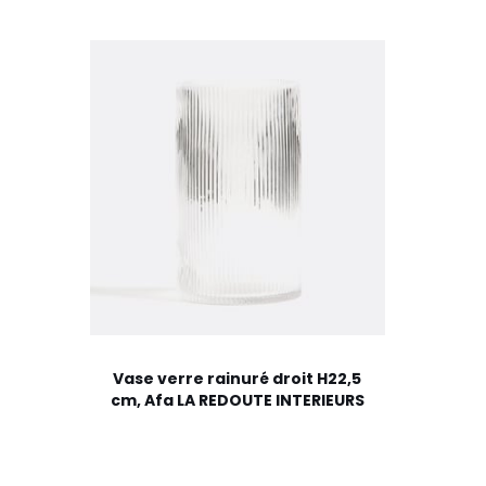
Vase verre rainuré droit H22,5
cm, Afa LA REDOUTE INTERIEURS