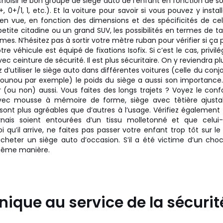
 choisir le bon groupe de siège auto de l’enfant en fonction de s
+, 0+/1, 1, etc.). Et la voiture pour savoir si vous pouvez y instal
n vue, en fonction des dimensions et des spécificités de cel
tite citadine ou un grand SUV, les possibilités en termes de tai
es. N’hésitez pas à sortir votre mètre ruban pour vérifier si ça
re véhicule est équipé de fixations Isofix. Si c’est le cas, privi
avec ceinture de sécurité. Il est plus sécuritaire. On y reviendra plu
 d’utiliser le siège auto dans différentes voitures (celle du conj
nounou par exemple) le poids du siège a aussi son importance. Le
ler (ou non) aussi. Vous faites des longs trajets ? Voyez le c
 avec mousse à mémoire de forme, siège avec têtière ajustab
 sont plus agréables que d’autres à l’usage. Vérifiez également 
nais soient entourées d’un tissu molletonné et que celui-c
 qu’il arrive, ne faites pas passer votre enfant trop tôt sur le
’acheter un siège auto d’occasion. S’il a été victime d’un choc,
même manière.
nique au service de la sécurit