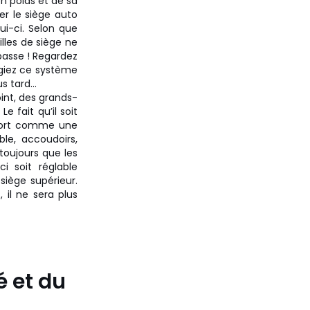
on poids et de sa
ler le siège auto
ui-ci. Selon que
lles de siège ne
 passe ! Regardez
légiez ce système
s tard...
oint, des grands-
 fait qu’il soit
onfort comme une
le, accoudoirs,
toujours que les
i soit réglable
 siège supérieur.
 il ne sera plus
é et du