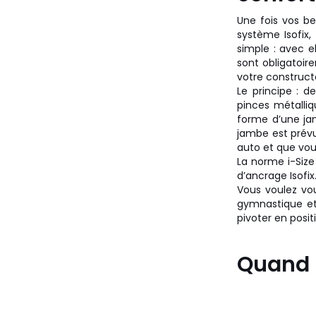
Une fois vos bes
système Isofix, 
simple : avec e
sont obligatoir
votre construct
Le principe : d
pinces métalliq
forme d’une jam
jambe est prévue
auto et que vous
La norme i-Size 
d’ancrage Isofix
Vous voulez vous
gymnastique et 
pivoter en posit
Quand 