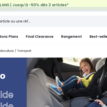
n à domicile offerte*
sur tous vos achats Mode & Maiso
Bons Plans
Final Clearance
Rangement
Best-sell
ériculture
Transport