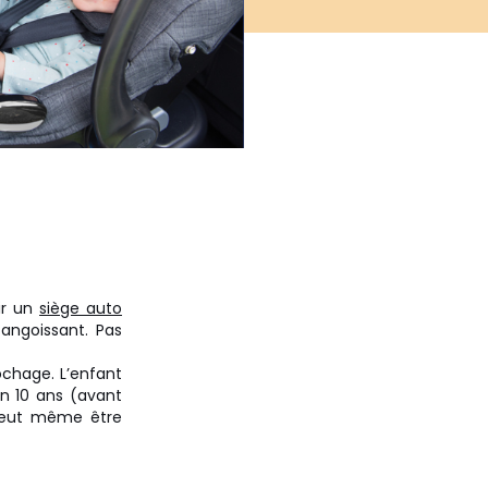
ir un
siège auto
 angoissant. Pas
ochage. L’enfant
on 10 ans (avant
 peut même être