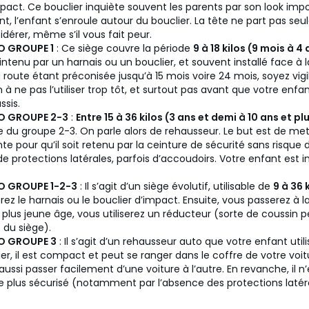
pact. Ce bouclier inquiète souvent les parents par son look impo
t, l’enfant s’enroule autour du bouclier. La tête ne part pas seul
dérer, même s’il vous fait peur.
TO GROUPE 1
: Ce siège couvre la période
9 à 18 kilos (9 mois à 4
ntenu par un harnais ou un bouclier, et souvent installé face à l
a route étant préconisée jusqu’à 15 mois voire 24 mois, soyez vigi
n à ne pas l’utiliser trop tôt, et surtout pas avant que votre enfa
ssis.
TO GROUPE 2-3
:
Entre 15 à 36 kilos (3 ans et demi à 10 ans et pl
ge du groupe 2-3. On parle alors de rehausseur. Le but est de met
te pour qu’il soit retenu par la ceinture de sécurité sans risque 
e protections latérales, parfois d’accoudoirs. Votre enfant est in
TO GROUPE 1-2-3
: Il s’agit d’un siège évolutif, utilisable de
9 à 36 
iserez le harnais ou le bouclier d’impact. Ensuite, vous passerez à 
e plus jeune âge, vous utiliserez un réducteur (sorte de coussin
e du siège).
TO GROUPE 3
: Il s’agit d’un rehausseur auto que votre enfant util
ier, il est compact et peut se ranger dans le coffre de votre voit
 aussi passer facilement d’une voiture à l’autre. En revanche, il n’
 le plus sécurisé (notamment par l’absence des protections latér