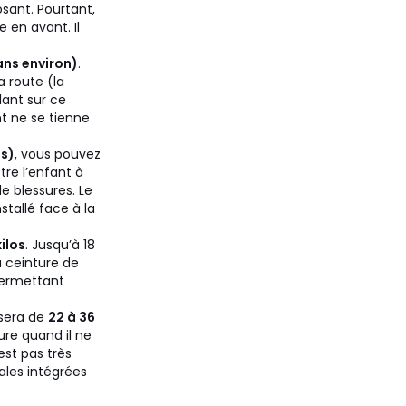
sant. Pourtant,
e en avant. Il
 ans environ)
.
a route (la
lant sur ce
nt ne se tienne
us)
, vous pouvez
tre l’enfant à
de blessures. Le
stallé face à la
kilos
. Jusqu’à 18
la ceinture de
 permettant
isera de
22 à 36
ure quand il ne
est pas très
ales intégrées