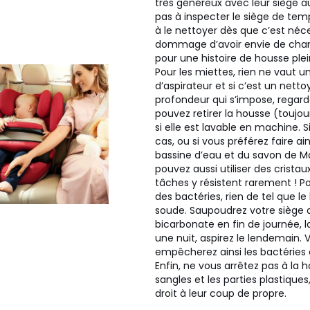
très généreux avec leur siège au
pas à inspecter le siège de te
à le nettoyer dès que c’est néces
dommage d’avoir envie de chan
pour une histoire de housse ple
Pour les miettes, rien ne vaut 
d’aspirateur et si c’est un nett
profondeur qui s’impose, regard
pouvez retirer la housse (toujour
si elle est lavable en machine. S
cas, ou si vous préférez faire ain
bassine d’eau et du savon de Ma
pouvez aussi utiliser des cristau
tâches y résistent rarement ! Po
des bactéries, rien de tel que l
soude. Saupoudrez votre siège 
bicarbonate en fin de journée, l
une nuit, aspirez le lendemain. 
empêcherez ainsi les bactéries d
Enfin, ne vous arrêtez pas à la h
sangles et les parties plastiques,
droit à leur coup de propre.