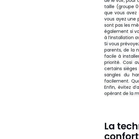
de le voir, pour
taille (groupe 0
que vous avez e
vous ayez une pe
sont pas les mêm
également si vot
à l’installation 
Si vous prévoyez
parents, de la 
facile à instal
priorité. Cosi
certains sièges
sangles du har
facilement. Quoi
Enfin, évitez d
opérant de la 
La tech
confort