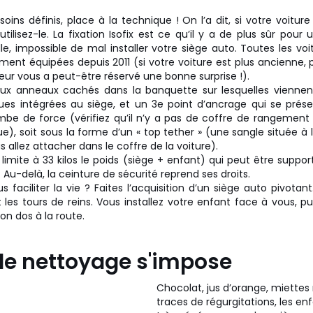
oins définis, place à la technique ! On l’a dit, si votre voitur
utilisez-le. La fixation Isofix est ce qu’il y a de plus sûr pour
lle, impossible de mal installer votre siège auto. Toutes les vo
ement équipées depuis 2011 (si votre voiture est plus ancienne, 
eur vous a peut-être réservé une bonne surprise !).
eux anneaux cachés dans la banquette sur lesquelles viennent
ues intégrées au siège, et un 3e point d’ancrage qui se prése
be de force (vérifiez qu’il n’y a pas de coffre de rangement à
), soit sous la forme d’un « top tether » (une sangle située à l
 allez attacher dans le coffre de la voiture).
limite à 33 kilos le poids (siège + enfant) qui peut être suppor
. Au-delà, la ceinture de sécurité reprend ses droits.
 faciliter la vie ? Faites l’acquisition d’un siège auto pivotant. 
les tours de reins. Vous installez votre enfant face à vous, pui
ion dos à la route.
le nettoyage s'impose
Chocolat, jus d’orange, miettes
traces de régurgitations, les en