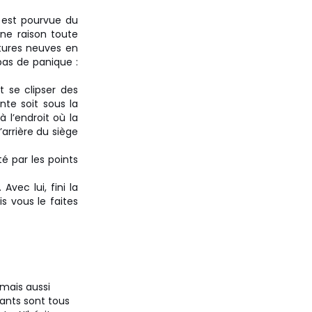
e est pourvue du
 une raison toute
itures neuves en
pas de panique :
 se clipser des
nte soit sous la
 l’endroit où la
’arrière du siège
té par les points
Avec lui, fini la
s vous le faites
 mais aussi
fants sont tous