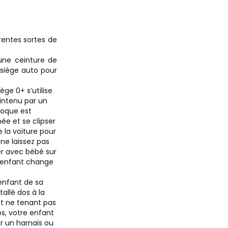
rentes sortes de
 une ceinture de
 siège auto pour
ège 0+ s’utilise
intenu par un
 coque est
ée et se clipser
 la voiture pour
ne laissez pas
er avec bébé sur
e enfant change
 enfant de sa
tallé dos à la
ant ne tenant pas
los, votre enfant
r un harnais ou