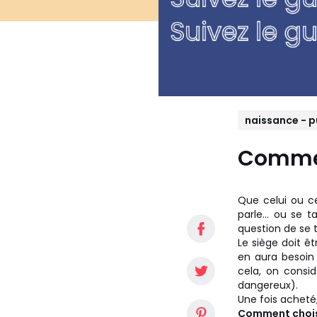
naissance - p
Commen
Que celui ou c
parle... ou se 
question de se 
Le siège doit êt
en aura besoin 
cela, on consi
dangereux).
Une fois acheté,
Comment choisir