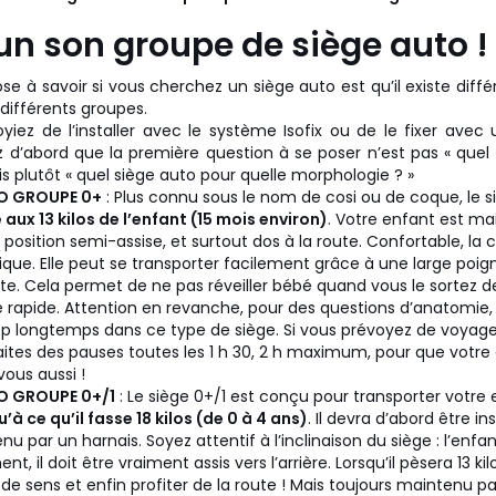
n son groupe de siège auto !
e à savoir si vous cherchez un siège auto est qu’il existe diffé
 différents groupes.
iez de l’installer avec le système Isofix ou de le fixer avec
z d’abord que la première question à se poser n’est pas « quel
s plutôt « quel siège auto pour quelle morphologie ? »
TO GROUPE 0+
: Plus connu sous le nom de cosi ou de coque, le si
aux 13 kilos de l’enfant (15 mois environ)
. Votre enfant est ma
en position semi-assise, et surtout dos à la route. Confortable, la
que. Elle peut se transporter facilement grâce à une large poign
te. Cela permet de ne pas réveiller bébé quand vous le sortez de
e rapide. Attention en revanche, pour des questions d’anatomie, 
op longtemps dans ce type de siège. Si vous prévoyez de voyag
 faites des pauses toutes les 1 h 30, 2 h maximum, pour que votr
 vous aussi !
TO GROUPE 0+/1
: Le siège 0+/1 est conçu pour transporter votre
à ce qu’il fasse 18 kilos (de 0 à 4 ans)
. Il devra d’abord être ins
nu par un harnais. Soyez attentif à l’inclinaison du siège : l’enf
nt, il doit être vraiment assis vers l’arrière. Lorsqu’il pèsera 13 ki
e sens et enfin profiter de la route ! Mais toujours maintenu pa