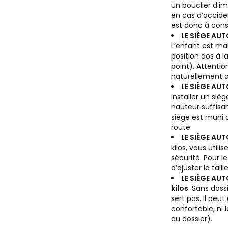
un bouclier d’im
en cas d’acciden
est donc à consi
LE SIÈGE AU
L’enfant est mai
position dos à l
point). Attentio
naturellement a
LE SIÈGE AU
installer un siè
hauteur suffisan
siège est muni d
route.
LE SIÈGE AU
kilos, vous util
sécurité. Pour l
d’ajuster la taill
LE SIÈGE AU
kilos
. Sans doss
sert pas. Il peut
confortable, ni
au dossier).