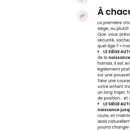
À chacu
La première chos
siège, ou plutôt
Que vous prévoy
sécurité, sache
quel âge ? » mai
LE SIÈGE AU
de la
naissance 
harnais. Il est 
également prati
sur une pousset
faire une cours
votre enfant tr
un long trajet,
de position... et
LE SIÈGE AU
naissance jusqu’
route, et mainte
assis naturelleme
pourra changer d