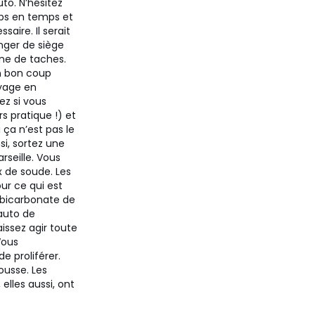
to. N’hésitez
mps en temps et
saire. Il serait
ger de siège
ine de taches.
un bon coup
oyage en
ez si vous
s pratique !) et
i ça n’est pas le
si, sortez une
rseille. Vous
x de soude. Les
ur ce qui est
e bicarbonate de
auto de
aissez agir toute
Vous
e proliférer.
ousse. Les
 elles aussi, ont