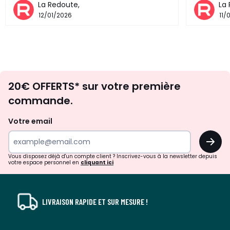
La Redoute,
La
12/01/2026
11/
Envie
20€ OFFERTS* sur votre première
d'inspirations
commande.
et
de
Votre email
surprises?
OK
!
Vous disposez déjà d'un compte client ? Inscrivez-vous à la newsletter depuis
votre espace personnel en
cliquant ici
LIVRAISON RAPIDE ET SUR MESURE !