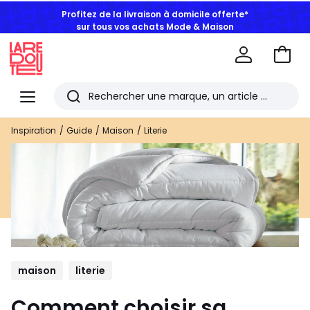
Profitez de la livraison à domicile offerte*
sur tous vos achats Mode & Maison
Aller
au
La
panie
Redoute
Menu
Rechercher
Les
Inspiration
Guide
Maison
Literie
derniers
articles
consultés
maison
literie
Comment choisir sa