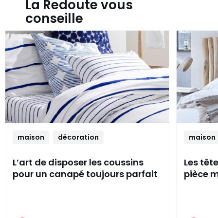
La Redoute vous
conseille
maison
décoration
maison
L’art de disposer les coussins
Les têt
pour un canapé toujours parfait
pièce m