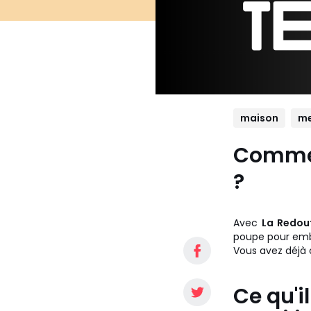
maison
me
Commen
?
Avec
La Redout
poupe pour embe
Vous avez déjà c
Ce qu'i