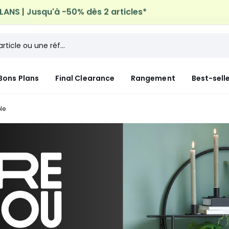
n à domicile offerte*
sur tous vos achats Mode & Maiso
Bons Plans
Final Clearance
Rangement
Best-sell
le