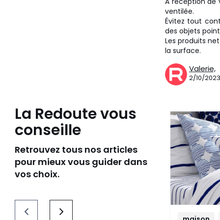
À réception de v
ventilée.
Évitez tout con
des objets poin
Les produits ne
la surface.
Valerie,
2/10/202
La Redoute vous
conseille
Retrouvez tous nos articles
pour mieux vous guider dans
vos choix.
maison