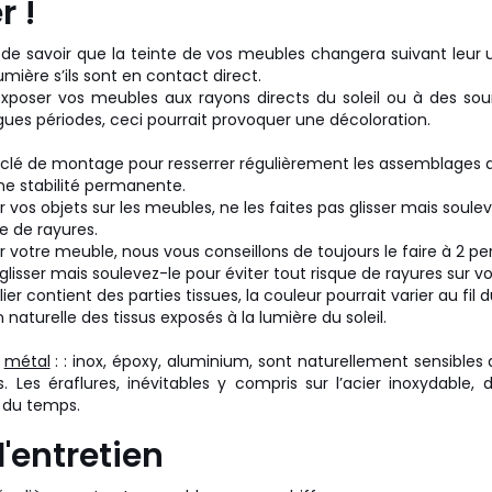
r !
 de savoir que la teinte de vos meubles changera suivant leur ut
lumière s’ils sont en contact direct.
’exposer vos meubles aux rayons directs du soleil ou à des so
ues périodes, ceci pourrait provoquer une décoloration.
 clé de montage pour resserrer régulièrement les assemblages 
e stabilité permanente.
 vos objets sur les meubles, ne les faites pas glisser mais soulev
ue de rayures.
 votre meuble, nous vous conseillons de toujours le faire à 2 pe
 glisser mais soulevez-le pour éviter tout risque de rayures sur vo
lier contient des parties tissues, la couleur pourrait varier au fil
 naturelle des tissus exposés à la lumière du soleil.
n
métal
: : inox, époxy, aluminium, sont naturellement sensibles 
s. Les éraflures, inévitables y compris sur l’acier inoxydable, 
l du temps.
'entretien