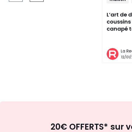
L’art de 
coussins
canapé t
La Re
12/01
20€ OFFERTS* sur v