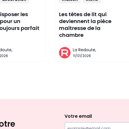
disposer les
Les têtes de lit qui
 pour un
deviennent la pièce
oujours parfait
maîtresse de la
chambre
doute,
La Redoute,
/2026
11/01/2026
Envie
d'inspirations
et
Votre email
otre
de