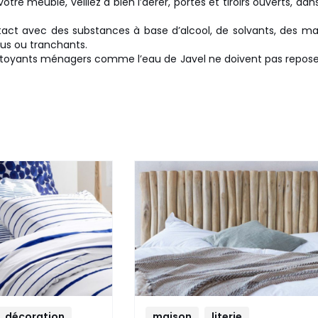
otre meuble, veillez à bien l’aérer, portes et tiroirs ouverts, da
tact avec des substances à base d’alcool, de solvants, des mat
tus ou tranchants.
ttoyants ménagers comme l’eau de Javel ne doivent pas repose
3
décoration
maison
literie