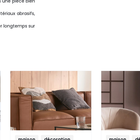
ns une pièce bien
ériaux abrasifs,
r longtemps sur
maison
décoration
maison
d