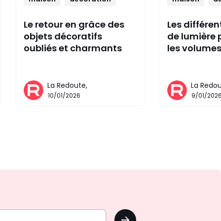
Le retour en grâce des
Les différe
objets décoratifs
de lumière 
oubliés et charmants
les volume
La Redoute,
La Redou
10/01/2026
9/01/202
OK