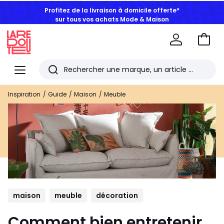
Profitez de la livraison à domicile offerte*
sur tous vos achats Mode & Maison
Aller
au
La
panie
Redoute
Menu
Rechercher
Les
Inspiration
Guide
Maison
Meuble
derniers
articles
consultés
maison
meuble
décoration
Comment bien entretenir