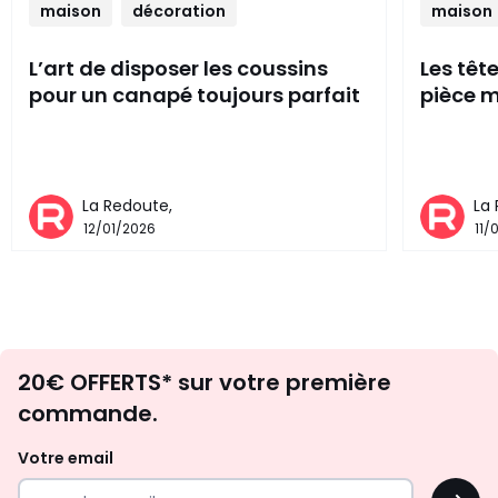
maison
décoration
maison
L’art de disposer les coussins
Les têt
pour un canapé toujours parfait
pièce m
La Redoute,
La
12/01/2026
11/
Envie
20€ OFFERTS* sur votre première
d'inspirations
commande.
et
de
Votre email
surprises?
OK