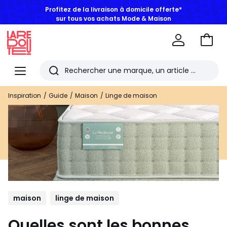
Profitez de la livraison à domicile offerte*
sur tous vos achats Mode & Maison
Aller
au
La
panie
Redoute
Menu
Rechercher
Les
Inspiration
Guide
Maison
Linge de maison
derniers
articles
consultés
maison
linge de maison
Quelles sont les bonnes