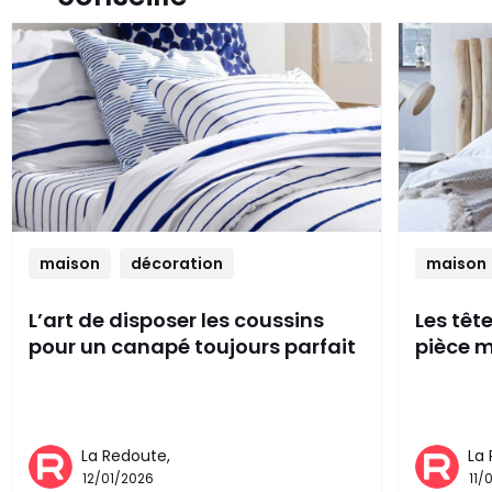
maison
décoration
maison
L’art de disposer les coussins
Les têt
pour un canapé toujours parfait
pièce m
La Redoute,
La
12/01/2026
11/