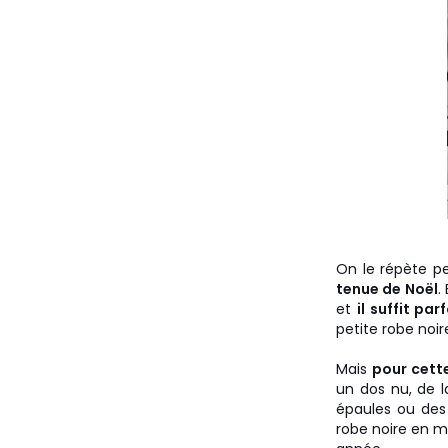
On le répète p
tenue de Noël
.
et
il suffit pa
petite robe noi
Mais
pour cett
un dos nu, de l
épaules ou des
robe noire en m