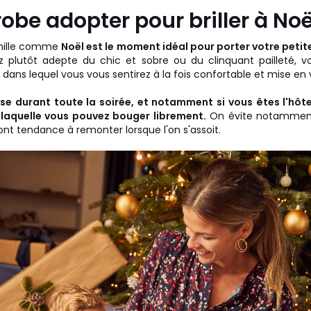
robe adopter pour briller à Noë
amille comme
Noël est le moment idéal pour porter votre petit
 plutôt adepte du chic et sobre ou du clinquant pailleté, vo
dans lequel vous vous sentirez à la fois confortable et mise en 
ise durant toute la soirée, et notamment si vous êtes l'hôte
laquelle vous pouvez bouger librement.
On évite notamment
ont tendance à remonter lorsque l'on s'assoit.