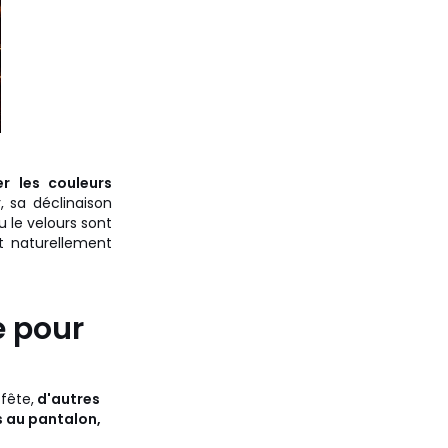
er les couleurs
, sa déclinaison
u le velours sont
t naturellement
e pour
fête,
d'autres
s au pantalon,