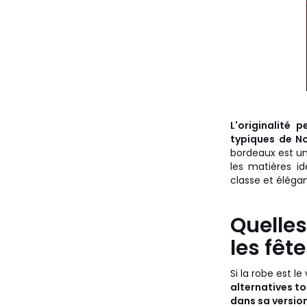
L'originalité 
typiques de No
bordeaux est une
les matières id
classe et élégan
Quelles
les fêt
Si la robe est 
alternatives to
dans sa versio