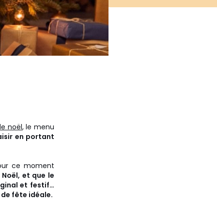
e noël
, le menu
aisir en portant
 pour ce moment
Noël, et que le
inal et festif…
de fête idéale.