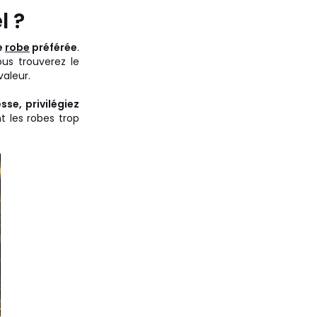
l ?
e
robe
préférée
.
us trouverez le
valeur.
sse, privilégiez
 les robes trop