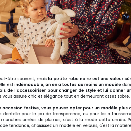
eut-être souvent, mais
la petite robe noire est une valeur sû
 Elle est
indémodable, on en a toutes au moins un modèle
dans
rfois de l'accessoiriser pour changer de style et lui donner u
re vous assure chic et élégance tout en demeurant assez sobre.
e occasion festive, vous pouvez opter pour un modèle plus o
a dentelle pour le jeu de transparence, ou pour les « faussem
 manches ornées de plumes, c'est à la mode cette année. Po
ode tendance, choisissez un modèle en velours, c'est la matièr