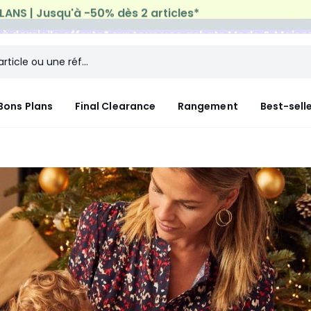
n à domicile offerte*
sur tous vos achats Mode & Maiso
Bons Plans
Final Clearance
Rangement
Best-sell