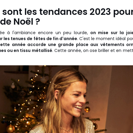
 sont les tendances 2023 pour
de Noël ?
ée à l'ambiance encore un peu lourde,
on mise sur la joi
 les tenues de fêtes de fin d'année
. C'est le moment idéal pour
ette année accorde une grande place aux vêtements orn
mes ou en tissu métallisé
. Cette année, on ose briller et en mett