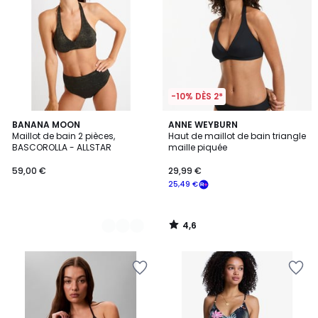
-10% DÈS 2*
4,6
2
BANANA MOON
ANNE WEYBURN
/ 5
Maillot de bain 2 pièces,
Haut de maillot de bain triangle
Couleurs
BASCOROLLA - ALLSTAR
maille piquée
59,00 €
29,99 €
25,49 €
4,6
/
5