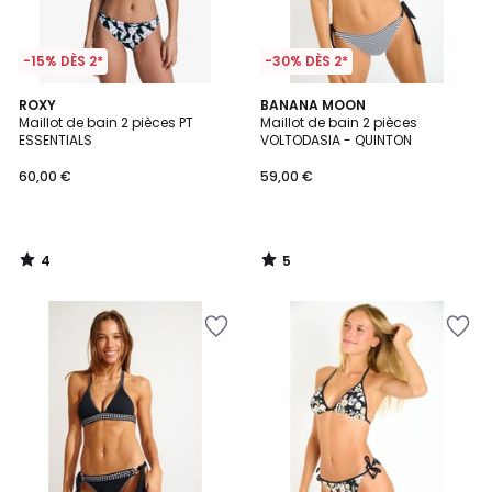
-15% DÈS 2*
-30% DÈS 2*
4
5
ROXY
BANANA MOON
/
/
Maillot de bain 2 pièces PT
Maillot de bain 2 pièces
5
5
ESSENTIALS
VOLTODASIA - QUINTON
60,00 €
59,00 €
4
5
/
/
5
5