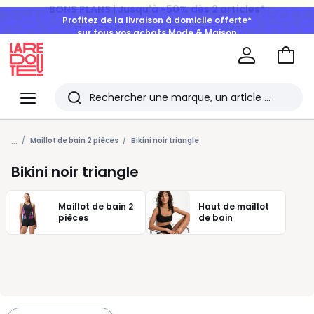
Profitez de la livraison à domicile offerte*
sur tous vos achats Mode & Maison
Aller
au
La
panie
Redoute
Menu
Rechercher
Les
...
derniers
Maillot de bain 2 pièces
Bikini noir triangle
articles
Bikini noir triangle
consultés
Maillot de bain 2
Haut de maillot
pièces
de bain