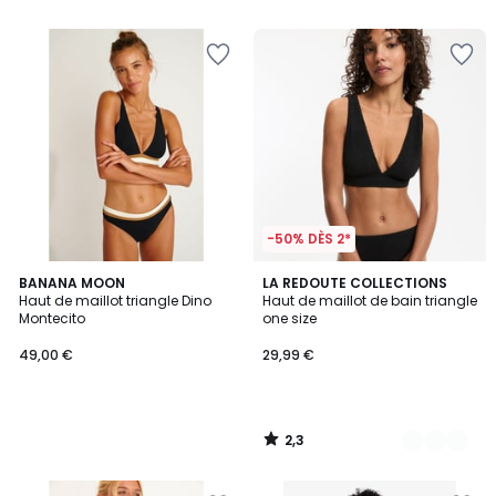
5
5
-50% DÈS 2*
2,3
BANANA MOON
3
LA REDOUTE COLLECTIONS
/ 5
Haut de maillot triangle Dino
Haut de maillot de bain triangle
Couleurs
Montecito
one size
49,00 €
29,99 €
2,3
/
5