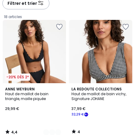
Filtrer et trier
18 articles
-20% DÈS 2*
4,4
4
2
ANNE WEYBURN
LA REDOUTE COLLECTIONS
/ 5
/
Haut de maillot de bain
Haut de maillot de bain vichy,
Couleurs
5
triangle, maille piquée
Signature JOHANE
29,99
29,99 €
37,99 €
€.
32,29 €
4
4,4
/
/