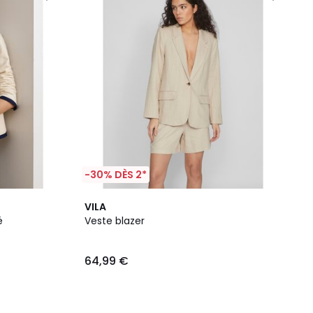
-30% DÈS 2*
VILA
é
Veste blazer
64,99 €