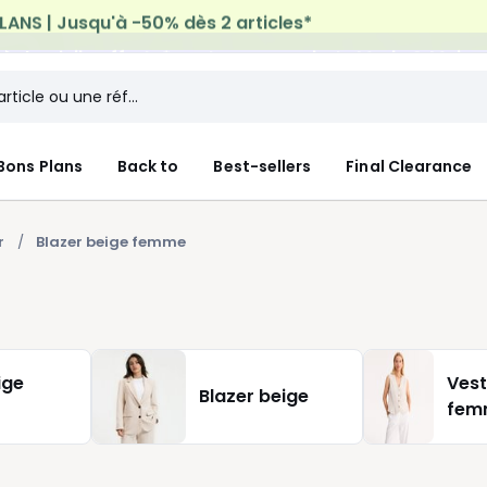
n à domicile offerte*
sur tous vos achats Mode & Maiso
Bons Plans
Back to
Best-sellers
Final Clearance
r
Blazer beige femme
ige
Vest
Blazer beige
fem