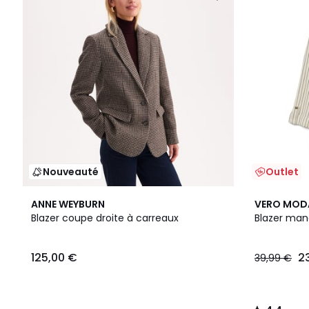
Nouveauté
Outlet
4,4
ANNE WEYBURN
VERO MOD
/ 5
Blazer coupe droite à carreaux
Blazer man
125,00 €
2
39,99 €