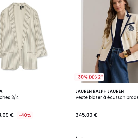
-30% DÈS 2*
5
A
LAUREN RALPH LAUREN
/
ches 3/4
Veste blazer à écusson brod
5
3,99 €
345,00 €
-40%