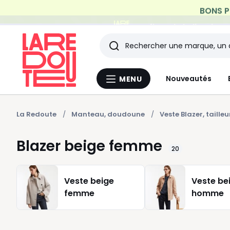
Profitez de la livraiso
Rechercher
Les
Nouveautés
MENU
Menu
derniers
La
Redoute
articles
La Redoute
Manteau, doudoune
Veste Blazer, tailleu
consultés
Blazer beige femme
20
Veste beige
Veste be
femme
homme