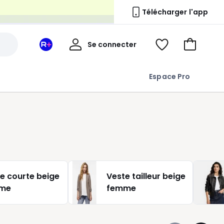
n
Télécharger l'app
Mon
Se connecter
Mon
Voir
Aller
compte
espace
ma
au
La
wishlist
panier
Espace Pro
Redoute
+
e courte beige
Veste tailleur beige
me
femme