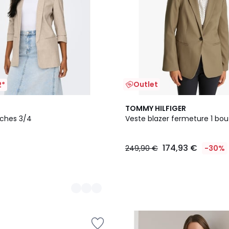
Outlet
2*
TOMMY HILFIGER
ches 3/4
Veste blazer fermeture 1 bo
174,93 €
249,90 €
-30%