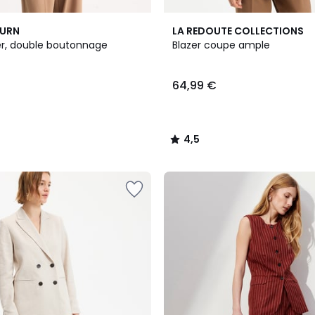
2
4,5
BURN
LA REDOUTE COLLECTIONS
Couleurs
/ 5
er, double boutonnage
Blazer coupe ample
64,99 €
4,5
/
5