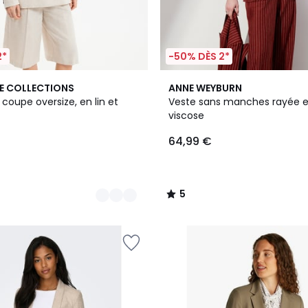
2*
-50% DÈS 2*
5
E COLLECTIONS
ANNE WEYBURN
/
, coupe oversize, en lin et
Veste sans manches rayée en
5
viscose
64,99 €
5
/
5