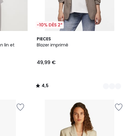
-10% DÈS 2*
2
4,5
PIECES
Couleurs
/ 5
 lin et
Blazer imprimé
49,99 €
4,5
/
5