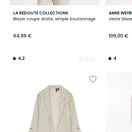
2
4,2
4
LA REDOUTE COLLECTIONS
ANNE WEY
Couleurs
/ 5
/
Blazer coupe droite, simple boutonnage
Veste blaz
5
64,99
64,99 €
109,00 €
€.
4,2
4
/
/
5
5