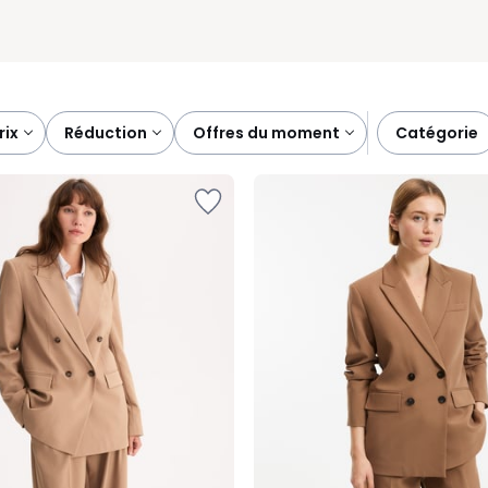
prix
réduction
offres du moment
catégorie