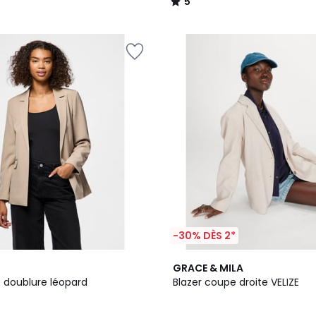
5
/
5
-30% DÈS 2*
GRACE & MILA
c doublure léopard
Blazer coupe droite VELIZE