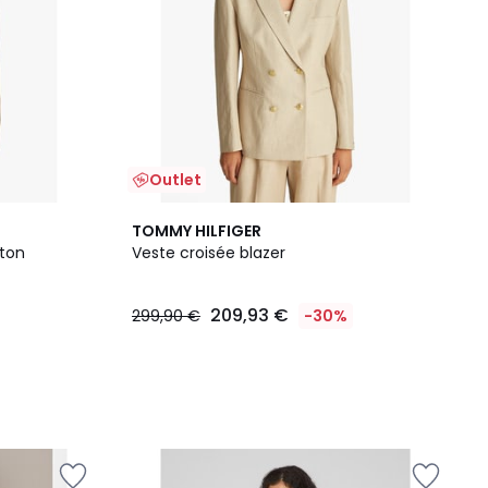
Outlet
TOMMY HILFIGER
uton
Veste croisée blazer
209,93 €
299,90 €
-30%