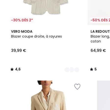
-30% DÈS 2*
-50% DÈS 
2
4,6
2
5
VERO MODA
LA REDOUT
Couleurs
/ 5
Couleurs
/
Blazer coupe droite, à rayures
Blazer long
5
coton
39,99 €
64,99 €
4,6
5
/
/
5
5