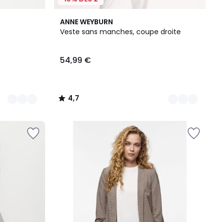
2
4,7
ANNE WEYBURN
Couleurs
/ 5
Veste sans manches, coupe droite
54,99 €
4,7
/
5