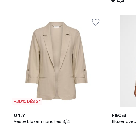
4,4
/
5
-30% DÈS 2*
2
4,5
4
ONLY
PIECES
Couleurs
/ 5
/
Veste blazer manches 3/4
Blazer ave
5