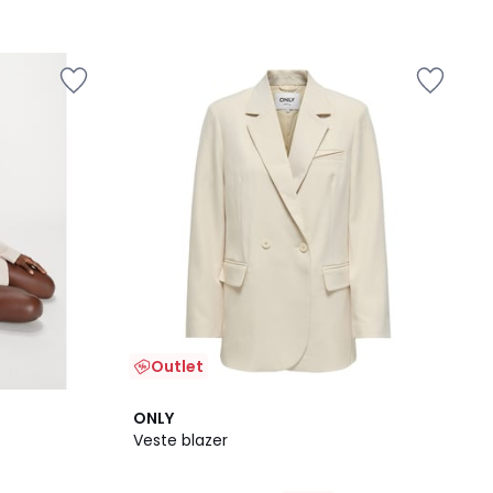
Outlet
5
ONLY
/
Veste blazer
5