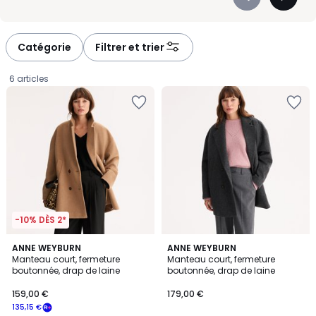
Précédent
Suivan
modèle ne correspond finalement pas à vos attentes, nos solutions
-
-
de retours sont là pour vous faciliter la vie. Un choix sûr, pensé pour
défiler
défiler
durer dans votre dressing et accompagner vos journées, tout
à
à
simplement.
Catégorie
Filtrer et trier
gauche
droite
6 articles
-10% DÈS 2*
4,3
4,3
2
ANNE WEYBURN
ANNE WEYBURN
/ 5
/ 5
Manteau court, fermeture
Manteau court, fermeture
Couleurs
boutonnée, drap de laine
boutonnée, drap de laine
159,00
159,00 €
179,00 €
€
135,15 €
souscrivez