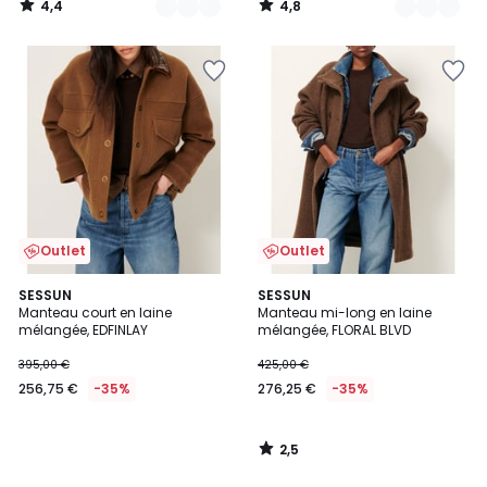
4,4
4,8
/
/
5
5
Outlet
Outlet
2,5
SESSUN
SESSUN
/ 5
Manteau court en laine
Manteau mi-long en laine
mélangée, EDFINLAY
mélangée, FLORAL BLVD
395,00 €
425,00 €
256,75 €
-35%
276,25 €
-35%
2,5
/
5