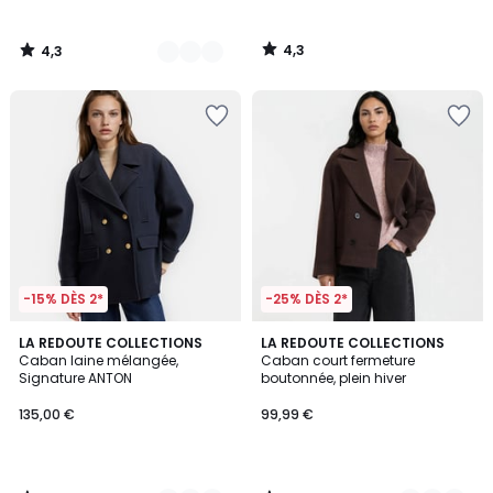
à
notre
4,3
4,3
programme
/
/
5
5
pour
payer
à
la
place
135,15
€.
-15% DÈS 2*
-25% DÈS 2*
4,4
4,8
2
LA REDOUTE COLLECTIONS
2
LA REDOUTE COLLECTIONS
/ 5
/ 5
Caban laine mélangée,
Caban court fermeture
Couleurs
Couleurs
Signature ANTON
boutonnée, plein hiver
135,00 €
99,99 €