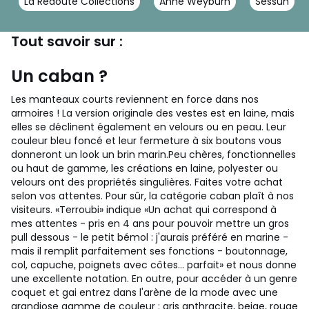
La Redoute Collections
Anne Weyburn
Sessun
Tout savoir sur :
Un caban ?
Les manteaux courts reviennent en force dans nos
armoires ! La version originale des vestes est en laine, mais
elles se déclinent également en velours ou en peau. Leur
couleur bleu foncé et leur fermeture à six boutons vous
donneront un look un brin marin.Peu chères, fonctionnelles
ou haut de gamme, les créations en laine, polyester ou
velours ont des propriétés singulières. Faites votre achat
selon vos attentes. Pour sûr, la catégorie caban plaît à nos
visiteurs. «Terroubi» indique «Un achat qui correspond à
mes attentes - pris en 4 ans pour pouvoir mettre un gros
pull dessous - le petit bémol : j'aurais préféré en marine -
mais il remplit parfaitement ses fonctions - boutonnage,
col, capuche, poignets avec côtes… parfait» et nous donne
une excellente notation. En outre, pour accéder à un genre
coquet et gai entrez dans l'arène de la mode avec une
grandiose gamme de couleur : gris anthracite, beige, rouge