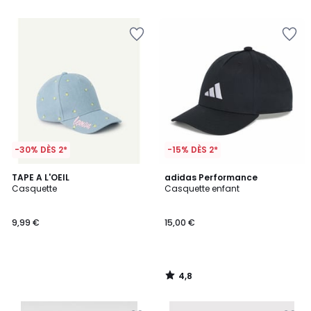
5
-30% DÈS 2*
-15% DÈS 2*
4,8
TAPE A L'OEIL
adidas Performance
/ 5
Casquette
Casquette enfant
9,99 €
15,00 €
4,8
/
5