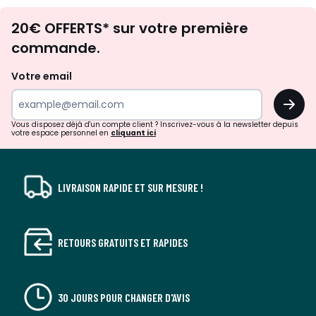
Envie
20€ OFFERTS* sur votre première
d'inspirations
commande.
et
de
Votre email
surprises?
OK
!
Vous disposez déjà d'un compte client ? Inscrivez-vous à la newsletter depuis
votre espace personnel en
cliquant ici
LIVRAISON RAPIDE ET SUR MESURE !
RETOURS GRATUITS ET RAPIDES
30 JOURS POUR CHANGER D'AVIS