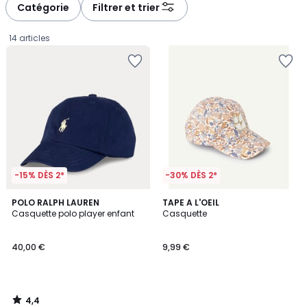
Catégorie
Filtrer et trier
14 articles
-15% DÈS 2*
-30% DÈS 2*
4,4
POLO RALPH LAUREN
TAPE A L'OEIL
/ 5
Casquette polo player enfant
Casquette
40,00
40,00 €
9,99 €
€.
4,4
/