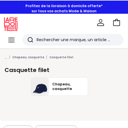
Profitez de la livraison à domicile offerte*
sur tous vos achats Mode & Maison
Aller
au
La
panie
Redoute
Menu
Rechercher
Les
...
derniers
Chapeau, casquette
Casquette filet
articles
Casquette filet
consultés
Chapeau,
casquette