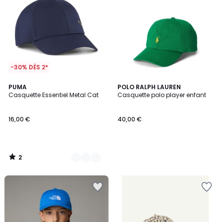
-30% DÈS 2*
2
2
PUMA
POLO RALPH LAUREN
/
Casquette Essentiel Metal Cat
Casquette polo player enfant
Couleurs
5
16,00 €
40,00 €
2
/
5