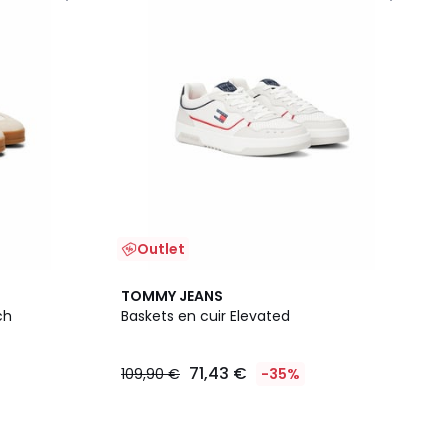
Outlet
TOMMY JEANS
ch
Baskets en cuir Elevated
71,43 €
109,90 €
-35%