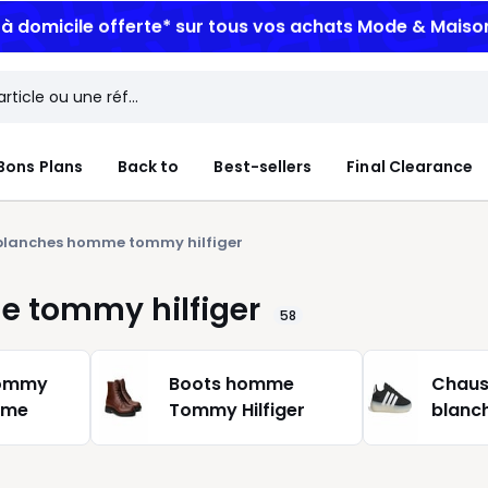
n à domicile offerte*
sur tous vos achats Mode & Maiso
Bons Plans
Back to
Best-sellers
Final Clearance
blanches homme tommy hilfiger
 tommy hilfiger
58
Tommy
Boots homme
Chaus
mme
Tommy Hilfiger
blanc