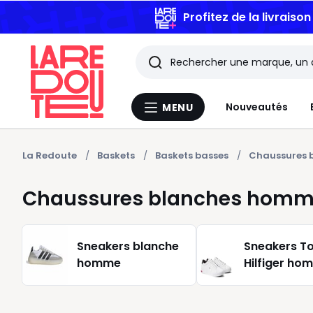
Profitez de la livraiso
Rechercher
Les
Nouveautés
MENU
Menu
derniers
La
Redoute
articles
La Redoute
Baskets
Baskets basses
Chaussures 
consultés
Chaussures blanches homme
Sneakers blanche
Sneakers 
homme
Hilfiger ho