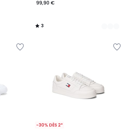
99,90 €
3
/
5
-30% DÈS 2*