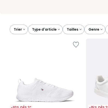
Trier
type d'article
tailles
genre
-10% DÈS 2*
-15% DÈS 2