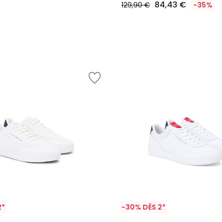
84,43 €
129,90 €
-35%
2*
-30% DÈS 2*