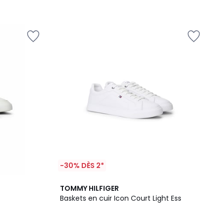
-30% DÈS 2*
2
3
TOMMY HILFIGER
Couleurs
/
Baskets en cuir Icon Court Light Ess
5