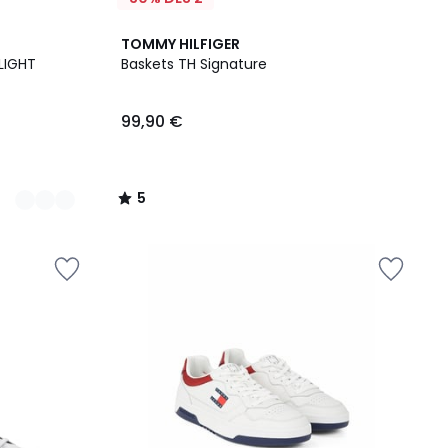
5
TOMMY HILFIGER
/
LIGHT
Baskets TH Signature
5
99,90 €
5
/
5