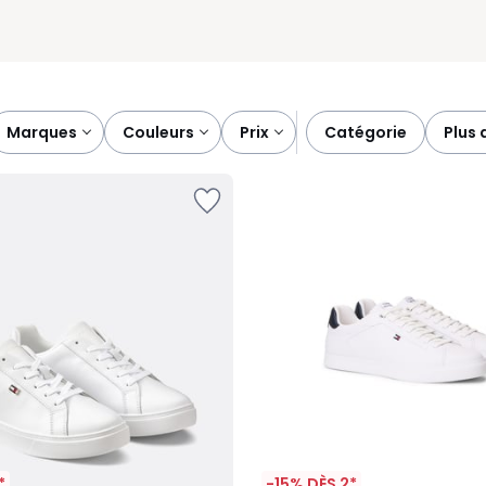
marques
couleurs
prix
catégorie
plus 
*
-15% DÈS 2*