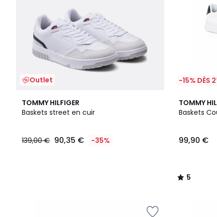
Outlet
-15% DÈS 2
2
5
TOMMY HILFIGER
TOMMY HIL
Couleurs
/
Baskets street en cuir
Baskets Cou
5
90,35 €
99,90 €
139,00 €
-35%
5
/
5