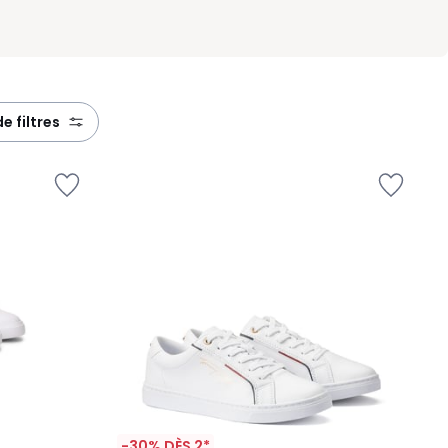
de filtres
-30% DÈS 2*