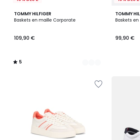
2
5
TOMMY HILFIGER
TOMMY HIL
Couleurs
/
Baskets en maille Corporate
Baskets en 
5
109,90
109,90 €
99,90 €
€.
5
/
5