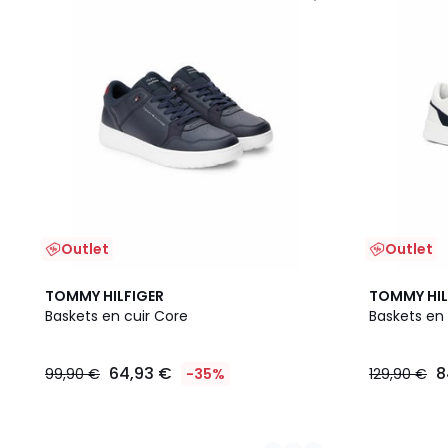
Outlet
Outlet
2
TOMMY HILFIGER
TOMMY HIL
Couleurs
Baskets en cuir Core
Baskets en 
64,93 €
8
99,90 €
-35%
129,90 €