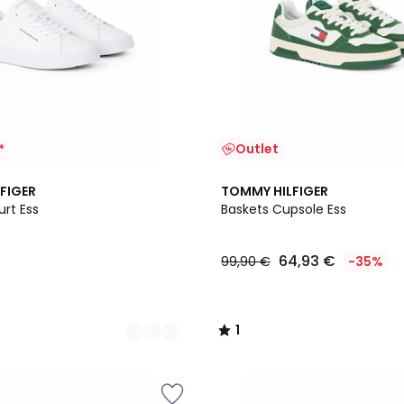
Outlet
*
1
FIGER
TOMMY HILFIGER
/
rt Ess
Baskets Cupsole Ess
5
64,93 €
99,90 €
-35%
1
/
5