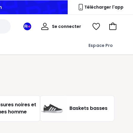
n
Télécharger l'app
Mon
Se connecter
Mon
Voir
Aller
compte
espace
ma
au
La
wishlist
panier
Espace Pro
Redoute
+
sures noires et
Baskets basses
hes homme