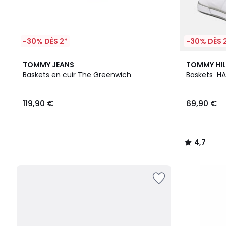
-30% DÈS 2*
-30% DÈS 
4,7
TOMMY JEANS
TOMMY HIL
/ 5
Baskets en cuir The Greenwich
Baskets H
119,90 €
69,90 €
4,7
/
5