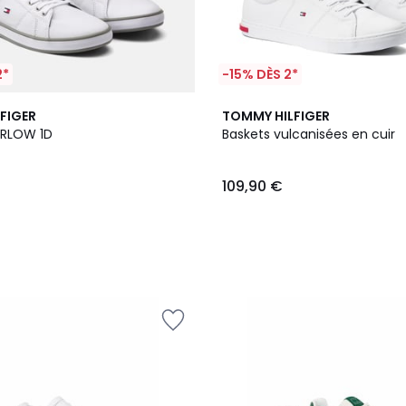
2*
-15% DÈS 2*
2
FIGER
TOMMY HILFIGER
Couleurs
ARLOW 1D
Baskets vulcanisées en cuir
109,90 €