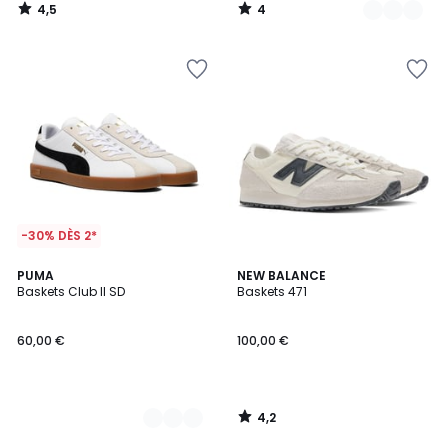
4,5
4
/
/
5
5
-30% DÈS 2*
4,2
2
PUMA
NEW BALANCE
/ 5
Baskets Club II SD
Baskets 471
Couleurs
60,00 €
100,00 €
4,2
/
5