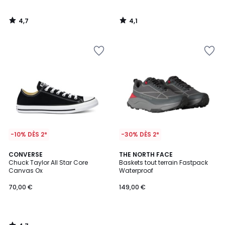
4,7
4,1
/
/
5
5
-10% DÈS 2*
-30% DÈS 2*
4,7
CONVERSE
THE NORTH FACE
/ 5
Chuck Taylor All Star Core
Baskets tout terrain Fastpack
Canvas Ox
Waterproof
70,00 €
149,00 €