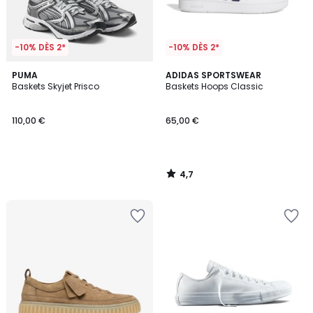
-10% DÈS 2*
-10% DÈS 2*
4,7
PUMA
ADIDAS SPORTSWEAR
/ 5
Baskets Skyjet Prisco
Baskets Hoops Classic
110,00 €
65,00 €
4,7
/
5