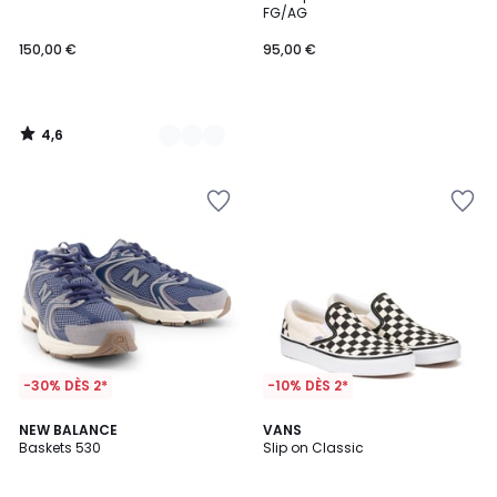
Couleurs
FG/AG
150,00 €
95,00 €
4,6
/
5
-30% DÈS 2*
-10% DÈS 2*
4,7
4,5
3
NEW BALANCE
VANS
/ 5
/ 5
Baskets 530
Slip on Classic
Couleurs