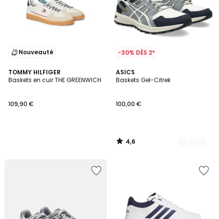
Nouveauté
-30% DÈS 2*
4,6
TOMMY HILFIGER
2
ASICS
/ 5
Baskets en cuir THE GREENWICH
Baskets Gel-Citrek
Couleurs
109,90 €
100,00 €
4,6
/
5