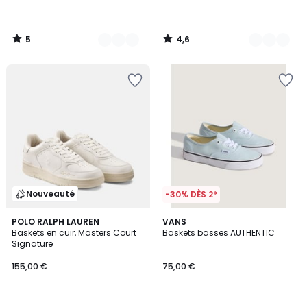
5
4,6
/
/
5
5
Nouveauté
-30% DÈS 2*
5
POLO RALPH LAUREN
VANS
/
Baskets en cuir, Masters Court
Baskets basses AUTHENTIC
5
Signature
155,00 €
75,00 €