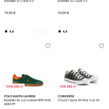
/ 5
/ 5
Baskets VL Court 3.0
Baskets VL Court 3.0
Couleurs
70,00 €
70,00 €
4,8
4,8
/
/
5
5
-30% DÈS 2*
-10% DÈS 2*
5
POLO RALPH LAUREN
CONVERSE
/
Baskets en cuir suède HERITAGE
Chuck Taylor All Star Cuir Ox
5
AERA PP