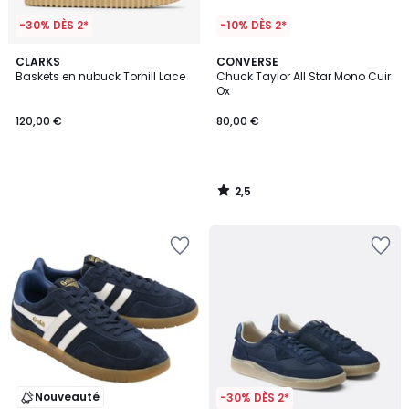
-30% DÈS 2*
-10% DÈS 2*
2,5
CLARKS
CONVERSE
/ 5
Baskets en nubuck Torhill Lace
Chuck Taylor All Star Mono Cuir
Ox
120,00 €
80,00 €
2,5
/
5
Nouveauté
-30% DÈS 2*