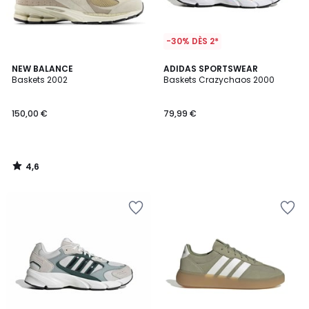
-30% DÈS 2*
4,6
NEW BALANCE
ADIDAS SPORTSWEAR
/ 5
Baskets 2002
Baskets Crazychaos 2000
150,00 €
79,99 €
4,6
/
5