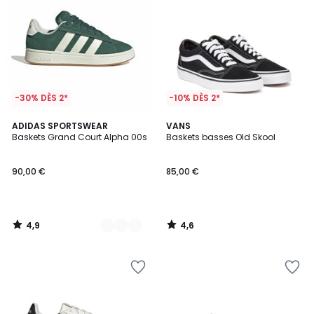
-30% DÈS 2*
-10% DÈS 2*
4,9
4,6
2
ADIDAS SPORTSWEAR
VANS
/ 5
/ 5
Baskets Grand Court Alpha 00s
Baskets basses Old Skool
Couleurs
90,00 €
85,00 €
4,9
4,6
/
/
5
5