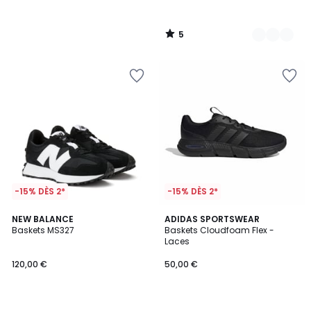
5
/
5
-15% DÈS 2*
-15% DÈS 2*
4,5
4
NEW BALANCE
2
ADIDAS SPORTSWEAR
/ 5
/
Baskets MS327
Baskets Cloudfoam Flex -
Couleurs
5
Laces
120,00 €
50,00 €