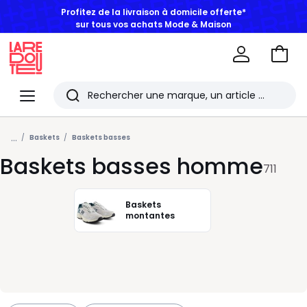
BONS PLANS | Jusqu'à -50% dès 2 articles*
Aller
au
La
panie
Redoute
Menu
Rechercher
Les
...
derniers
Baskets
Baskets basses
Baskets basses homme
articles
711
consultés
Baskets
montantes