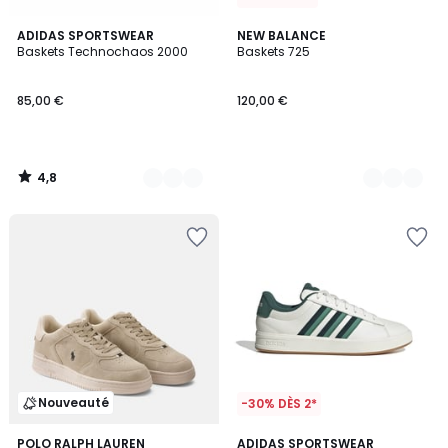
4,8
2
ADIDAS SPORTSWEAR
2
NEW BALANCE
/ 5
Baskets Technochaos 2000
Baskets 725
Couleurs
Couleurs
85,00 €
120,00 €
4,8
/
5
Nouveauté
-30% DÈS 2*
4,6
POLO RALPH LAUREN
ADIDAS SPORTSWEAR