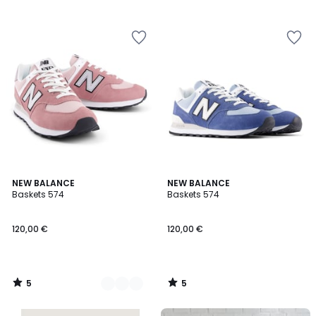
/
5
5
5
2
NEW BALANCE
NEW BALANCE
/
/
Baskets 574
Baskets 574
Couleurs
5
5
120,00 €
120,00 €
5
5
/
/
5
5
FINAL