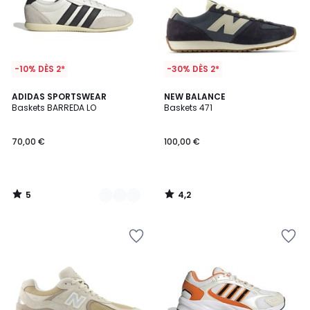
-10% DÈS 2*
-30% DÈS 2*
5
4,2
2
ADIDAS SPORTSWEAR
NEW BALANCE
/
/ 5
Baskets BARREDA LO
Baskets 471
Couleurs
5
70,00 €
100,00 €
5
4,2
/
/
5
5