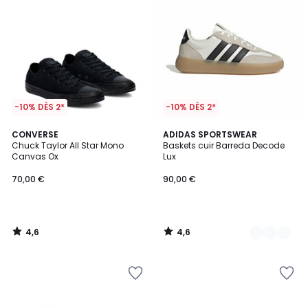
-10% DÈS 2*
-10% DÈS 2*
4,6
4,6
CONVERSE
2
ADIDAS SPORTSWEAR
/ 5
/ 5
Chuck Taylor All Star Mono
Baskets cuir Barreda Decode
Couleurs
Canvas Ox
Lux
70,00 €
90,00 €
4,6
4,6
/
/
5
5