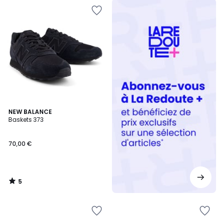
Redoute
+
5
NEW BALANCE
/
Baskets 373
5
70,00 €
5
/
5