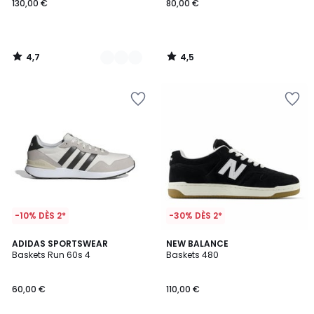
130,00 €
80,00 €
4,7
4,5
/
/
5
5
-10% DÈS 2*
-30% DÈS 2*
4,7
4,1
ADIDAS SPORTSWEAR
NEW BALANCE
/ 5
/ 5
Baskets Run 60s 4
Baskets 480
60,00 €
110,00 €