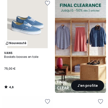
CLEARANCE
Nouveauté
4,6
VANS
/ 5
Baskets basses en toile
75,00 €
FINAL
J'en profite
4,6
CLEARANCE
/
5