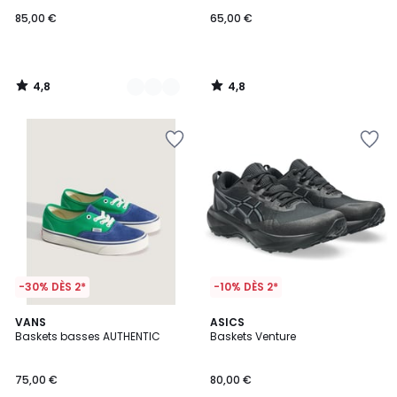
85,00 €
65,00 €
4,8
4,8
/
/
5
5
-30% DÈS 2*
-10% DÈS 2*
5
4,6
2
VANS
2
ASICS
/
/ 5
Baskets basses AUTHENTIC
Baskets Venture
Couleurs
Couleurs
5
75,00 €
80,00 €