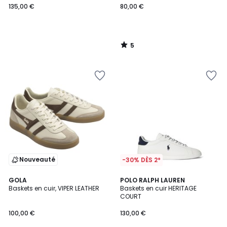
135,00 €
80,00 €
5
/
5
Nouveauté
-30% DÈS 2*
5
GOLA
2
POLO RALPH LAUREN
/
Baskets en cuir, VIPER LEATHER
Baskets en cuir HERITAGE
Couleurs
5
COURT
100,00 €
130,00 €