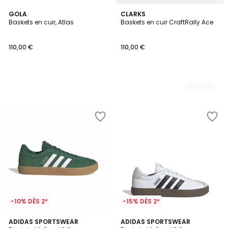
GOLA
2
CLARKS
Baskets en cuir, Atlas
Baskets en cuir CraftRally Ace
Couleurs
110,00 €
110,00 €
-10% DÈS 2*
-15% DÈS 2*
4,8
4,8
2
ADIDAS SPORTSWEAR
ADIDAS SPORTSWEAR