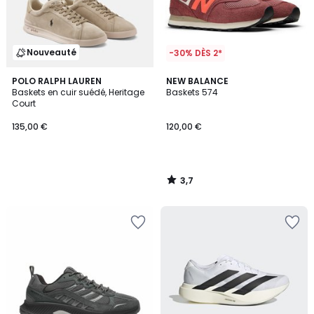
Nouveauté
-30% DÈS 2*
3,7
POLO RALPH LAUREN
NEW BALANCE
/ 5
Baskets en cuir suédé, Heritage
Baskets 574
Court
135,00 €
120,00 €
3,7
/
5