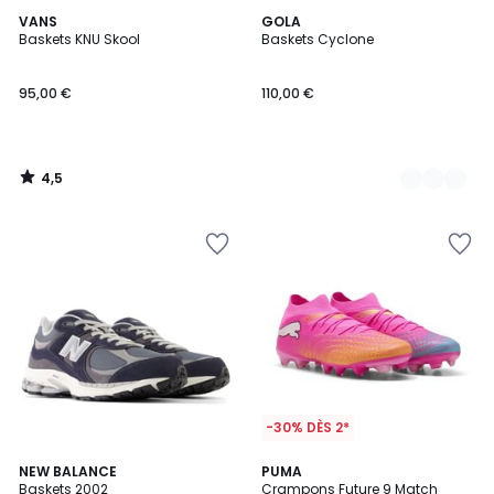
4,5
VANS
2
GOLA
/ 5
Baskets KNU Skool
Baskets Cyclone
Couleurs
95,00 €
110,00 €
4,5
/
5
-30% DÈS 2*
4,6
3
NEW BALANCE
PUMA
/ 5
Baskets 2002
Crampons Future 9 Match