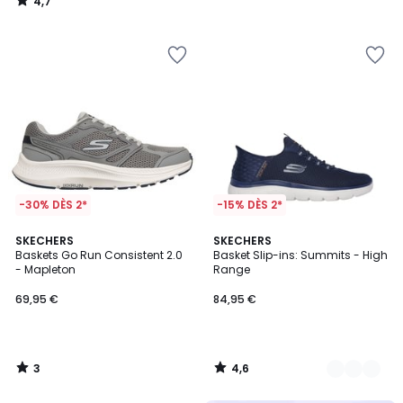
4,7
/
5
-30% DÈS 2*
-15% DÈS 2*
3
4,6
SKECHERS
2
SKECHERS
/
/ 5
Baskets Go Run Consistent 2.0
Basket Slip-ins: Summits - High
Couleurs
5
- Mapleton
Range
69,95 €
84,95 €
3
4,6
/
/
5
5