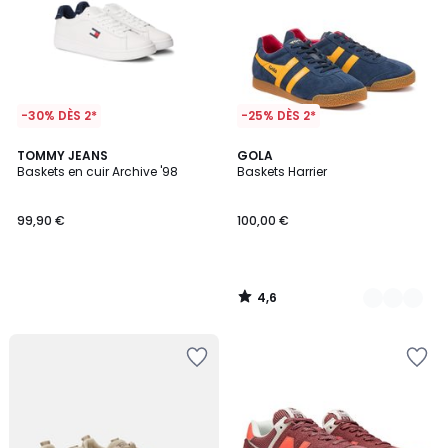
-30% DÈS 2*
-25% DÈS 2*
4,6
TOMMY JEANS
2
GOLA
/ 5
Baskets en cuir Archive '98
Baskets Harrier
Couleurs
99,90 €
100,00 €
4,6
/
5