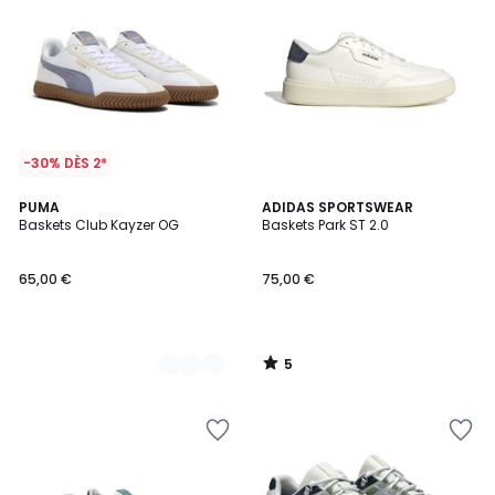
-30% DÈS 2*
5
2
PUMA
ADIDAS SPORTSWEAR
/
Baskets Club Kayzer OG
Baskets Park ST 2.0
Couleurs
5
65,00 €
75,00 €
5
/
5