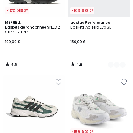
-10% DÈS 2*
-10% DÈS 2*
4,5
4,8
MERRELL
2
adidas Performance
/ 5
/ 5
Baskets de randonnée SPEED 2
Baskets Adizero Evo SL
Couleurs
STRIKE 2 TREK
100,00 €
150,00 €
4,5
4,8
/
/
5
5
-15% DÈS 2*