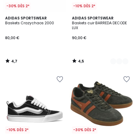
-30% DÈS 2*
-10% DÈS 2*
4,7
4,5
ADIDAS SPORTSWEAR
2
ADIDAS SPORTSWEAR
/ 5
/ 5
Baskets Crazychaos 2000
Baskets cuir BARREDA DECODE
Couleurs
LUX
80,00 €
90,00 €
4,7
4,5
/
/
5
5
-10% DÈS 2*
-30% DÈS 2*