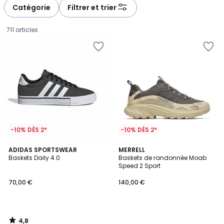
Catégorie
Filtrer et trier
711 articles
-10% DÈS 2*
-10% DÈS 2*
4,8
ADIDAS SPORTSWEAR
MERRELL
/ 5
Baskets Daily 4.0
Baskets de randonnée Moab
Speed 2 Sport
70,00
70,00 €
140,00 €
€.
4,8