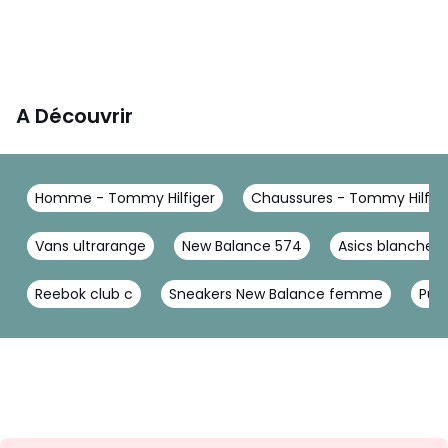
A Découvrir
Homme - Tommy Hilfiger
Chaussures - Tommy Hilfig
Vans ultrarange
New Balance 574
Asics blanche
Reebok club c
Sneakers New Balance femme
Pum