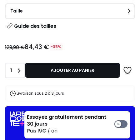
Taille
Guide des tailles
84,43
84,43 €
€
129,90 €
-35%
au
lieu
de
Quantité
1
AJOUTER AU PANIER
129,90
€
35%
de
Livraison sous 2 à 3 jours
réduction
appliquée.
Essayez gratuitement pendant
30 jours
Puis 19€ / an