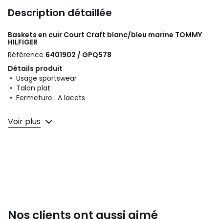
Description détaillée
Baskets en cuir Court Craft blanc/bleu marine
TOMMY
HILFIGER
Référence
6401902 / GPQ578
Détails produit
• Usage sportswear
• Talon plat
• Fermeture : A lacets
Composition et Entretien
Voir plus
• Dessus/Tige : 43% cuir, 32% polyuréthane, 25% polyester
• Doublure : 100% polyester
• Semelle intérieure : 100% polyuréthane
• Semelle extérieure : 100% caoutchouc
Couleurs
Blanc/Bleu Marine
Tailles
40, 41, 42, 43, 44, 45
Nos clients ont aussi aimé