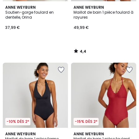
4,4
ANNE WEYBURN
ANNE WEYBURN
/ 5
Soutien-gorge foulard en
Maillot de bain 1 pièce foulard à
dentelle, Orina
rayures
37,99 €
49,99 €
4,4
/
5
-10% DÈS 2*
-15% DÈS 2*
4,4
4
ANNE WEYBURN
2
ANNE WEYBURN
/ 5
/
Maillot de bain 1 pièce forme
Maillot de bain 1 pièce foulard,