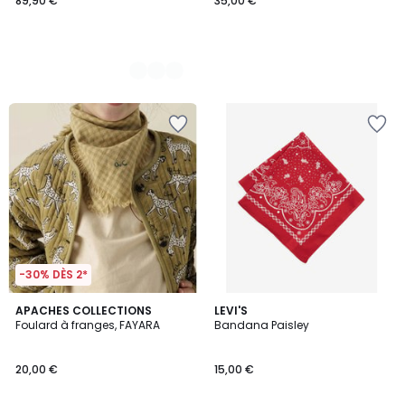
89,90 €
35,00 €
-30% DÈS 2*
4,9
APACHES COLLECTIONS
LEVI'S
/ 5
Foulard à franges, FAYARA
Bandana Paisley
20,00 €
15,00 €