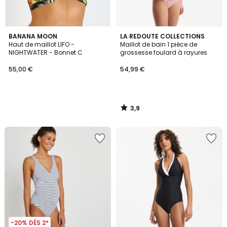
3,9
BANANA MOON
LA REDOUTE COLLECTIONS
/ 5
Haut de maillot LIFO -
Maillot de bain 1 pièce de
NIGHTWATER - Bonnet C
grossesse foulard à rayures
55,00 €
54,99 €
3,9
/
5
-20% DÈS 2*