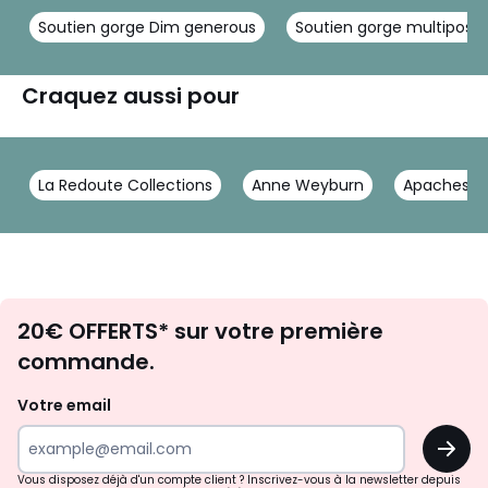
Soutien gorge Dim generous
Soutien gorge multiposit
Craquez aussi pour
La Redoute Collections
Anne Weyburn
Apaches Co
Envie
20€ OFFERTS* sur votre première
d'inspirations
commande.
et
de
Votre email
surprises?
OK
!
Vous disposez déjà d'un compte client ? Inscrivez-vous à la newsletter depuis