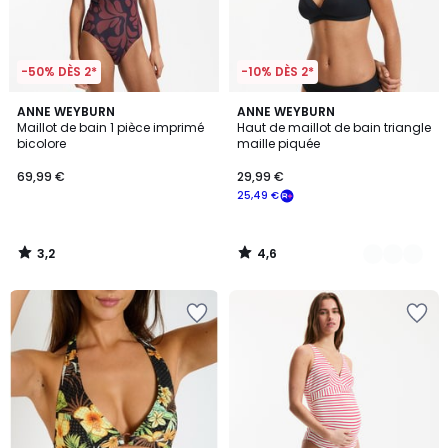
-50% DÈS 2*
-10% DÈS 2*
3,2
4,6
ANNE WEYBURN
2
ANNE WEYBURN
/ 5
/ 5
Maillot de bain 1 pièce imprimé
Haut de maillot de bain triangle
Couleurs
bicolore
maille piquée
69,99 €
29,99 €
25,49 €
3,2
4,6
/
/
5
5