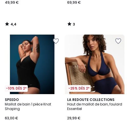
49,99 €
69,99 €
4,4
3
/
/
5
5
-10% DÈS 2*
-25% DÈS 2*
4
SPEEDO
2
LA REDOUTE COLLECTIONS
/
Maillot de bain 1 pièce Knot
Haut de maillot de bain, foulard
Couleurs
5
Shaping
Essentiel
63,00 €
29,99 €