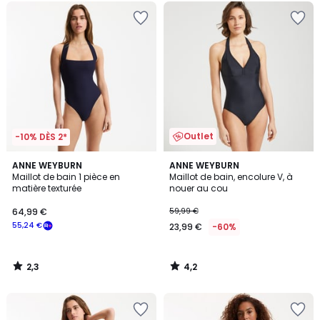
Outlet
-10% DÈS 2*
2,3
4,2
ANNE WEYBURN
ANNE WEYBURN
/ 5
/ 5
Maillot de bain 1 pièce en
Maillot de bain, encolure V, à
matière texturée
nouer au cou
64,99 €
59,99 €
55,24 €
23,99 €
-60%
2,3
4,2
/
/
5
5