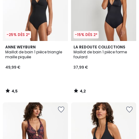
-25% DÈS 2*
-15% DÈS 2*
4,5
4,2
ANNE WEYBURN
LA REDOUTE COLLECTIONS
/ 5
/ 5
Maillot de bain 1 pièce triangle
Maillot de bain 1 pièce forme
maille piquée
foulard
49,99 €
37,99 €
4,5
4,2
/
/
5
5