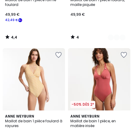
Couleurs
5
foulard
maille piquée
49,99 €
49,99 €
42,49 €
4,4
4
/
/
5
5
-50% DÈS 2*
4,4
3
ANNE WEYBURN
ANNE WEYBURN
/ 5
/
Maillot de bain 1 pièce foulard à
Maillot de bain 1 pièce, en
5
rayures
matière irisée