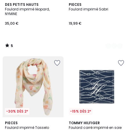
5
DES PETITS HAUTS
2
PIECES
/
Foulard imprimé léopard,
Foulard imprimé Sabri
Couleurs
5
NYMINE
35,00 €
19,99 €
5
/
5
-30% DÈS 2*
-15% DÈS 2*
PIECES
2
TOMMY HILFIGER
Foulard imprimé Tasselo
Foulard carré imprimé en soie
Couleurs