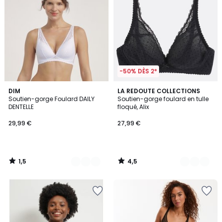
-50% DÈS 2*
1,5
4,5
2
DIM
4
LA REDOUTE COLLECTIONS
/
/ 5
Soutien-gorge Foulard DAILY
Soutien-gorge foulard en tulle
Couleurs
Couleurs
5
DENTELLE
floqué, Alix
29,99 €
27,99 €
1,5
4,5
/
/
5
5