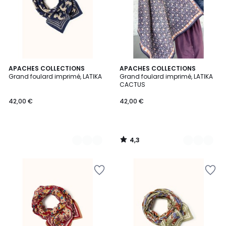
4,3
2
APACHES COLLECTIONS
2
APACHES COLLECTIONS
/ 5
Grand foulard imprimé, LATIKA
Grand foulard imprimé, LATIKA
Couleurs
Couleurs
CACTUS
42,00 €
42,00 €
4,3
/
5