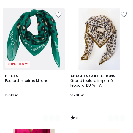
5
-30% DÈS 2*
3
2
PIECES
2
APACHES COLLECTIONS
/
Foulard imprimé Mirandi
Grand foulard imprimé
Couleurs
Couleurs
5
léopard, DUPATTA
19,99 €
35,00 €
3
/
5