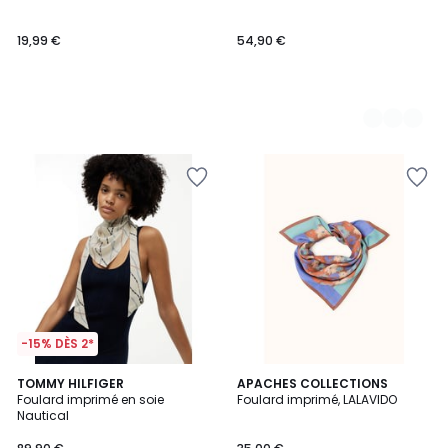
19,99 €
54,90 €
-15% DÈS 2*
2
TOMMY HILFIGER
APACHES COLLECTIONS
Foulard imprimé en soie
Foulard imprimé, LALAVIDO
Couleurs
Nautical