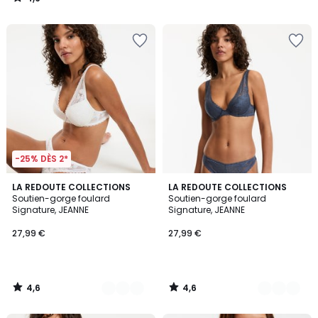
/
5
-25% DÈS 2*
4,6
4,6
3
LA REDOUTE COLLECTIONS
2
LA REDOUTE COLLECTIONS
/ 5
/ 5
Soutien-gorge foulard
Soutien-gorge foulard
Couleurs
Couleurs
Signature, JEANNE
Signature, JEANNE
27,99 €
27,99 €
4,6
4,6
/
/
5
5