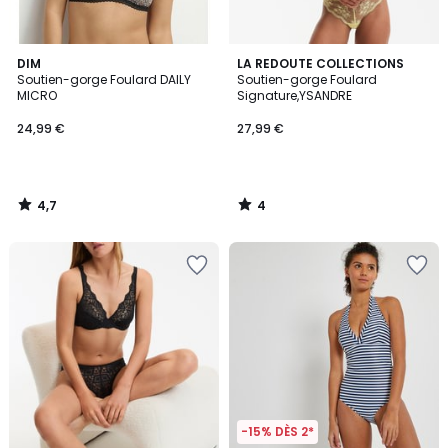
4,7
4
DIM
LA REDOUTE COLLECTIONS
/ 5
/
Soutien-gorge Foulard DAILY
Soutien-gorge Foulard
5
MICRO
Signature,YSANDRE
24,99 €
27,99 €
4,7
4
/
/
5
5
-15% DÈS 2*