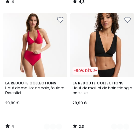
4
4,3
/
/
5
5
-50% DÈS 2*
4
2,3
2
LA REDOUTE COLLECTIONS
3
LA REDOUTE COLLECTIONS
/
/ 5
Haut de maillot de bain, foulard
Haut de maillot de bain triangle
Couleurs
Couleurs
5
Essentiel
one size
29,99 €
29,99 €
4
2,3
/
/
5
5