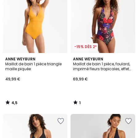
-15% DÈS 2*
4,5
1
ANNE WEYBURN
ANNE WEYBURN
/ 5
/
Maillot de bain 1 pièce triangle
Maillot de bain 1 pièce, foulard,
5
maille piquée
imprimé fleurs tropicales, effet
ventre plat
49,99 €
69,99 €
4,5
1
/
/
5
5