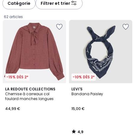
Catégorie
Filtrer et trier
62 articles
-15% DÈS 2*
-10% DÈS 2*
4,9
LA REDOUTE COLLECTIONS
LEVI'S
/ 5
Chemise à carreaux col
Bandana Paisley
foulard manches longues
44,99
44,99 €
15,00 €
€.
4,9
/