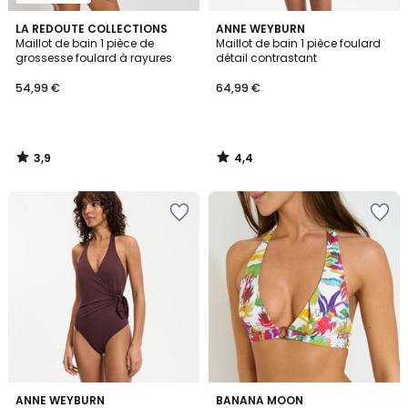
3,9
4,4
LA REDOUTE COLLECTIONS
ANNE WEYBURN
/ 5
/ 5
Maillot de bain 1 pièce de
Maillot de bain 1 pièce foulard
grossesse foulard à rayures
détail contrastant
54,99 €
64,99 €
3,9
4,4
/
/
5
5
4,4
ANNE WEYBURN
BANANA MOON