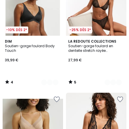
-10% DÈS 2*
-25% DÈS 2*
4
5
3
DIM
2
LA REDOUTE COLLECTIONS
/
/
Soutien-gorge foulard Body
Soutien-gorge foulard en
Couleurs
Couleurs
5
5
Touch
dentelle stretch rayée
graphique, AMBRE
39,99 €
27,99 €
4
5
/
/
5
5