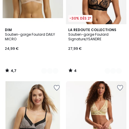
-30% DÈS 2*
4,7
4
2
DIM
2
LA REDOUTE COLLECTIONS
/ 5
/
Soutien-gorge Foulard DAILY
Soutien-gorge Foulard
Couleurs
Couleurs
5
MICRO
Signature,YSANDRE
24,99 €
27,99 €
4,7
4
/
/
5
5