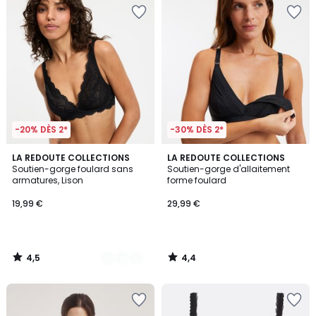
-20% DÈS 2*
-30% DÈS 2*
4,5
4,4
3
LA REDOUTE COLLECTIONS
LA REDOUTE COLLECTIONS
/ 5
/ 5
Soutien-gorge foulard sans
Soutien-gorge d'allaitement
Couleurs
armatures, Lison
forme foulard
19,99 €
29,99 €
4,5
4,4
/
/
5
5