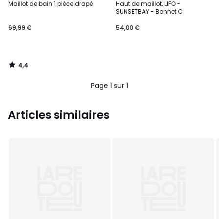
/ 5
Maillot de bain 1 pièce drapé
Haut de maillot, LIFO -
SUNSETBAY - Bonnet C
69,99 €
54,00 €
4,4
/
5
Page 1 sur 1
Articles similaires