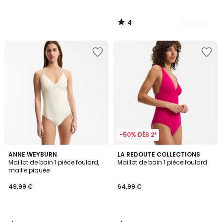
4
/
5
-50% DÈS 2*
4
4,3
ANNE WEYBURN
LA REDOUTE COLLECTIONS
/
/ 5
Maillot de bain 1 pièce foulard,
Maillot de bain 1 pièce foulard
5
maille piquée
49,99 €
64,99 €