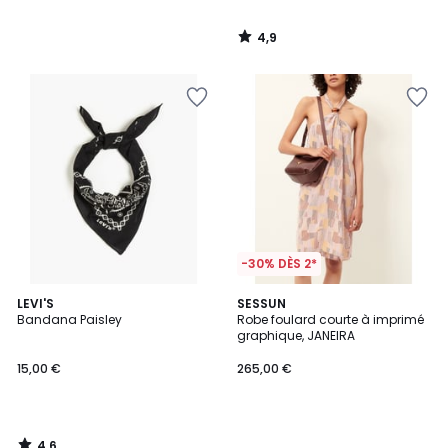
4,9
/
5
-30% DÈS 2*
4,6
LEVI'S
SESSUN
/ 5
Bandana Paisley
Robe foulard courte à imprimé
graphique, JANEIRA
15,00 €
265,00 €
4,6