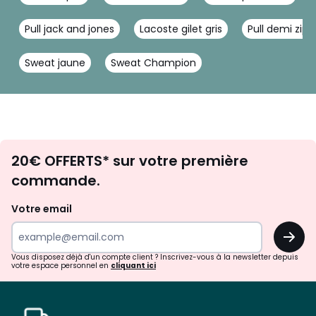
Pull jack and jones
Lacoste gilet gris
Pull demi zi
Sweat jaune
Sweat Champion
Envie
20€ OFFERTS* sur votre première
d'inspirations
commande.
et
de
Votre email
surprises?
OK
!
Vous disposez déjà d'un compte client ? Inscrivez-vous à la newsletter depuis
votre espace personnel en
cliquant ici