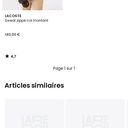
4,7
LACOSTE
/ 5
Sweat zippé col montant
140,00 €
4,7
/
5
Page 1 sur 1
Articles similaires