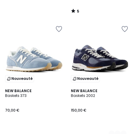
5
/
5
Nouveauté
Nouveauté
NEW BALANCE
3
NEW BALANCE
Baskets 373
Baskets 2002
Couleurs
70,00 €
150,00 €