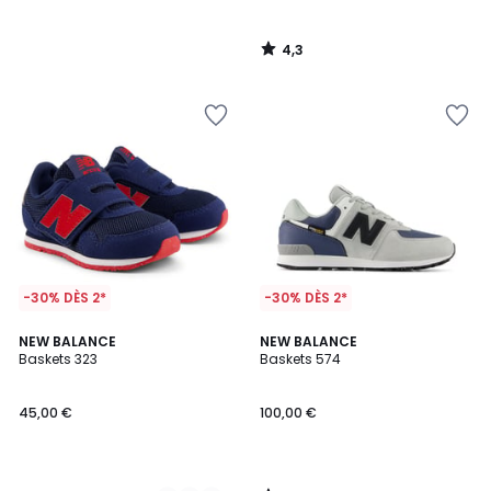
4,3
/
5
-30% DÈS 2*
-30% DÈS 2*
4,1
2
NEW BALANCE
NEW BALANCE
/ 5
Baskets 323
Baskets 574
Couleurs
45,00 €
100,00 €