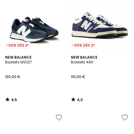
-30% DÈS 2*
-30% DÈS 2*
4,5
4,3
NEW BALANCE
NEW BALANCE
/ 5
/ 5
Baskets MS327
Baskets 480
120,00 €
110,00 €
4,5
4,3
/
/
5
5