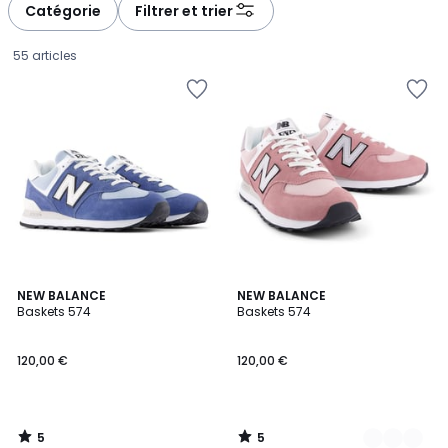
à
à
Catégorie
Filtrer et trier
gauche
droite
55 articles
5
5
NEW BALANCE
2
NEW BALANCE
/
/
Baskets 574
Baskets 574
Couleurs
5
5
120,00
120,00 €
120,00 €
€.
5
5
/
/