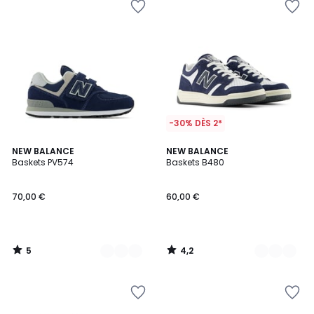
-30% DÈS 2*
5
4,2
2
NEW BALANCE
2
NEW BALANCE
/
/ 5
Baskets PV574
Baskets B480
Couleurs
Couleurs
5
70,00 €
60,00 €
5
4,2
/
/
5
5