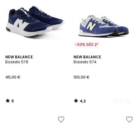
-30% DÈS 2*
5
4,2
NEW BALANCE
2
NEW BALANCE
/
/ 5
Baskets 578
Baskets 574
Couleurs
5
45,00 €
100,00 €
5
4,2
/
/
5
5