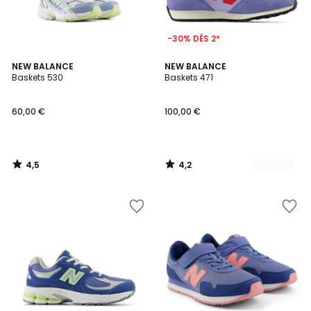
-30% DÈS 2*
4,5
4,2
NEW BALANCE
2
NEW BALANCE
/ 5
/ 5
Baskets 530
Baskets 471
Couleurs
60,00 €
100,00 €
4,5
4,2
/
/
5
5