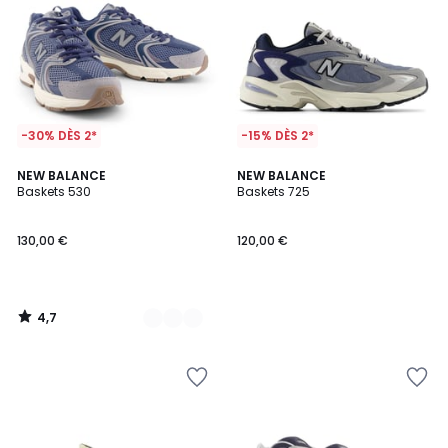
-30% DÈS 2*
-15% DÈS 2*
4,7
3
NEW BALANCE
NEW BALANCE
/ 5
Baskets 530
Baskets 725
Couleurs
130,00 €
120,00 €
4,7
/
5