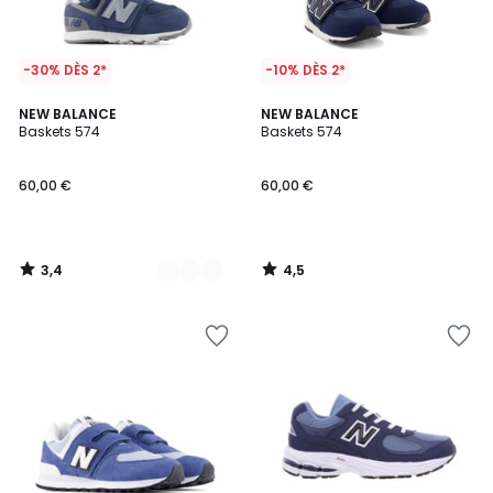
-30% DÈS 2*
-10% DÈS 2*
3,4
4,5
2
NEW BALANCE
NEW BALANCE
/ 5
/ 5
Baskets 574
Baskets 574
Couleurs
60,00 €
60,00 €
3,4
4,5
/
/
5
5