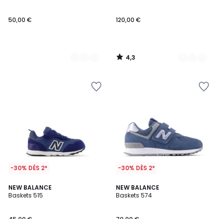
50,00 €
120,00 €
4,3
/
5
-30% DÈS 2*
-30% DÈS 2*
5
5
NEW BALANCE
NEW BALANCE
/
/
Baskets 515
Baskets 574
5
5