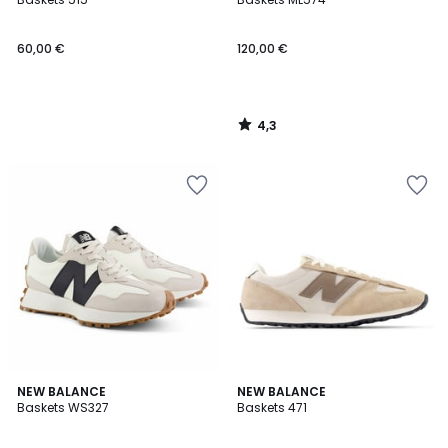
60,00 €
120,00 €
4,3
/
5
4,6
4,2
3
NEW BALANCE
2
NEW BALANCE
/ 5
/ 5
Baskets WS327
Baskets 471
Couleurs
Couleurs