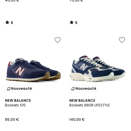
45,00 €
70,00 €
5
5
/
/
5
5
Nouveauté
Nouveauté
5
NEW BALANCE
NEW BALANCE
/
Baskets 515
Baskets 880R LIFESTYLE
5
65,00 €
140,00 €