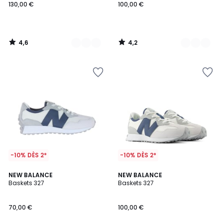
130,00 €
100,00 €
4,6
4,2
/
/
5
5
-10% DÈS 2*
-10% DÈS 2*
4,3
NEW BALANCE
NEW BALANCE
/ 5
Baskets 327
Baskets 327
70,00 €
100,00 €