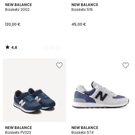
4,8
2
NEW BALANCE
NEW BALANCE
/ 5
Baskets 2002
Baskets 515
Couleurs
120,00 €
45,00 €
4,8
/
5
4,3
3
NEW BALANCE
2
NEW BALANCE
/ 5
Baskets PV323
Baskets 574
Couleurs
Couleurs