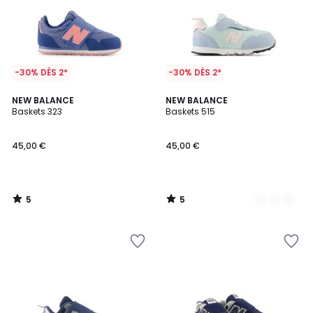
-30% DÈS 2*
-30% DÈS 2*
5
5
NEW BALANCE
2
NEW BALANCE
/
/
Baskets 323
Baskets 515
Couleurs
5
5
45,00 €
45,00 €
5
5
/
/
5
5