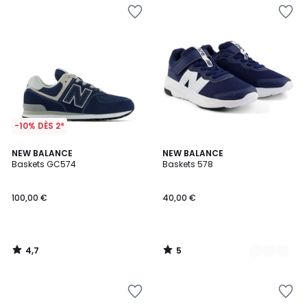
-10% DÈS 2*
4,7
5
NEW BALANCE
2
NEW BALANCE
/ 5
/
Baskets GC574
Baskets 578
Couleurs
5
100,00 €
40,00 €
4,7
5
/
/
5
5