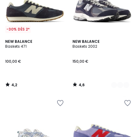
-30% DÈS 2*
4,2
4,6
NEW BALANCE
3
NEW BALANCE
/ 5
/ 5
Baskets 471
Baskets 2002
Couleurs
100,00 €
150,00 €
4,2
4,6
/
/
5
5