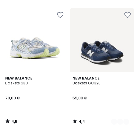
5
5
4,5
4,4
NEW BALANCE
2
NEW BALANCE
/ 5
/ 5
Baskets 530
Baskets GC323
Couleurs
70,00 €
55,00 €
4,5
4,4
/
/
5
5