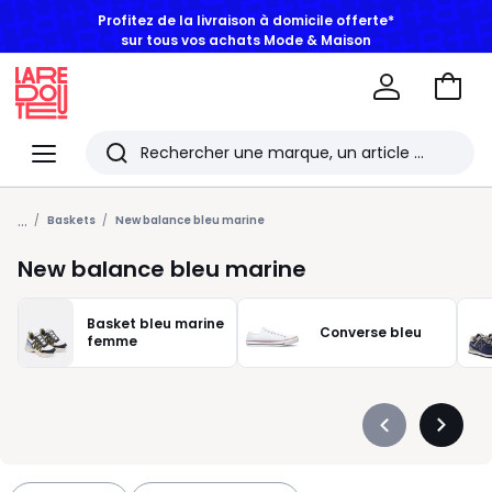
sur tous vos achats Mode & Maison
Aller
au
La
panie
Redoute
Menu
Rechercher
Les
...
derniers
Baskets
New balance bleu marine
articles
New balance bleu marine
consultés
Basket bleu marine
Converse bleu
femme
Précédent
Suivan
-
-
défiler
défiler