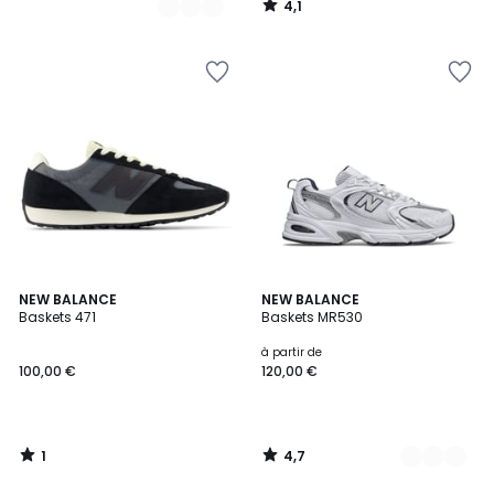
4,1
/
5
1
4,7
NEW BALANCE
2
NEW BALANCE
/
/ 5
Baskets 471
Baskets MR530
Couleurs
5
à partir de
100,00 €
120,00 €
1
4,7
/
/
5
5