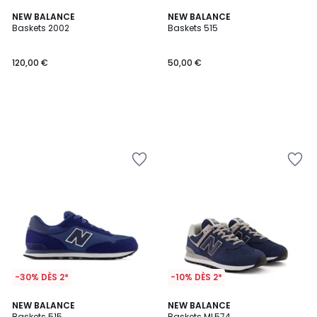
NEW BALANCE
NEW BALANCE
Baskets 2002
Baskets 515
120,00 €
50,00 €
-30% DÈS 2*
-10% DÈS 2*
4,3
NEW BALANCE
NEW BALANCE
/ 5
Baskets 515
Baskets ML574