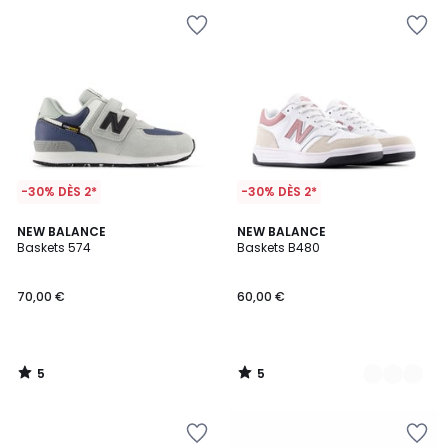
-30% DÈS 2*
-30% DÈS 2*
5
5
NEW BALANCE
2
NEW BALANCE
/
/
Baskets 574
Baskets B480
Couleurs
5
5
70,00 €
60,00 €
5
5
/
/
5
5