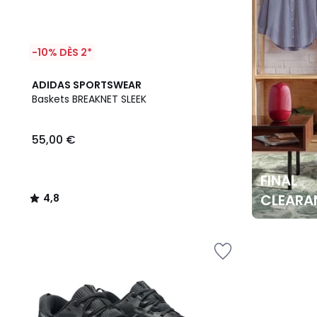
-10% DÈS 2*
4,8
ADIDAS SPORTSWEAR
/ 5
Baskets BREAKNET SLEEK
55,00 €
FINAL
CLEARA
4,8
/
5