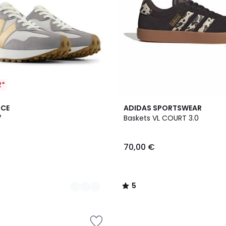
2*
5
NCE
ADIDAS SPORTSWEAR
/
7
Baskets VL COURT 3.0
5
70,00 €
5
/
5