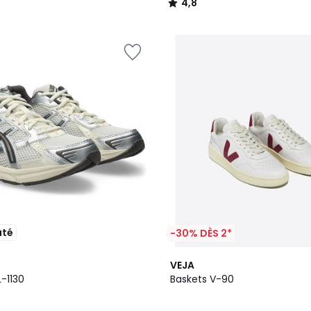
4,8
/
5
uté
-30% DÈS 2*
VEJA
-1130
Baskets V-90