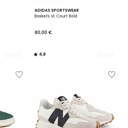
4
4,8
ADIDAS SPORTSWEAR
Couleurs
/ 5
Baskets VL Court Bold
80,00 €
4,8
/
5