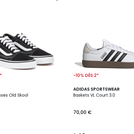
*
-10% DÈS 2*
2
4,8
ADIDAS SPORTSWEAR
Couleurs
/ 5
sses Old Skool
Baskets VL Court 3.0
70,00 €