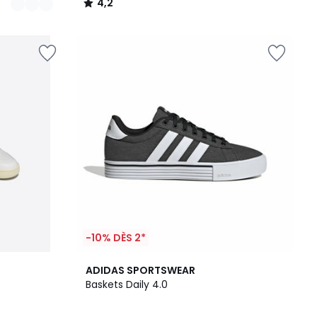
4,2
/
5
-10% DÈS 2*
4,8
ADIDAS SPORTSWEAR
/ 5
Baskets Daily 4.0