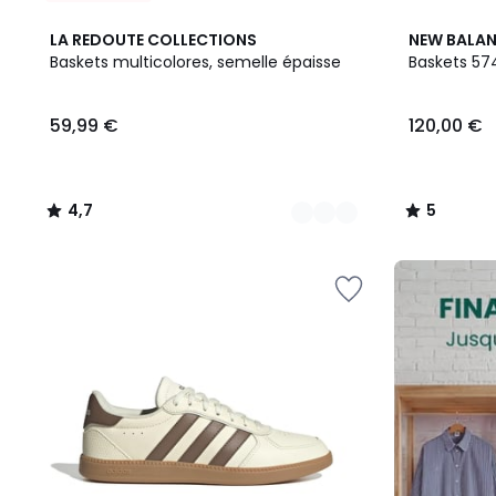
2
4,7
5
LA REDOUTE COLLECTIONS
NEW BALA
Couleurs
/ 5
/
Baskets multicolores, semelle épaisse
Baskets 57
5
59,99
59,99 €
120,00 €
€.
4,7
5
/
/
5
5
FINAL
CLEARANCE