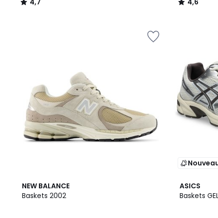
4,7
4,6
/
/
5
5
Nouvea
4,6
3
4,8
NEW BALANCE
ASICS
/ 5
Couleurs
/ 5
Baskets 2002
Baskets GEL