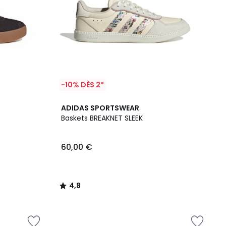
-10% DÈS 2*
4,8
ADIDAS SPORTSWEAR
/ 5
Baskets BREAKNET SLEEK
60,00 €
4,8
/
5