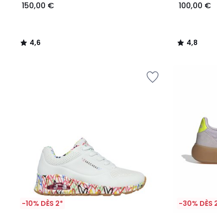
150,00 €
100,00 €
4,6
4,8
/
/
5
5
-10% DÈS 2*
-30% DÈS 