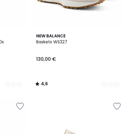
3
4,6
NEW BALANCE
Couleurs
/ 5
0s
Baskets WS327
130,00 €
4,6
/
5