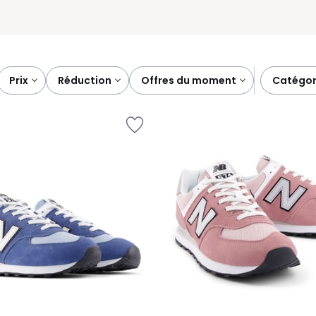
prix
réduction
offres du moment
catégor