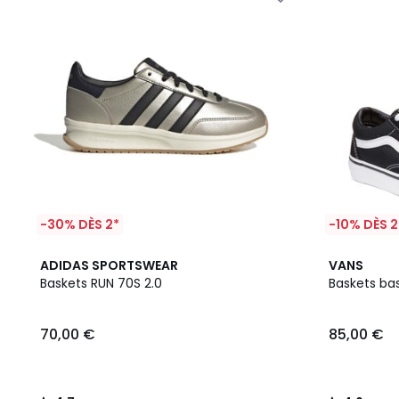
-30% DÈS 2*
-10% DÈS 2
4,7
4,6
ADIDAS SPORTSWEAR
VANS
/ 5
/ 5
Baskets RUN 70S 2.0
Baskets ba
70,00 €
85,00 €