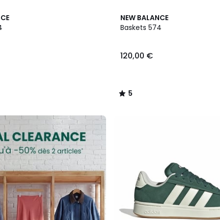
2
5
NCE
NEW BALANCE
Couleurs
/
4
Baskets 574
5
120,00 €
5
/
5