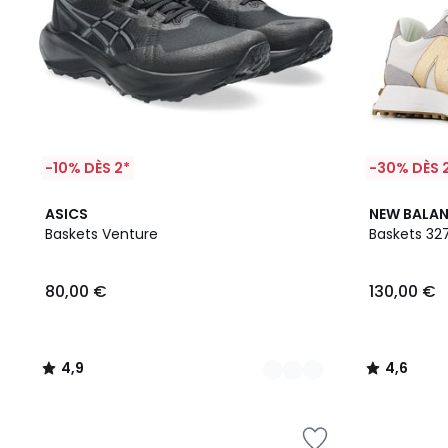
-10% DÈS 2*
-30% DÈS 
2
4,9
2
4,6
ASICS
NEW BALA
Couleurs
/ 5
Couleurs
/ 5
Baskets Venture
Baskets 32
80,00 €
130,00 €
4,9
4,6
/
/
5
5