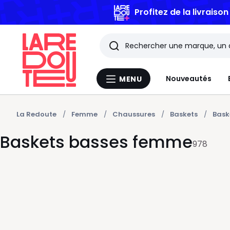
Profitez de la livraiso
Rechercher
Les
Nouveautés
MENU
Menu
derniers
La
Redoute
articles
La Redoute
Femme
Chaussures
Baskets
Bask
Baskets basses femme
consultés
978