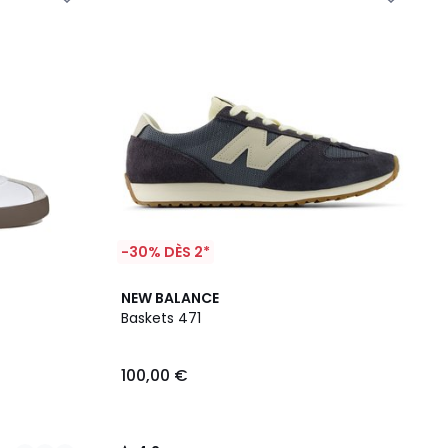
-30% DÈS 2*
4,2
NEW BALANCE
/ 5
Baskets 471
100,00 €