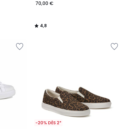
70,00 €
4,8
/
5
-20% DÈS 2*