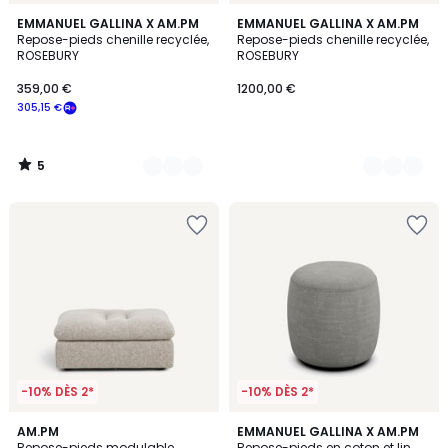
5
3
EMMANUEL GALLINA X AM.PM
3
EMMANUEL GALLINA X AM.PM
/
Repose-pieds chenille recyclée,
Repose-pieds chenille recyclée,
Couleurs
Couleurs
5
ROSEBURY
ROSEBURY
359,00 €
1200,00 €
305,15 €
5
/
5
-10% DÈS 2*
-10% DÈS 2*
4
AM.PM
4
EMMANUEL GALLINA X AM.PM
Repose-pieds modulable
Repose-pieds en coton et lin,