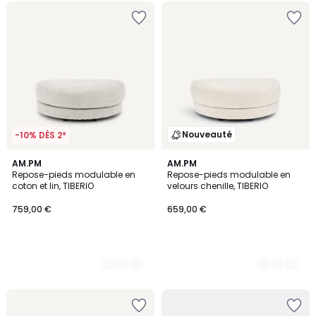
Nouveauté
-10% DÈS 2*
3
AM.PM
8
AM.PM
Repose-pieds modulable en
Repose-pieds modulable en
Couleurs
Couleurs
coton et lin, TIBERIO
velours chenille, TIBERIO
759,00 €
659,00 €