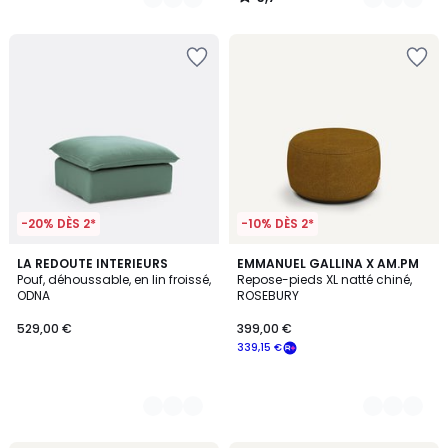
/
5
-20% DÈS 2*
-10% DÈS 2*
8
LA REDOUTE INTERIEURS
2
EMMANUEL GALLINA X AM.PM
Pouf, déhoussable, en lin froissé,
Repose-pieds XL natté chiné,
Couleurs
Couleurs
ODNA
ROSEBURY
529,00 €
399,00 €
339,15 €