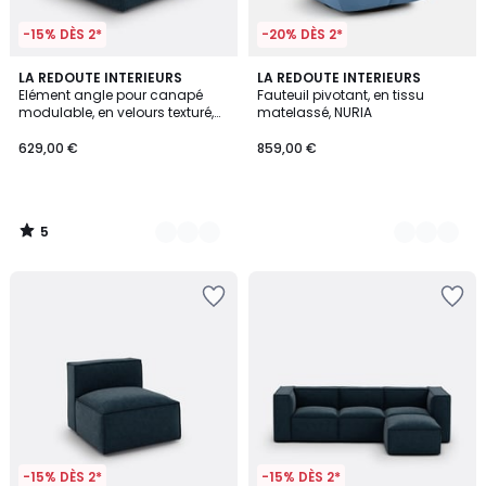
-15% DÈS 2*
-20% DÈS 2*
5
3
LA REDOUTE INTERIEURS
3
LA REDOUTE INTERIEURS
/
Elément angle pour canapé
Fauteuil pivotant, en tissu
Couleurs
Couleurs
5
modulable, en velours texturé,
matelassé, NURIA
SEVEN
629,00 €
859,00 €
5
/
5
-15% DÈS 2*
-15% DÈS 2*