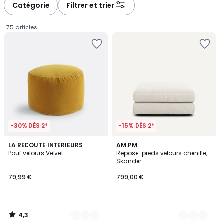
à
à
Catégorie
Filtrer et trier
gauche
droite
75 articles
-30% DÈS 2*
-15% DÈS 2*
4,3
7
LA REDOUTE INTERIEURS
8
AM.PM
/ 5
Pouf velours Velvet
Repose-pieds velours chenille,
Couleurs
Couleurs
Skander
79,99
79,99 €
799,00 €
€.
4,3
/