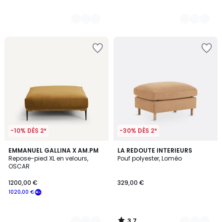
-10% DÈS 2*
-30% DÈS 2*
3,7
8
EMMANUEL GALLINA X AM.PM
6
LA REDOUTE INTERIEURS
/ 5
Repose-pied XL en velours,
Pouf polyester, Loméo
Couleurs
Couleurs
OSCAR
1200,00 €
329,00 €
1020,00 €
3,7