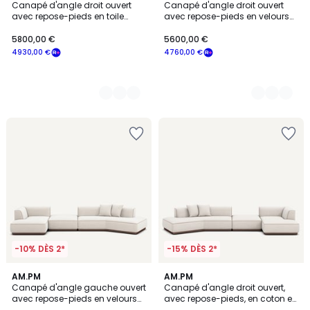
Canapé d'angle droit ouvert
Canapé d'angle droit ouvert
Couleurs
Couleurs
avec repose-pieds en toile
avec repose-pieds en velours
chinée, JACOPO
chenillé, JACOPO
5800,00 €
5600,00 €
4930,00 €
4760,00 €
-10% DÈS 2*
-15% DÈS 2*
8
AM.PM
3
AM.PM
Canapé d'angle gauche ouvert
Canapé d'angle droit ouvert,
Couleurs
Couleurs
avec repose-pieds en velours
avec repose-pieds, en coton et
chenillé, JACOPO
lin, JACOPO