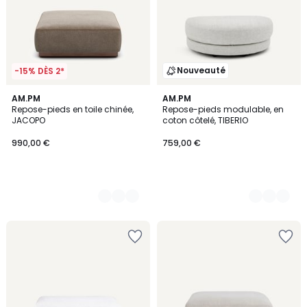
Nouveauté
-15% DÈS 2*
7
AM.PM
3
AM.PM
Repose-pieds en toile chinée,
Repose-pieds modulable, en
Couleurs
Couleurs
JACOPO
coton côtelé, TIBERIO
990,00 €
759,00 €