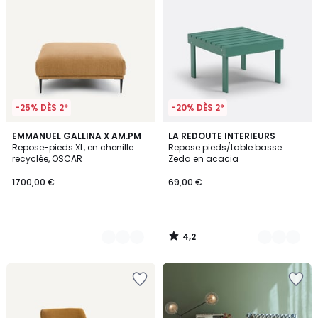
-25% DÈS 2*
-20% DÈS 2*
4,2
3
EMMANUEL GALLINA X AM.PM
3
LA REDOUTE INTERIEURS
/ 5
Repose-pieds XL, en chenille
Repose pieds/table basse
Couleurs
Couleurs
recyclée, OSCAR
Zeda en acacia
1700,00 €
69,00 €
4,2
/
5