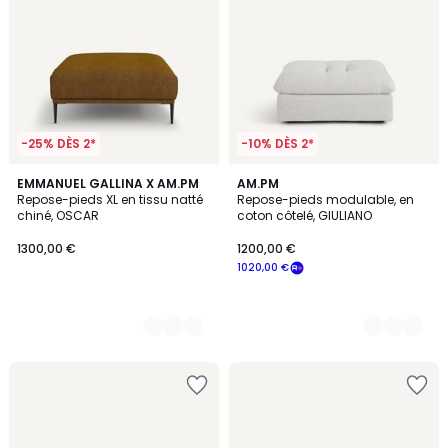
-25% DÈS 2*
-10% DÈS 2*
2
EMMANUEL GALLINA X AM.PM
3
AM.PM
Repose-pieds XL en tissu natté
Repose-pieds modulable, en
Couleurs
Couleurs
chiné, OSCAR
coton côtelé, GIULIANO
1300,00 €
1200,00 €
1020,00 €