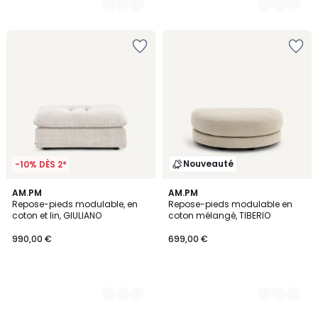
Nouveauté
-10% DÈS 2*
3
AM.PM
2
AM.PM
Repose-pieds modulable, en
Repose-pieds modulable en
Couleurs
Couleurs
coton et lin, GIULIANO
coton mélangé, TIBERIO
990,00 €
699,00 €