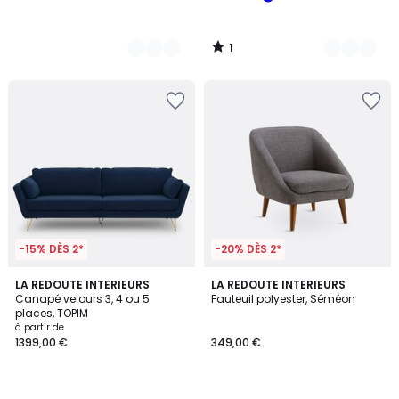
1
/
5
-15% DÈS 2*
-20% DÈS 2*
4,1
4,6
6
LA REDOUTE INTERIEURS
5
LA REDOUTE INTERIEURS
/ 5
/ 5
Canapé velours 3, 4 ou 5
Fauteuil polyester, Séméon
Couleurs
Couleurs
places, TOPIM
à partir de
1399,00 €
349,00 €