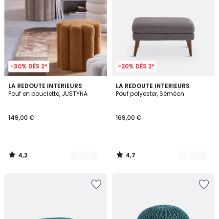
-30% DÈS 2*
-20% DÈS 2*
4,2
4,7
2
LA REDOUTE INTERIEURS
5
LA REDOUTE INTERIEURS
/ 5
/ 5
Pouf en bouclette, JUSTYNA
Pouf polyester, Séméon
Couleurs
Couleurs
149,00 €
169,00 €
4,2
4,7
/
/
5
5