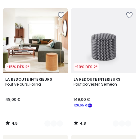
5
-15% DÈS 2*
-10% DÈS 2*
4,5
4,8
3
LA REDOUTE INTERIEURS
3
LA REDOUTE INTERIEURS
/ 5
/ 5
Pouf velours, Polina
Pouf polyester, Séméon
Couleurs
Couleurs
49,00 €
149,00 €
126,65 €
4,5
4,8
/
/
5
5