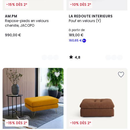
-15% DÈS 2*
-10% DÈS 2*
4,8
8
AM.PM
6
LA REDOUTE INTERIEURS
/ 5
Repose-pieds en velours
Pouf en velours (Y)
Couleurs
Couleurs
chenille, JACOPO
à partir de
990,00 €
189,00 €
160,65 €
4,8
/
5
-15% DÈS 2*
-10% DÈS 2*