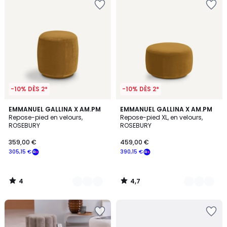
-10% DÈS 2*
-10% DÈS 2*
4
4,7
9
EMMANUEL GALLINA X AM.PM
9
EMMANUEL GALLINA X AM.PM
/
/ 5
Repose-pied en velours,
Repose-pied XL, en velours,
Couleurs
Couleurs
5
ROSEBURY
ROSEBURY
359,00 €
459,00 €
305,15 €
390,15 €
4
4,7
/
/
5
5