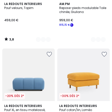
3,8
6
LA REDOUTE INTERIEURS
7
AM.PM
/ 5
Pouf velours, Topim
Repose-pieds modulable Toile
Couleurs
Couleurs
chinée, Giuliano
459,00 €
959,00 €
815,15 €
3,8
/
5
-20% DÈS 2*
-30% DÈS 2*
5
3
LA REDOUTE INTERIEURS
LA REDOUTE INTERIEURS
/
Pouf XL, en tissu matelassé,
Pouf coton/lin, Loméo
Couleurs