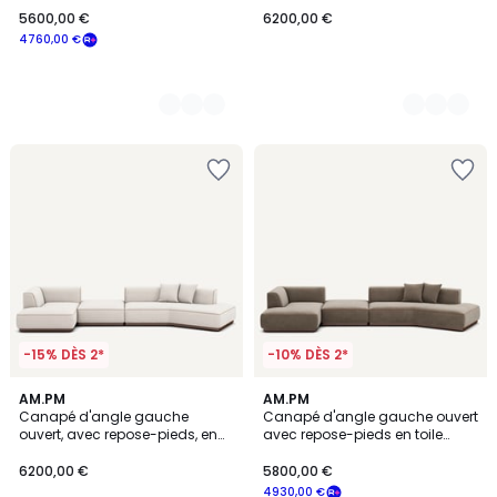
5600,00 €
6200,00 €
4760,00 €
-15% DÈS 2*
-10% DÈS 2*
1
3
AM.PM
7
AM.PM
/
Canapé d'angle gauche
Canapé d'angle gauche ouvert
Couleurs
Couleurs
5
ouvert, avec repose-pieds, en
avec repose-pieds en toile
coton et lin, JACOPO
chinée, JACOPO
6200,00 €
5800,00 €
4930,00 €