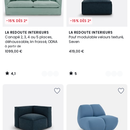
-15% DÈS 2*
-15% DÈS 2*
4,1
5
8
LA REDOUTE INTERIEURS
3
LA REDOUTE INTERIEURS
/ 5
/
Canapé 2, 3, 4 ou 5 places,
Pouf modulable velours texturé,
Couleurs
Couleurs
5
déhoussable, lin froissé, ODNA
Seven
à partir de
1099,00 €
419,00 €
4,1
5
/
/
5
5