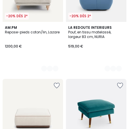
-20% DÈS 2*
-20% DÈS 2*
3
AM.PM
3
LA REDOUTE INTERIEURS
Repose-pieds coton/lin, Lazare
Pouf, en tissu matelassé,
Couleurs
Couleurs
largeur 83 cm, NURIA
1200,00 €
519,00 €