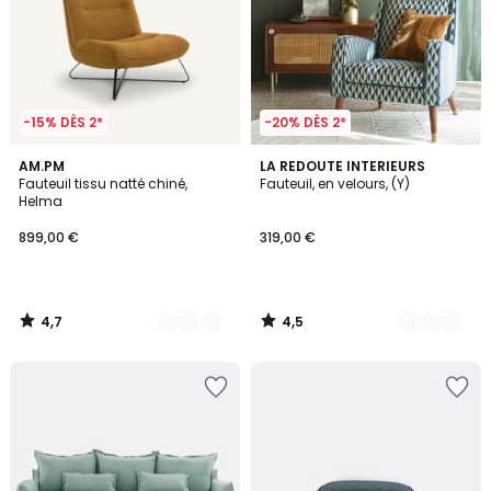
-15% DÈS 2*
-20% DÈS 2*
4,7
4,5
3
AM.PM
7
LA REDOUTE INTERIEURS
/ 5
/ 5
Fauteuil tissu natté chiné,
Fauteuil, en velours, (Y)
Couleurs
Couleurs
Helma
899,00 €
319,00 €
4,7
4,5
/
/
5
5