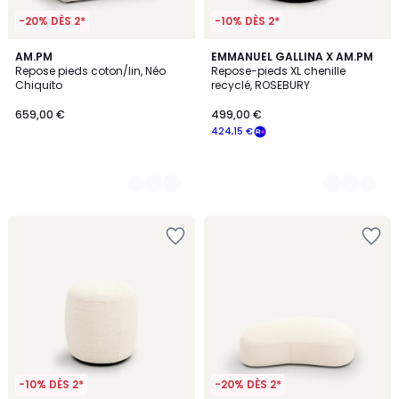
-20% DÈS 2*
-10% DÈS 2*
3
AM.PM
3
EMMANUEL GALLINA X AM.PM
Repose pieds coton/lin, Néo
Repose-pieds XL chenille
Couleurs
Couleurs
Chiquito
recyclé, ROSEBURY
659,00 €
499,00 €
424,15 €
-10% DÈS 2*
-20% DÈS 2*