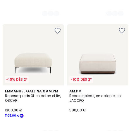
-10% DÈS 2*
-10% DÈS 2*
4
EMMANUEL GALLINA X AM.PM
3
AM.PM
Repose-pieds XL en coton et lin,
Repose-pieds, en coton et lin,
Couleurs
Couleurs
OSCAR
JACOPO
1300,00 €
990,00 €
1105,00 €