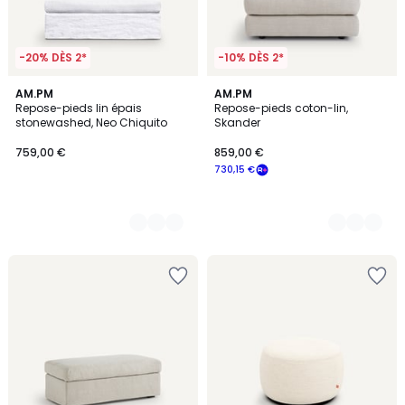
-20% DÈS 2*
-10% DÈS 2*
3
AM.PM
3
AM.PM
Repose-pieds lin épais
Repose-pieds coton-lin,
Couleurs
Couleurs
stonewashed, Neo Chiquito
Skander
759,00 €
859,00 €
730,15 €