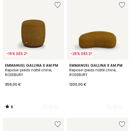
-15% DÈS 2*
-25% DÈS 2*
5
2
EMMANUEL GALLINA X AM.PM
2
EMMANUEL GALLINA X AM.PM
/
Repose-pieds natté chiné,
Repose-pieds natté chiné,
Couleurs
Couleurs
5
ROSEBURY
ROSEBURY
359,00 €
1200,00 €
5
/
5