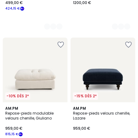
499,00 €
1200,00 €
424,15 €
-10% DÈS 2*
-15% DÈS 2*
8
AM.PM
8
AM.PM
Repose-pieds modulable
Repose-pieds velours chenille,
Couleurs
Couleurs
velours chenille, Giuliano
Lazare
959,00 €
959,00 €
815,15 €