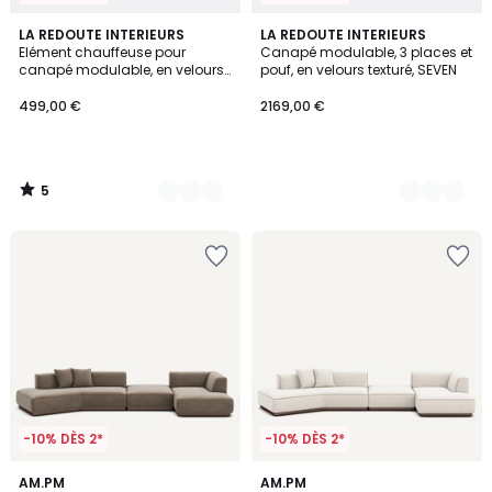
5
3
LA REDOUTE INTERIEURS
3
LA REDOUTE INTERIEURS
/
Elément chauffeuse pour
Canapé modulable, 3 places et
Couleurs
Couleurs
5
canapé modulable, en velours
pouf, en velours texturé, SEVEN
texturé, SEVEN
499,00 €
2169,00 €
5
/
5
-10% DÈS 2*
-10% DÈS 2*
7
AM.PM
8
AM.PM