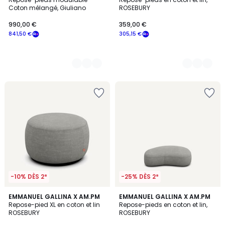
Couleurs
Couleurs
Coton mélangé, Giuliano
ROSEBURY
990,00 €
359,00 €
841,50 €
305,15 €
-10% DÈS 2*
-25% DÈS 2*
4
EMMANUEL GALLINA X AM.PM
4
EMMANUEL GALLINA X AM.PM
Repose-pied XL en coton et lin
Repose-pieds en coton et lin,
Couleurs
Couleurs
ROSEBURY
ROSEBURY