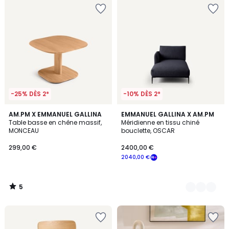
-25% DÈS 2*
-10% DÈS 2*
5
AM.PM X EMMANUEL GALLINA
3
EMMANUEL GALLINA X AM.PM
/
Table basse en chêne massif,
Méridienne en tissu chiné
Couleurs
5
MONCEAU
bouclette, OSCAR
299,00 €
2400,00 €
2040,00 €
5
/
5