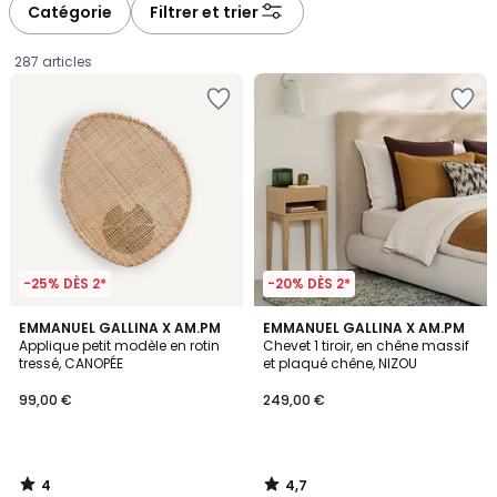
à
à
Catégorie
Filtrer et trier
gauche
droite
287 articles
-25% DÈS 2*
-20% DÈS 2*
4
4,7
EMMANUEL GALLINA X AM.PM
EMMANUEL GALLINA X AM.PM
/
/ 5
Applique petit modèle en rotin
Chevet 1 tiroir, en chêne massif
5
tressé, CANOPÉE
et plaqué chêne, NIZOU
99,00
99,00 €
249,00 €
€.
4
4,7
/
/