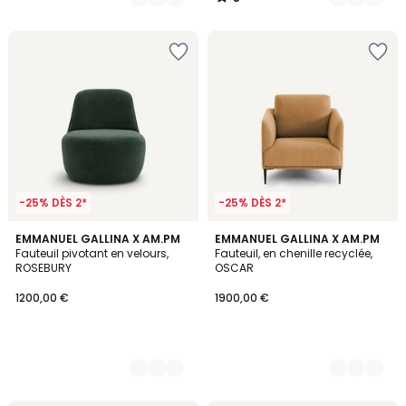
/
5
-25% DÈS 2*
-25% DÈS 2*
9
EMMANUEL GALLINA X AM.PM
3
EMMANUEL GALLINA X AM.PM
Fauteuil pivotant en velours,
Fauteuil, en chenille recyclée,
Couleurs
Couleurs
ROSEBURY
OSCAR
1200,00 €
1900,00 €