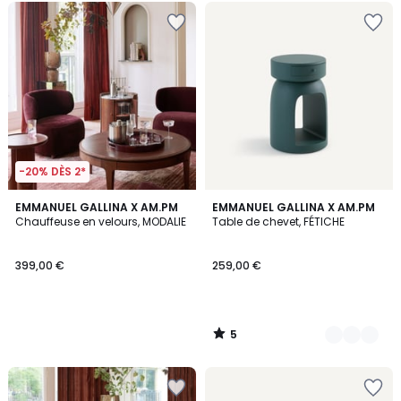
-20% DÈS 2*
5
EMMANUEL GALLINA X AM.PM
3
EMMANUEL GALLINA X AM.PM
/
Chauffeuse en velours, MODALIE
Table de chevet, FÉTICHE
Couleurs
5
399,00 €
259,00 €
5
/
5