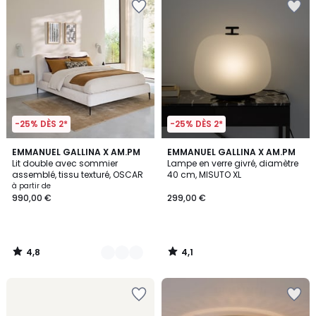
-25% DÈS 2*
-25% DÈS 2*
4,8
4,1
2
EMMANUEL GALLINA X AM.PM
EMMANUEL GALLINA X AM.PM
/ 5
/ 5
Lit double avec sommier
Lampe en verre givré, diamètre
Couleurs
assemblé, tissu texturé, OSCAR
40 cm, MISUTO XL
à partir de
990,00 €
299,00 €
4,8
4,1
/
/
5
5