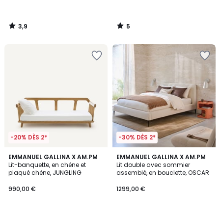
3,9
5
/
/
5
5
-20% DÈS 2*
-30% DÈS 2*
4,4
3
EMMANUEL GALLINA X AM.PM
EMMANUEL GALLINA X AM.PM
/ 5
/
Lit-banquette, en chêne et
Lit double avec sommier
5
plaqué chêne, JUNGLING
assemblé, en bouclette, OSCAR
990,00 €
1299,00 €