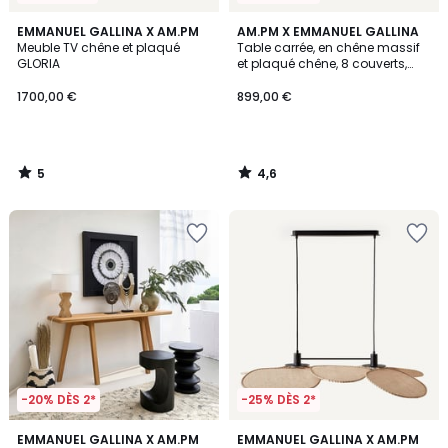
5
4,6
EMMANUEL GALLINA X AM.PM
AM.PM X EMMANUEL GALLINA
/
/ 5
Meuble TV chêne et plaqué
Table carrée, en chêne massif
5
GLORIA
et plaqué chêne, 8 couverts,
NIZOU
1700,00 €
899,00 €
5
4,6
/
/
5
5
-20% DÈS 2*
-25% DÈS 2*
4,7
2,9
EMMANUEL GALLINA X AM.PM
EMMANUEL GALLINA X AM.PM