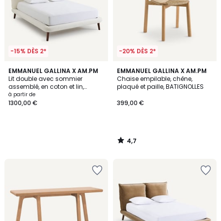
-15% DÈS 2*
-20% DÈS 2*
4,7
EMMANUEL GALLINA X AM.PM
EMMANUEL GALLINA X AM.PM
/ 5
Lit double avec sommier
Chaise empilable, chêne,
assemblé, en coton et lin,
plaqué et paille, BATIGNOLLES
AURORE
à partir de
1300,00 €
399,00 €
4,7
/
5