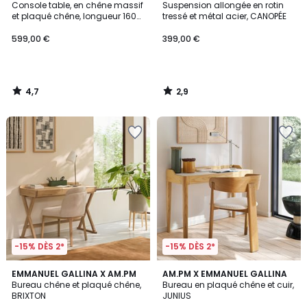
/ 5
/ 5
Console table, en chêne massif
Suspension allongée en rotin
et plaqué chêne, longueur 160
tressé et métal acier, CANOPÉE
cm, DILETTA
599,00 €
399,00 €
4,7
2,9
/
/
5
5
-15% DÈS 2*
-15% DÈS 2*
4,9
3
EMMANUEL GALLINA X AM.PM
AM.PM X EMMANUEL GALLINA
/ 5
/
Bureau chêne et plaqué chêne,
Bureau en plaqué chêne et cuir,
5
BRIXTON
JUNIUS