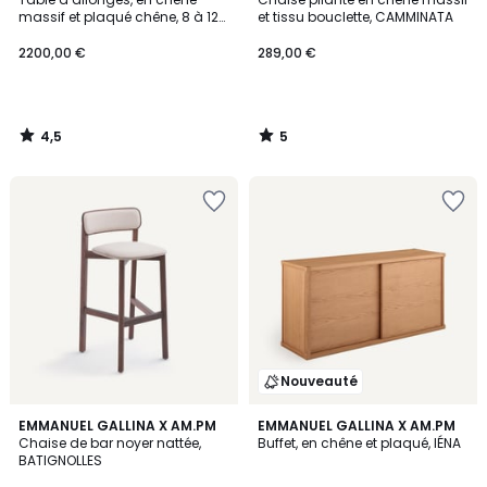
5
massif et plaqué chêne, 8 à 12
et tissu bouclette, CAMMINATA
couverts, NIZOU
2200,00 €
289,00 €
4,5
5
/
/
5
5
Nouveauté
EMMANUEL GALLINA X AM.PM
EMMANUEL GALLINA X AM.PM
Chaise de bar noyer nattée,
Buffet, en chêne et plaqué, IÉNA
BATIGNOLLES