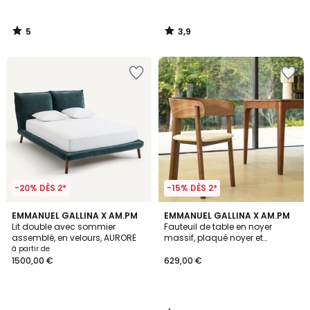
5
3,9
/
/
5
5
-20% DÈS 2*
-15% DÈS 2*
4
EMMANUEL GALLINA X AM.PM
EMMANUEL GALLINA X AM.PM
/
Lit double avec sommier
Fauteuil de table en noyer
5
assemblé, en velours, AURORE
massif, plaqué noyer et
bouclette, 3 pieds, MARAIS
à partir de
1500,00 €
629,00 €