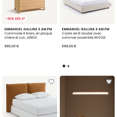
-20% DÈS 2*
4
EMMANUEL GALLINA X AM.PM
EMMANUEL GALLINA X AM.PM
/
Commode 4 tiroirs, en plaqué
Cadre de lit double avec
5
chêne et cuir, JUNIUS
sommier assemblé, NUVOLE
990,00 €
599,00 €
4
/
5