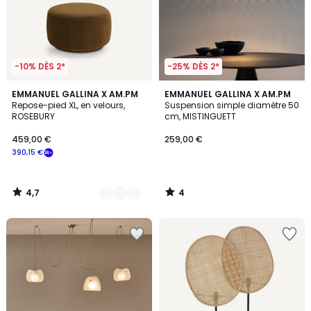
-10% DÈS 2*
-25% DÈS 2*
4,7
4
9
EMMANUEL GALLINA X AM.PM
EMMANUEL GALLINA X AM.PM
/ 5
/
Repose-pied XL, en velours,
Suspension simple diamètre 50
Couleurs
5
ROSEBURY
cm, MISTINGUETT
459,00 €
259,00 €
390,15 €
4,7
4
/
/
5
5