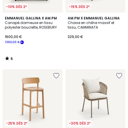
-10% DÈS 2*
-15% DÈS 2*
5
EMMANUEL GALLINA X AM.PM
AM.PM X EMMANUEL GALLINA
/
Canapé dormeuse en tissu
Chaise en chêne massif et
5
polyester bouclette, ROSEBURY
tissu, CAMMINATA
1600,00 €
329,00 €
1360,00 €
5
/
5
-25% DÈS 2*
-30% DÈS 2*