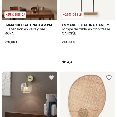
-25% DÈS 2*
-25% DÈS 2*
4,4
EMMANUEL GALLINA X AM.PM
EMMANUEL GALLINA X AM.PM
/ 5
Suspension en verre givré,
Lampe de table, en rotin tressé,
MONA
CANOPÉE
229,00 €
219,00 €
4,4
/
5