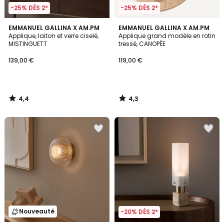
-25% DÈS 2*
-25% DÈS 2*
4,4
4,3
EMMANUEL GALLINA X AM.PM
EMMANUEL GALLINA X AM.PM
/ 5
/ 5
Applique, laiton et verre ciselé,
Applique grand modèle en rotin
MISTINGUETT
tressé, CANOPÉE
139,00 €
119,00 €
4,4
4,3
/
/
5
5
Nouveauté
-20% DÈS 2*