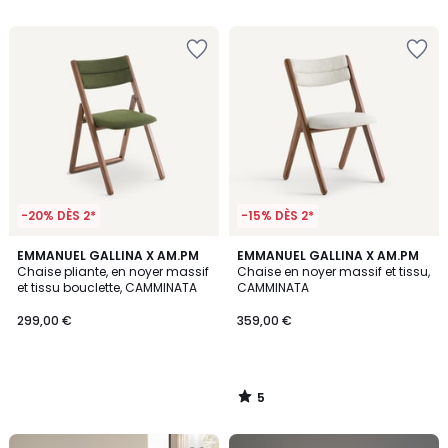
5
5
-20% DÈS 2*
-15% DÈS 2*
5
EMMANUEL GALLINA X AM.PM
EMMANUEL GALLINA X AM.PM
/
Chaise pliante, en noyer massif
Chaise en noyer massif et tissu,
5
et tissu bouclette, CAMMINATA
CAMMINATA
299,00 €
359,00 €
5
/
5