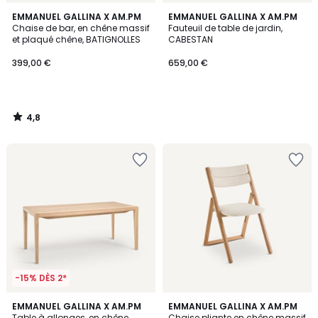
4,8
EMMANUEL GALLINA X AM.PM
EMMANUEL GALLINA X AM.PM
/ 5
Chaise de bar, en chêne massif
Fauteuil de table de jardin,
et plaqué chêne, BATIGNOLLES
CABESTAN
399,00 €
659,00 €
4,8
/
5
-15% DÈS 2*
4,5
5
EMMANUEL GALLINA X AM.PM
EMMANUEL GALLINA X AM.PM
/ 5
/
Table à allonges, en chêne
Chaise pliante en chêne massif