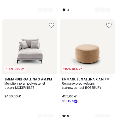
4
/
5
-15% DÈS 2*
-10% DÈS 2*
5
5
EMMANUEL GALLINA X AM.PM
2
EMMANUEL GALLINA X AM.PM
/
Méridienne en polyester et
Repose-pied velours
Couleurs
Couleurs
5
coton, MODERNISTE
stonewashed, ROSEBURY
2400,00 €
459,00 €
390,15 €
5