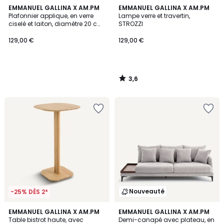
3,6
EMMANUEL GALLINA X AM.PM
EMMANUEL GALLINA X AM.PM
/ 5
Plafonnier applique, en verre
Lampe verre et travertin,
ciselé et laiton, diamètre 20 cm,
STROZZI
MISTINGUETT
129,00 €
129,00 €
3,6
/
5
Nouveauté
-25% DÈS 2*
EMMANUEL GALLINA X AM.PM
5
EMMANUEL GALLINA X AM.PM
Table bistrot haute, avec
Demi-canapé avec plateau, en
Couleurs