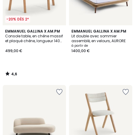
-20% DÈS 2*
4,6
EMMANUEL GALLINA X AM.PM
EMMANUEL GALLINA X AM.PM
/ 5
Console table, en chêne massif
Lit double avec sommier
et plaqué chêne, longueur 140
assemblé, en velours, AURORE
cm, DILETTA
à partir de
499,00 €
1400,00 €
4,6
/
5