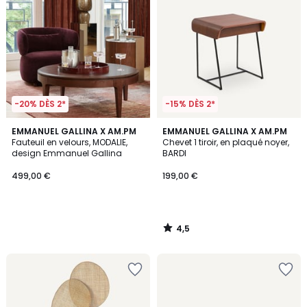
-20% DÈS 2*
-15% DÈS 2*
4,5
EMMANUEL GALLINA X AM.PM
EMMANUEL GALLINA X AM.PM
/ 5
Fauteuil en velours, MODALIE,
Chevet 1 tiroir, en plaqué noyer,
design Emmanuel Gallina
BARDI
499,00 €
199,00 €
4,5
/
5