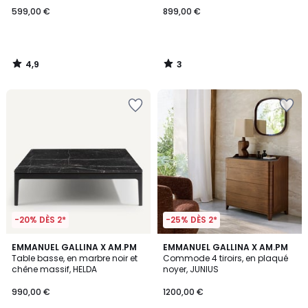
599,00 €
899,00 €
4,9
3
/
/
5
5
-20% DÈS 2*
-25% DÈS 2*
3,9
5
EMMANUEL GALLINA X AM.PM
EMMANUEL GALLINA X AM.PM
/ 5
/
Table basse, en marbre noir et
Commode 4 tiroirs, en plaqué
5
chêne massif, HELDA
noyer, JUNIUS
990,00 €
1200,00 €