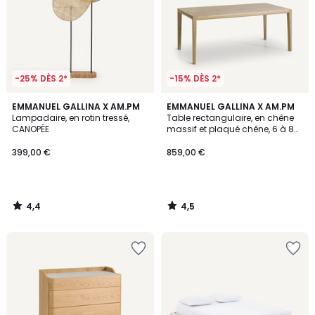
-25% DÈS 2*
-15% DÈS 2*
4,4
4,5
EMMANUEL GALLINA X AM.PM
EMMANUEL GALLINA X AM.PM
/ 5
/ 5
Lampadaire, en rotin tressé,
Table rectangulaire, en chêne
CANOPÉE
massif et plaqué chêne, 6 à 8
couverts, NIZOU
399,00 €
859,00 €
4,4
4,5
/
/
5
5