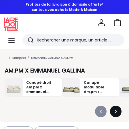
BONS PLANS | Jusqu'à -50% dès 2 articles*
Aller
au
La
panie
Redoute
Menu
Rechercher
Les
...
derniers
Marques
EMMANUEL GALLINA X AM.PM
articles
AM.PM X EMMANUEL GALLINA
consultés
Canapé droit
Canapé
Am.pm x
modulable
emmanuel
Am.pm x
gallina
emmanuel
gallina
Précédent
Suivan
-
-
défiler
défiler