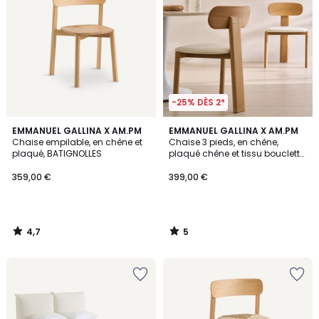
-25% DÈS 2*
4,7
5
EMMANUEL GALLINA X AM.PM
EMMANUEL GALLINA X AM.PM
/ 5
/
Chaise empilable, en chêne et
Chaise 3 pieds, en chêne,
5
plaqué, BATIGNOLLES
plaqué chêne et tissu bouclette,
MARAIS
359,00 €
399,00 €
4,7
5
/
/
5
5