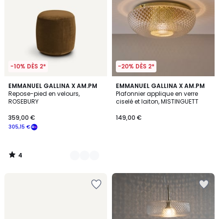
-10% DÈS 2*
-20% DÈS 2*
4
9
EMMANUEL GALLINA X AM.PM
EMMANUEL GALLINA X AM.PM
/
Repose-pied en velours,
Plafonnier applique en verre
Couleurs
5
ROSEBURY
ciselé et laiton, MISTINGUETT
359,00 €
149,00 €
305,15 €
4
/
5