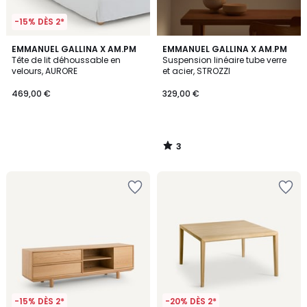
-15% DÈS 2*
3
EMMANUEL GALLINA X AM.PM
EMMANUEL GALLINA X AM.PM
/
Tête de lit déhoussable en
Suspension linéaire tube verre
5
velours, AURORE
et acier, STROZZI
469,00 €
329,00 €
3
/
5
-15% DÈS 2*
-20% DÈS 2*