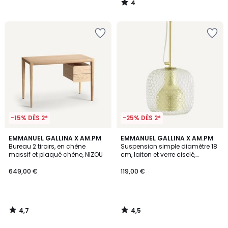
4
/
5
-15% DÈS 2*
-25% DÈS 2*
4,7
4,5
EMMANUEL GALLINA X AM.PM
EMMANUEL GALLINA X AM.PM
/ 5
/ 5
Bureau 2 tiroirs, en chêne
Suspension simple diamètre 18
massif et plaqué chêne, NIZOU
cm, laiton et verre ciselé,
MISTINGUETT
649,00 €
119,00 €
4,7
4,5
/
/
5
5