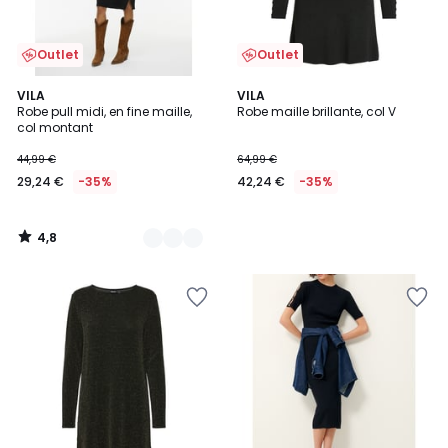
Outlet
Outlet
4,8
2
VILA
VILA
/ 5
Robe pull midi, en fine maille,
Robe maille brillante, col V
Couleurs
col montant
44,99 €
64,99 €
29,24 €
-35%
42,24 €
-35%
4,8
/
5