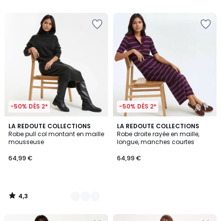
5
5
-50% DÈS 2*
-50% DÈS 2*
4,3
2
LA REDOUTE COLLECTIONS
LA REDOUTE COLLECTIONS
/ 5
Robe pull col montant en maille
Robe droite rayée en maille,
Couleurs
mousseuse
longue, manches courtes
64,99 €
64,99 €
4,3
/
5