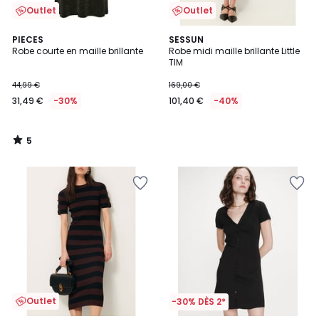
Outlet
Outlet
5
PIECES
SESSUN
/
Robe courte en maille brillante
Robe midi maille brillante Little
5
TIM
44,99 €
169,00 €
31,49 €
-30%
101,40 €
-40%
5
/
5
Outlet
-30% DÈS 2*