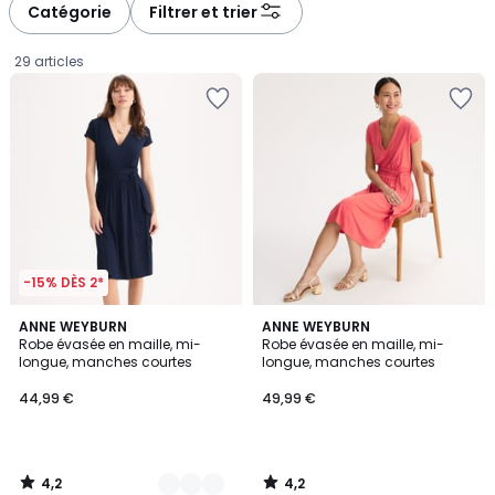
à
à
Catégorie
Filtrer et trier
gauche
droite
29 articles
-15% DÈS 2*
4,2
4,2
2
ANNE WEYBURN
ANNE WEYBURN
/ 5
/ 5
Robe évasée en maille, mi-
Robe évasée en maille, mi-
Couleurs
longue, manches courtes
longue, manches courtes
44,99
44,99 €
49,99 €
€.
4,2
4,2
/
/