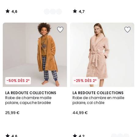
4,6
4,7
/
/
5
5
-50% DÈS 2*
-25% DÈS 2*
4,6
4,2
LA REDOUTE COLLECTIONS
3
LA REDOUTE COLLECTIONS
/ 5
/ 5
Robe de chambre maille
Robe de chambre en maille
Couleurs
polaire, capuche brodée
polaire, col châle
25,99 €
44,99 €
4,6
4,2