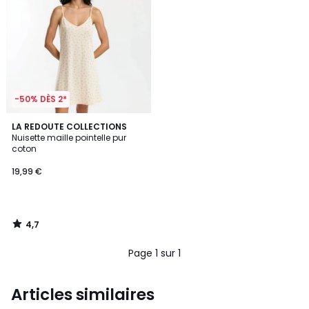
-50% DÈS 2*
4,7
LA REDOUTE COLLECTIONS
/ 5
Nuisette maille pointelle pur
coton
19,99 €
4,7
/
5
Page 1 sur 1
Articles similaires