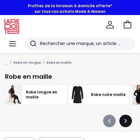
Profitez de la livraison à domicile offerte*
sur tous vos achats Mode & Maison
Aller
au
La
panie
Redoute
Menu
Rechercher
Les
...
derniers
Robe mi-longue
Robe en maille
articles
Robe en maille
consultés
Robe longue en
Robe noire maille
maille
Précédent
Suivan
-
-
défiler
défiler