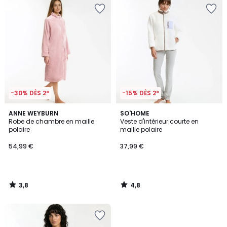
-30% DÈS 2*
-15% DÈS 2*
3,8
4,8
ANNE WEYBURN
SO'HOME
/ 5
/ 5
Robe de chambre en maille
Veste d'intérieur courte en
polaire
maille polaire
54,99 €
37,99 €
3,8
4,8
/
/
5
5