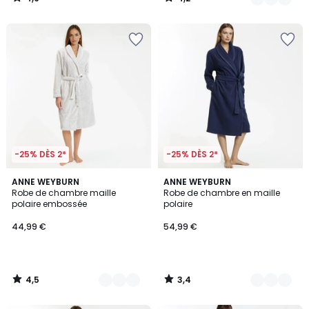
/
/
5
5
-25% DÈS 2*
-25% DÈS 2*
4,5
3,4
2
ANNE WEYBURN
2
ANNE WEYBURN
/ 5
/ 5
Robe de chambre maille
Robe de chambre en maille
Couleurs
Couleurs
polaire embossée
polaire
44,99 €
54,99 €
4,5
3,4
/
/
5
5