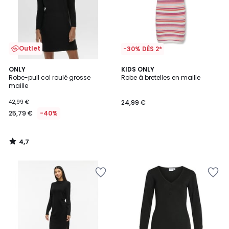
Outlet
-30% DÈS 2*
4,7
ONLY
KIDS ONLY
/ 5
Robe-pull col roulé grosse
Robe à bretelles en maille
maille
42,99 €
24,99 €
25,79 €
-40%
4,7
/
5