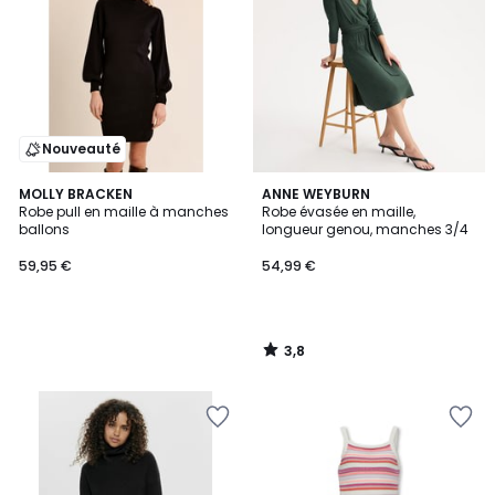
Nouveauté
3,8
MOLLY BRACKEN
ANNE WEYBURN
/ 5
Robe pull en maille à manches
Robe évasée en maille,
ballons
longueur genou, manches 3/4
59,95 €
54,99 €
3,8
/
5