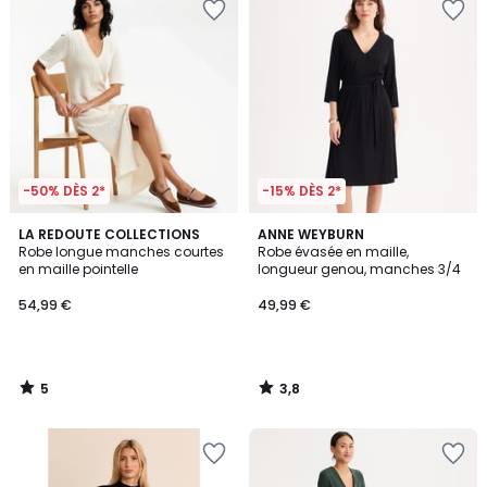
-50% DÈS 2*
-15% DÈS 2*
5
3,8
LA REDOUTE COLLECTIONS
ANNE WEYBURN
/
/ 5
Robe longue manches courtes
Robe évasée en maille,
5
en maille pointelle
longueur genou, manches 3/4
54,99 €
49,99 €
5
3,8
/
/
5
5