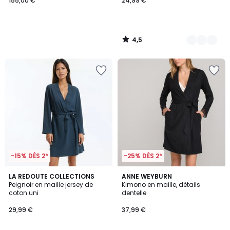
155,00 €
24,99 €
4,5
/
5
-15% DÈS 2*
-25% DÈS 2*
4,6
4,7
2
LA REDOUTE COLLECTIONS
ANNE WEYBURN
/ 5
/ 5
Peignoir en maille jersey de
Kimono en maille, détails
Couleurs
coton uni
dentelle
29,99 €
37,99 €