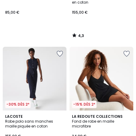
en coton
85,00 €
155,00 €
4,3
/
5
-30% DÈS 2*
-15% DÈS 2*
4,5
LACOSTE
2
LA REDOUTE COLLECTIONS
/ 5
Robe polo sans manches
Fond de robe en maille
Couleurs
maille piquée en coton
microfibre