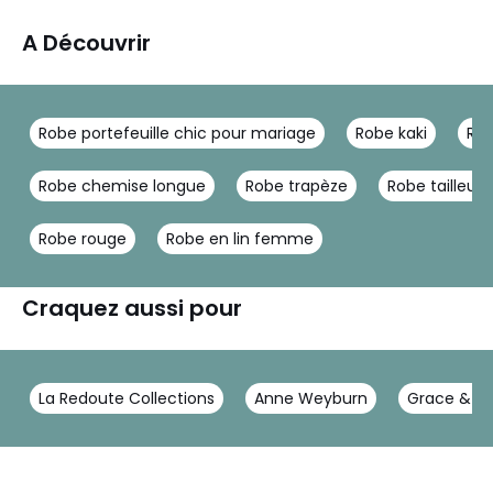
A Découvrir
Robe portefeuille chic pour mariage
Robe kaki
Rob
Robe chemise longue
Robe trapèze
Robe tailleur
Robe rouge
Robe en lin femme
Craquez aussi pour
La Redoute Collections
Anne Weyburn
Grace & Mi