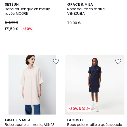
SESSUN
GRACE & MILA
Robe mi-longue en maille
Robe courte en maille
rayée, MOORE
VENEZUELA
245,00 €
79,00 €
171,50 €
-30%
-30% DÈS 2*
4,3
GRACE & MILA
LACOSTE
/ 5
Robe courte en maille, ALINAE
Robe polo, maille piquée souple