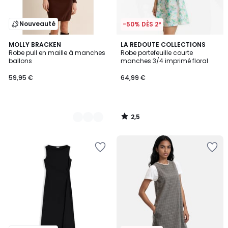
Nouveauté
-50% DÈS 2*
2,5
2
MOLLY BRACKEN
LA REDOUTE COLLECTIONS
/ 5
Robe pull en maille à manches
Robe portefeuille courte
Couleurs
ballons
manches 3/4 imprimé floral
59,95 €
64,99 €
2,5
/
5