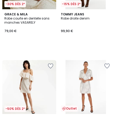
-30% DÈS 2*
-15% DÈS 2*
GRACE & MILA
TOMMY JEANS
Robe courte en dentelle sans
Robe droite denim
manches VASARELY
79,00 €
99,90 €
Outlet
-50% DÈS 2*