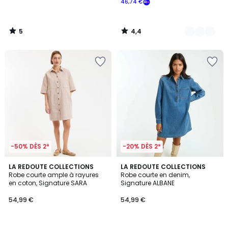
46,74 €
5
4,4
/
/
5
5
-50% DÈS 2*
-20% DÈS 2*
3
4,6
LA REDOUTE COLLECTIONS
2
LA REDOUTE COLLECTIONS
/
/ 5
Robe courte ample à rayures
Robe courte en denim,
Couleurs
5
en coton, Signature SARA
Signature ALBANE
54,99 €
54,99 €