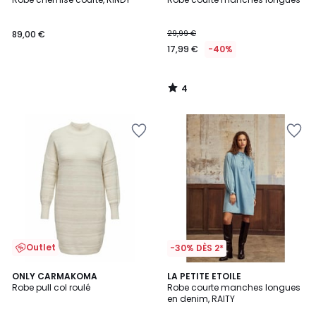
5
89,00 €
29,99 €
17,99 €
-40%
4
/
5
Outlet
-30% DÈS 2*
4
ONLY CARMAKOMA
LA PETITE ETOILE
/
Robe pull col roulé
Robe courte manches longues
5
en denim, RAITY