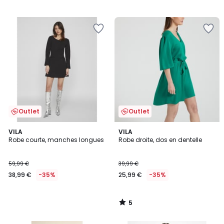
Outlet
Outlet
5
VILA
VILA
/
Robe courte, manches longues
Robe droite, dos en dentelle
5
59,99 €
39,99 €
38,99 €
-35%
25,99 €
-35%
5
/
5