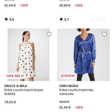
32,49 €
-35%
38,99 €
-35%
3,5
3,7
/
/
5
5
Outlet
-30% DÈS 2*
4,5
GRACE & MILA
2
VERO MODA
/ 5
Robe courte imprimé pois
Robe courte imprimée,
Couleurs
WARNA
ceinturée
79,00 €
49,99 €
32,49 €
-35%