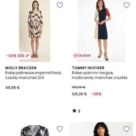
Outlet
-30% DÈS 2*
2
MOLLY BRACKEN
TOMMY HILFIGER
/
Robe patineuse imprimé floral,
Robe-polo mi-longue,
5
courte, manches 3/4
multicolore, manches courtes
49,95 €
199,00 €
129,35 €
-35%
2
/
5