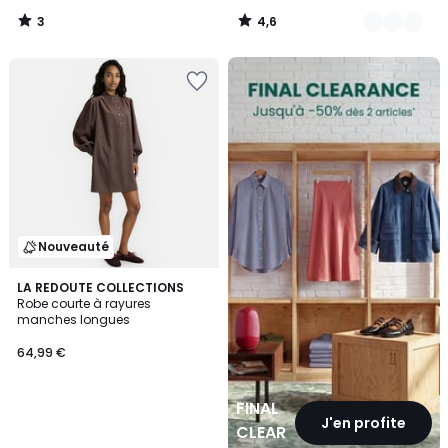
3
4,6
/
/
5
5
FINAL
CLEARANCE
Nouveauté
LA REDOUTE COLLECTIONS
Robe courte à rayures
manches longues
64,99 €
FINAL
J'en profite
CLEARANCE