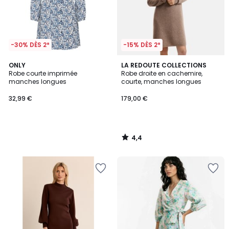
-30% DÈS 2*
-15% DÈS 2*
4,4
ONLY
LA REDOUTE COLLECTIONS
/ 5
Robe courte imprimée
Robe droite en cachemire,
manches longues
courte, manches longues
32,99 €
179,00 €
4,4
/
5