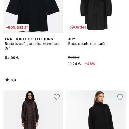
Outlet
-50% DÈS 2*
3,3
LA REDOUTE COLLECTIONS
JDY
/ 5
Robe évasée, courte, manches
Robe courte ceinturée
3/4
54,99 €
34,99 €
19,24 €
-45%
3,3
/
5