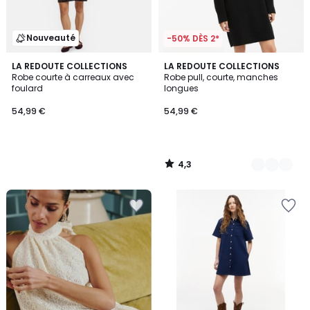
Nouveauté
-50% DÈS 2*
4,3
LA REDOUTE COLLECTIONS
2
LA REDOUTE COLLECTIONS
/ 5
Robe courte à carreaux avec
Robe pull, courte, manches
Couleurs
foulard
longues
54,99 €
54,99 €
4,3
/
5