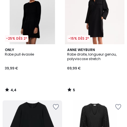
-25% DÈS 2*
-15% DÈS 2*
4,4
5
ONLY
ANNE WEYBURN
/ 5
/
Robe pull évasée
Robe droite, longueur genou,
5
polyviscose stretch
39,99 €
69,99 €
4,4
5
/
/
5
5