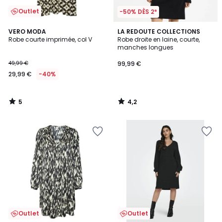
Outlet
-50% DÈS 2*
5
4,2
VERO MODA
LA REDOUTE COLLECTIONS
/
/ 5
Robe courte imprimée, col V
Robe droite en laine, courte,
5
manches longues
49,99 €
99,99 €
29,99 €
-40%
5
4,2
/
/
5
5
Outlet
Outlet