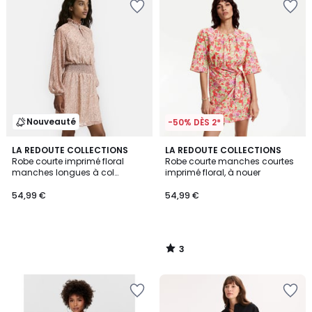
Nouveauté
-50% DÈS 2*
3
LA REDOUTE COLLECTIONS
LA REDOUTE COLLECTIONS
/
Robe courte imprimé floral
Robe courte manches courtes
5
manches longues à col
imprimé floral, à nouer
victorien
54,99 €
54,99 €
3
/
5