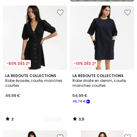
-50% DÈS 2*
-10% DÈS 2*
2
3,5
2
LA REDOUTE COLLECTIONS
LA REDOUTE COLLECTIONS
/
/ 5
Robe évasée, courte, manches
Robe droite en denim, courte,
Couleurs
5
courtes
manches courtes
49,99 €
54,99 €
46,74 €
2
3,5
/
/
5
5