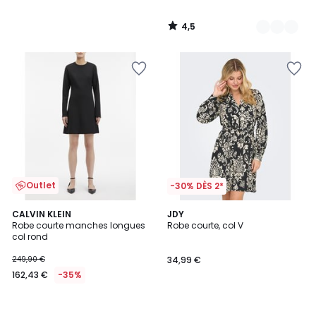
4,5
/
5
Outlet
-30% DÈS 2*
CALVIN KLEIN
JDY
Robe courte manches longues
Robe courte, col V
col rond
249,90 €
34,99 €
162,43 €
-35%