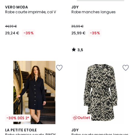
3,5
VERO MODA
JDY
/ 5
Robe courte imprimée, col V
Robe manches longues
44,99 €
39,99 €
29,24 €
-35%
25,99 €
-35%
3,5
/
5
Outlet
-30% DÈS 2*
4
LA PETITE ETOILE
JDY
/
Robe chemise courte, RINDY
Robe courte manches longues