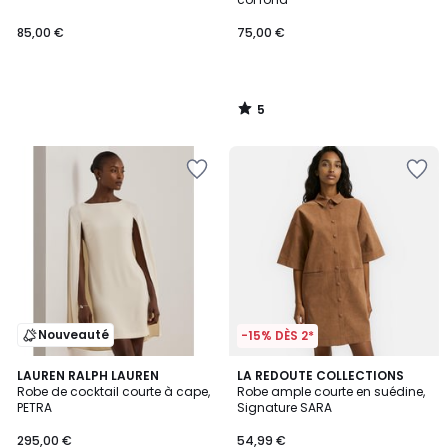
85,00 €
75,00 €
5
/
5
Nouveauté
-15% DÈS 2*
5
2
LAUREN RALPH LAUREN
LA REDOUTE COLLECTIONS
/
Robe de cocktail courte à cape,
Robe ample courte en suédine,
Couleurs
5
PETRA
Signature SARA
295,00 €
54,99 €