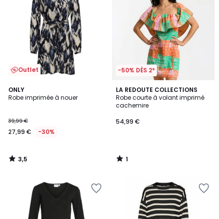
Outlet
-50% DÈS 2*
3,5
1
ONLY
LA REDOUTE COLLECTIONS
/ 5
/
Robe imprimée à nouer
Robe courte à volant imprimé
5
cachemire
39,99 €
54,99 €
27,99 €
-30%
3,5
1
/
/
5
5