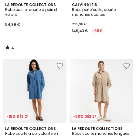
4
LA REDOUTE COLLECTIONS
CALVIN KLEIN
/
Robe bustier courte à pois et
Robe portefeuille, courte,
5
volant
manches courtes
54,99 €
229,90 €
149,43 €
-35%
4
/
5
-15% DÈS 2*
-50% DÈS 2*
4,7
LA REDOUTE COLLECTIONS
LA REDOUTE COLLECTIONS
/ 5
Robe courte à col volanté en
Robe courte manches longues