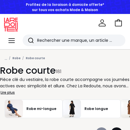
BONS PLANS | Jusqu'à -50% dès 2 articles*
Aller
au
La
panie
Redoute
Menu
Rechercher
Les
...
derniers
Robe
Robe courte
Robe courte
articles
181
consultés
Pièce clé du vestiaire, la robe courte accompagne vos journées
actives avec simplicité et allure. Chez La Redoute, nous avons
pensé une sélection qui facilite vos choix, que vous cherchiez
Lire plus
une tenue prête en quelques minutes ou une option plus
affirmée pour marquer le coup. Chaque robe est conçue pour
Robe mi-longue
Robe longue
s’adapter à votre rythme, avec des coupes lisibles et des
finitions soignées. Vous appréciez les détails qui comptent : un
col bien dessiné, des manches qui structurent la silhouette, une