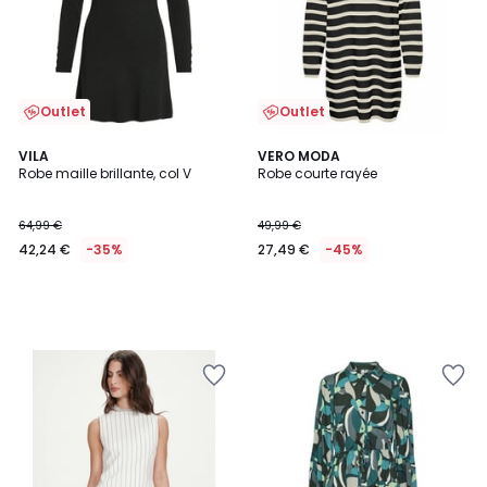
Outlet
Outlet
VILA
VERO MODA
Robe maille brillante, col V
Robe courte rayée
64,99 €
49,99 €
42,24 €
-35%
27,49 €
-45%