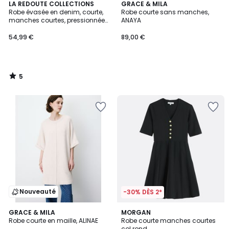
5
LA REDOUTE COLLECTIONS
GRACE & MILA
/
Robe évasée en denim, courte,
Robe courte sans manches,
5
manches courtes, pressionnée
ANAYA
devant
54,99 €
89,00 €
5
/
5
Nouveauté
-30% DÈS 2*
5
GRACE & MILA
MORGAN
/
Robe courte en maille, ALINAE
Robe courte manches courtes
5
col rond