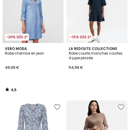
-20% DÈS 2*
-15% DÈS 2*
4,5
VERO MODA
LA REDOUTE COLLECTIONS
/ 5
Robe chemise en jean
Robe courte manches courtes
à jupe plissée
49,99 €
54,99 €
4,5
/
5