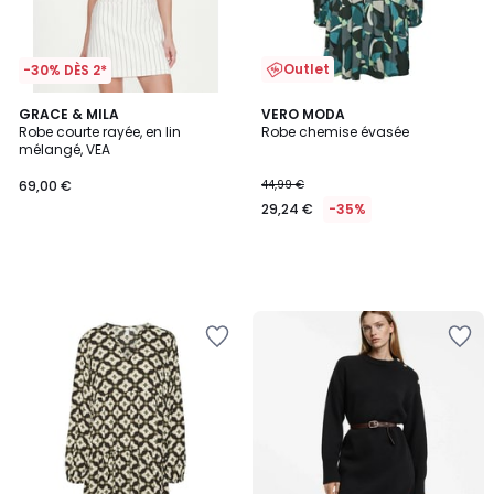
Outlet
-30% DÈS 2*
GRACE & MILA
VERO MODA
Robe courte rayée, en lin
Robe chemise évasée
mélangé, VEA
69,00 €
44,99 €
29,24 €
-35%