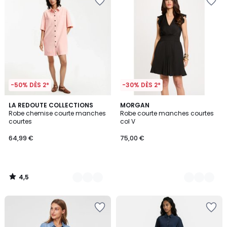
-50% DÈS 2*
-30% DÈS 2*
4,5
2
LA REDOUTE COLLECTIONS
2
MORGAN
/ 5
Robe chemise courte manches
Robe courte manches courtes
Couleurs
Couleurs
courtes
col V
64,99 €
75,00 €
4,5
/
5