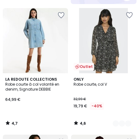
5
Outlet
4,7
4,6
LA REDOUTE COLLECTIONS
2
ONLY
/ 5
/ 5
Robe courte à col volanté en
Robe courte, col V
Couleurs
denim, Signature DEBBIE
64,99 €
32,99 €
19,79 €
-40%
4,7
4,6
/
/
5
5