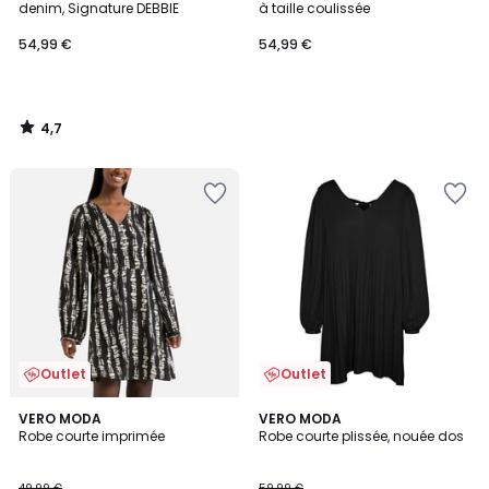
denim, Signature DEBBIE
à taille coulissée
54,99 €
54,99 €
4,7
/
5
Outlet
Outlet
3,5
3,7
VERO MODA
2
VERO MODA
/ 5
/ 5
Robe courte imprimée
Robe courte plissée, nouée dos
Couleurs
49,99 €
59,99 €