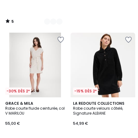
5
/
5
-30% DÈS 2*
-15% DÈS 2*
3
4,3
2
GRACE & MILA
2
LA REDOUTE COLLECTIONS
/
/ 5
Robe courte fluide ceinturée, col
Robe courte velours côtelé,
Couleurs
Couleurs
5
V MARILOU
Signature ALBANE
55,00 €
54,99 €