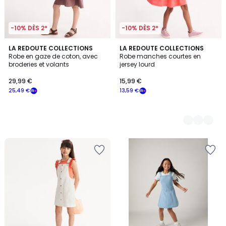
-10% DÈS 2*
-10% DÈS 2*
LA REDOUTE COLLECTIONS
2
LA REDOUTE COLLECTIONS
Robe en gaze de coton, avec
Robe manches courtes en
Couleurs
broderies et volants
jersey lourd
29,99 €
15,99 €
25,49 €
13,59 €