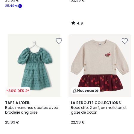
29,99 €
32,99 €
25,49 €
4,9
/
5
Nouveauté
-30% DÈS 2*
TAPE A L'OEIL
LA REDOUTE COLLECTIONS
Robe manches courtes avec
Robe effet 2 en 1, en molleton et
broderie anglaise
gaze de coton
25,99 €
22,99 €