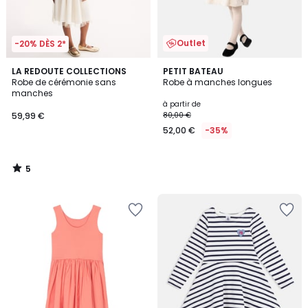
Outlet
-20% DÈS 2*
5
LA REDOUTE COLLECTIONS
PETIT BATEAU
/
Robe de cérémonie sans
Robe à manches longues
5
manches
à partir de
59,99 €
80,00 €
52,00 €
-35%
5
/
5