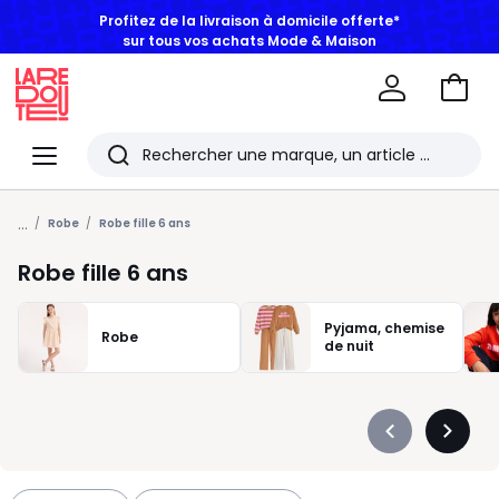
Profitez de la livraison à domicile offerte*
sur tous vos achats Mode & Maison
Aller
au
La
panie
Redoute
Menu
Rechercher
Les
...
derniers
Robe
Robe fille 6 ans
articles
Robe fille 6 ans
consultés
Pyjama, chemise
Robe
de nuit
Précédent
Suivan
-
-
défiler
défiler