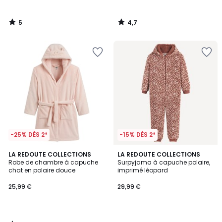
5
4,7
/
/
5
5
-25% DÈS 2*
-15% DÈS 2*
4,6
LA REDOUTE COLLECTIONS
LA REDOUTE COLLECTIONS
/ 5
Robe de chambre à capuche
Surpyjama à capuche polaire,
chat en polaire douce
imprimé léopard
25,99 €
29,99 €