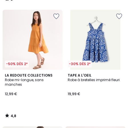
/
5
-50% DÈS 2*
-30% DÈS 2*
4,8
LA REDOUTE COLLECTIONS
TAPE A L'OEIL
/ 5
Robe mi-longue, sans
Robe à bretelles imprimé fleuri
manches
12,99 €
19,99 €
4,8
/
5