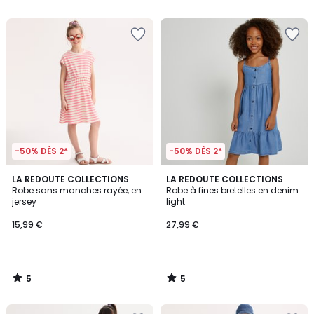
-50% DÈS 2*
-50% DÈS 2*
5
5
LA REDOUTE COLLECTIONS
LA REDOUTE COLLECTIONS
/
/
Robe sans manches rayée, en
Robe à fines bretelles en denim
5
5
jersey
light
15,99 €
27,99 €
5
5
/
/
5
5