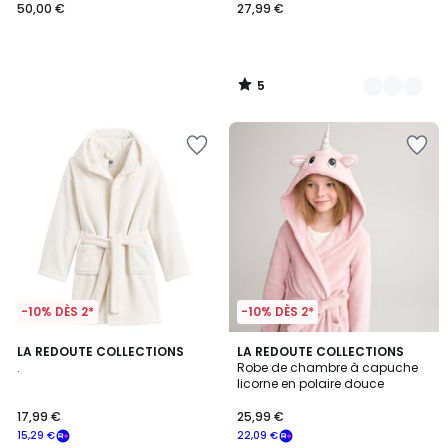
50,00 €
27,99 €
5
/
5
-10% DÈS 2*
-10% DÈS 2*
5
4,7
LA REDOUTE COLLECTIONS
LA REDOUTE COLLECTIONS
/
/ 5
.
Robe de chambre à capuche
5
licorne en polaire douce
17,99 €
25,99 €
15,29 €
22,09 €