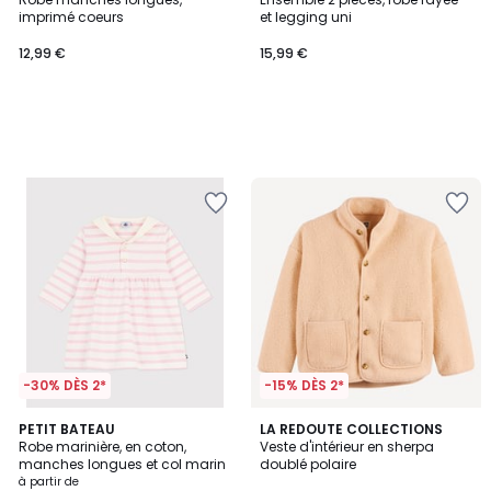
imprimé coeurs
et legging uni
12,99 €
15,99 €
-30% DÈS 2*
-15% DÈS 2*
5
PETIT BATEAU
2
LA REDOUTE COLLECTIONS
/
Robe marinière, en coton,
Veste d'intérieur en sherpa
Couleurs
5
manches longues et col marin
doublé polaire
à partir de