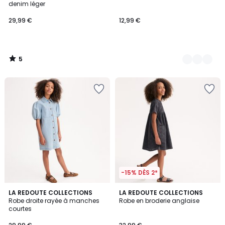
5
denim léger
29,99 €
12,99 €
5
/
5
-15% DÈS 2*
4,9
LA REDOUTE COLLECTIONS
LA REDOUTE COLLECTIONS
/ 5
Robe droite rayée à manches
Robe en broderie anglaise
courtes