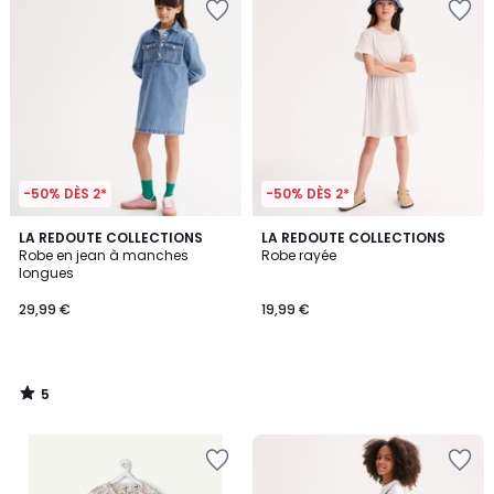
-50% DÈS 2*
-50% DÈS 2*
5
LA REDOUTE COLLECTIONS
LA REDOUTE COLLECTIONS
/
Robe en jean à manches
Robe rayée
5
longues
29,99 €
19,99 €
5
/
5