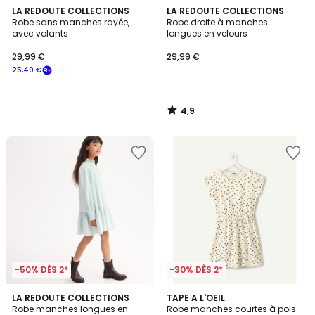
4,9
LA REDOUTE COLLECTIONS
LA REDOUTE COLLECTIONS
/ 5
Robe sans manches rayée,
Robe droite à manches
avec volants
longues en velours
29,99 €
29,99 €
25,49 €
4,9
/
5
-50% DÈS 2*
-30% DÈS 2*
5
LA REDOUTE COLLECTIONS
2
TAPE A L'OEIL
/
Robe manches longues en
Robe manches courtes à pois
Couleurs