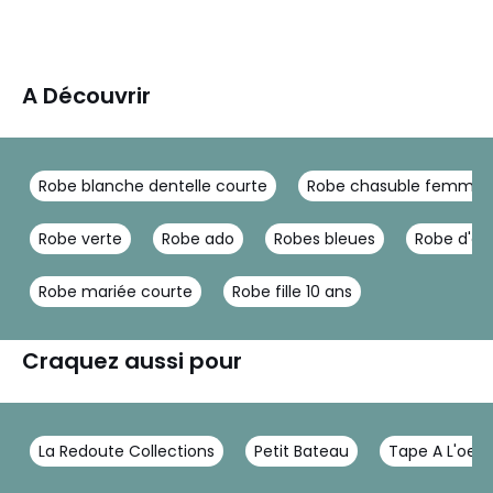
A Découvrir
Robe blanche dentelle courte
Robe chasuble femme
Robe verte
Robe ado
Robes bleues
Robe d'ét
Robe mariée courte
Robe fille 10 ans
Craquez aussi pour
La Redoute Collections
Petit Bateau
Tape A L'oeil