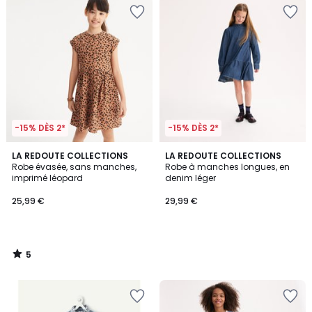
-15% DÈS 2*
-15% DÈS 2*
5
LA REDOUTE COLLECTIONS
LA REDOUTE COLLECTIONS
/
Robe évasée, sans manches,
Robe à manches longues, en
5
imprimé léopard
denim léger
25,99 €
29,99 €
5
/
5