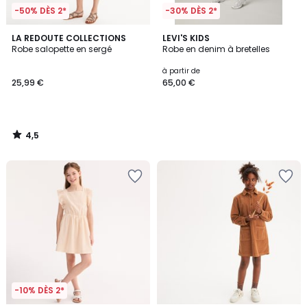
-50% DÈS 2*
-30% DÈS 2*
4,5
LA REDOUTE COLLECTIONS
LEVI'S KIDS
/ 5
Robe salopette en sergé
Robe en denim à bretelles
à partir de
25,99 €
65,00 €
4,5
/
5
-10% DÈS 2*