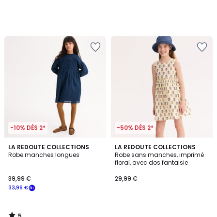
-10% DÈS 2*
-50% DÈS 2*
5
LA REDOUTE COLLECTIONS
LA REDOUTE COLLECTIONS
/
Robe manches longues
Robe sans manches, imprimé
5
floral, avec dos fantaisie
39,99 €
29,99 €
33,99 €
5