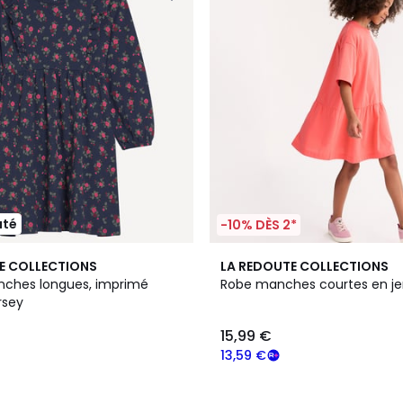
uté
-10% DÈS 2*
2
E COLLECTIONS
LA REDOUTE COLLECTIONS
Couleurs
ches longues, imprimé
Robe manches courtes en jer
ersey
15,99 €
13,59 €