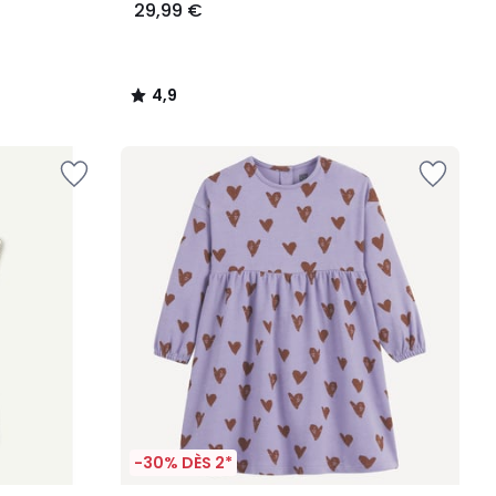
29,99 €
4,9
/
5
-30% DÈS 2*