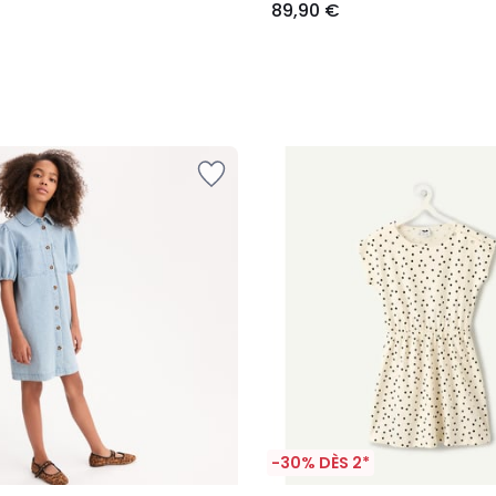
89,90 €
-30% DÈS 2*