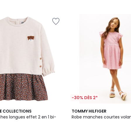
-30% DÈS 2*
E COLLECTIONS
TOMMY HILFIGER
es longues effet 2 en 1 bi-
Robe manches courtes vola