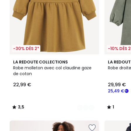
-30% DÈS 2*
-10% DÈS 2
2
3,5
1
LA REDOUTE COLLECTIONS
LA REDOUT
Couleurs
/ 5
/
Robe molleton avec col claudine gaze
Robe droit
5
de coton
22,99 €
29,99 €
25,49 €
3,5
1
/
/
5
5