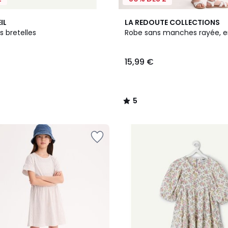
5
IL
LA REDOUTE COLLECTIONS
/
s bretelles
Robe sans manches rayée, e
5
15,99 €
5
/
5