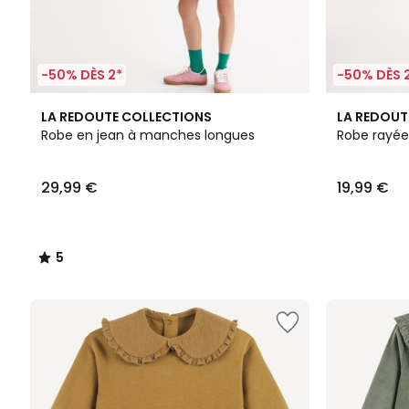
-50% DÈS 2*
-50% DÈS 
5
LA REDOUTE COLLECTIONS
LA REDOUT
/
Robe en jean à manches longues
Robe rayée
5
29,99 €
19,99 €
5
/
5