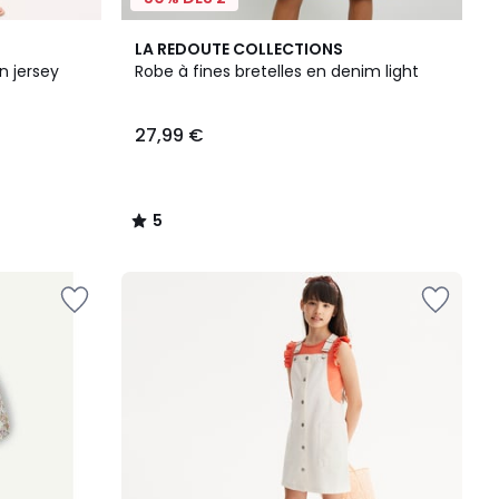
5
LA REDOUTE COLLECTIONS
/
n jersey
Robe à fines bretelles en denim light
5
27,99 €
5
/
5