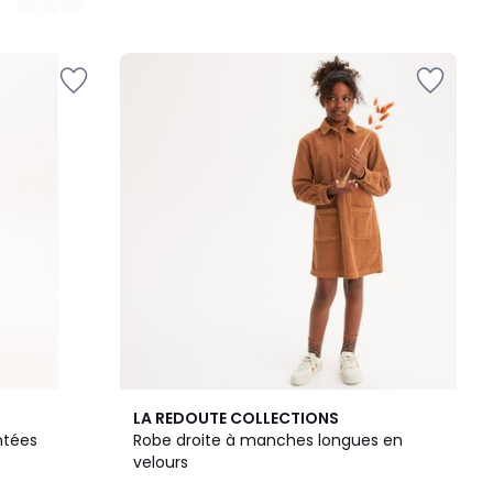
4,9
LA REDOUTE COLLECTIONS
/ 5
ntées
Robe droite à manches longues en
velours