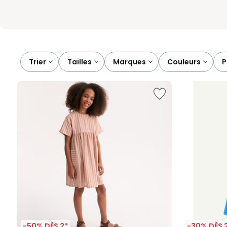
Trier
tailles
marques
couleurs
-50% DÈS 2*
-30% DÈS 