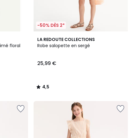
-50% DÈS 2*
4,5
LA REDOUTE COLLECTIONS
/ 5
mé floral
Robe salopette en sergé
25,99 €
4,5
/
5