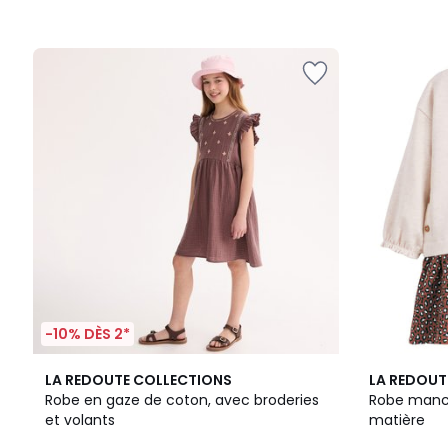
-10% DÈS 2*
4,7
LA REDOUTE COLLECTIONS
LA REDOUT
/ 5
Robe en gaze de coton, avec broderies
Robe manch
et volants
matière