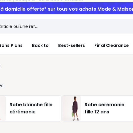
n à domicile offerte*
sur tous vos achats Mode & Maiso
Bons Plans
Back to
Best-sellers
Final Clearance
t
70
Robe blanche fille
Robe cérémonie
cérémonie
fille 12 ans