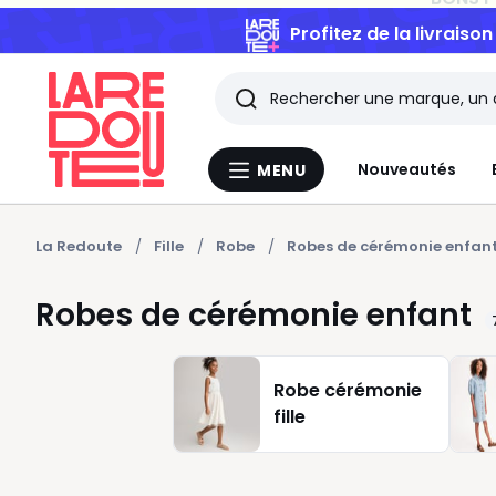
Profitez de la livraiso
Rechercher
Les
Nouveautés
MENU
Menu
derniers
La
Redoute
articles
La Redoute
Fille
Robe
Robes de cérémonie enfan
consultés
Robes de cérémonie enfant
Robe cérémonie
fille