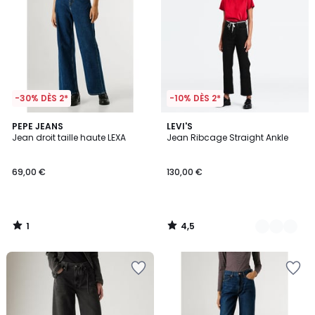
-30% DÈS 2*
-10% DÈS 2*
1
4,5
PEPE JEANS
3
LEVI'S
/
/ 5
Jean droit taille haute LEXA
Jean Ribcage Straight Ankle
Couleurs
5
69,00 €
130,00 €
1
4,5
/
/
5
5