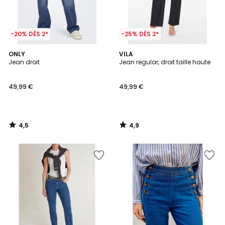
-20% DÈS 2*
-25% DÈS 2*
4,5
4,9
ONLY
VILA
/ 5
/ 5
Jean droit
Jean regular, droit taille haute
49,99 €
49,99 €
4,5
4,9
/
/
5
5