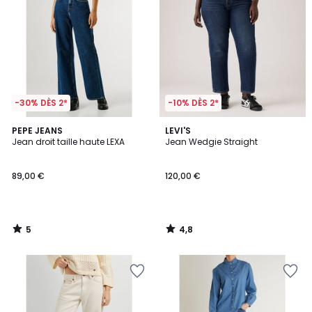
-30% DÈS 2*
-10% DÈS 2*
5
4,8
PEPE JEANS
LEVI'S
/
/ 5
Jean droit taille haute LEXA
Jean Wedgie Straight
5
89,00 €
120,00 €
5
4,8
/
/
5
5