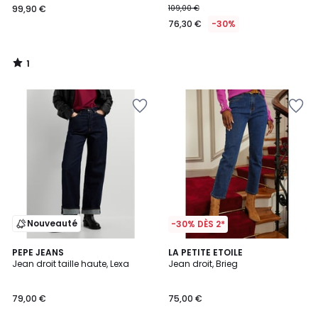
99,90 €
109,00 €
76,30 €
-30%
1
/
5
Nouveauté
-30% DÈS 2*
5
PEPE JEANS
LA PETITE ETOILE
/
Jean droit taille haute, Lexa
Jean droit, Brieg
5
79,00 €
75,00 €