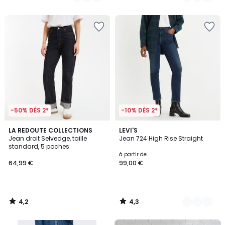
€.
/
/
5
5
-50% DÈS 2*
-10% DÈS 2*
4,2
4,3
LA REDOUTE COLLECTIONS
8
LEVI'S
/ 5
/ 5
Jean droit Selvedge, taille
Jean 724 High Rise Straight
Couleurs
standard, 5 poches
à partir de
64,99 €
99,00 €
4,2
4,3
/
/
5
5
FINAL