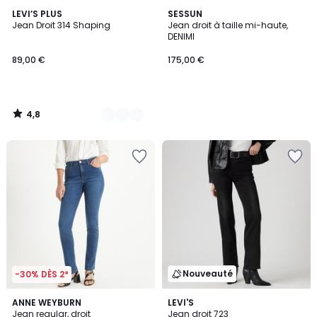
4,8
3
LEVI’S PLUS
SESSUN
/ 5
Jean Droit 314 Shaping
Jean droit à taille mi-haute,
Couleurs
DENIMI
89,00 €
175,00 €
4,8
/
5
Nouveauté
-30% DÈS 2*
4,3
3
ANNE WEYBURN
3
LEVI'S
/ 5
Jean regular, droit
Jean droit 723