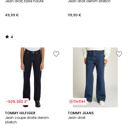
/
Jean droit, taille haute
Jean droit denim stretch
5
49,99 €
119,90 €
4
/
5
Outlet
-30% DÈS 2*
1
TOMMY HILFIGER
TOMMY JEANS
/
Jean coupe droite denim
Jean droit
5
stretch