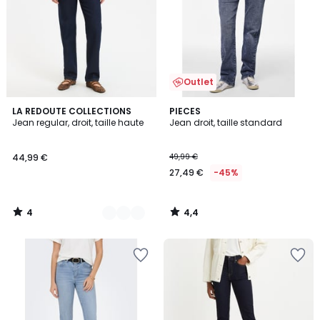
Outlet
4
4,4
2
LA REDOUTE COLLECTIONS
PIECES
/
/ 5
Jean regular, droit, taille haute
Jean droit, taille standard
Couleurs
5
44,99 €
49,99 €
27,49 €
-45%
4
4,4
/
/
5
5