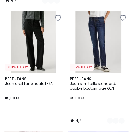
4,4
/
5
-30% DÈS 2*
-15% DÈS 2*
4,4
PEPE JEANS
2
PEPE JEANS
/ 5
Jean droit taille haute LEXA
Jean slim taille standard,
Couleurs
double boutonnage GEN
89,00 €
99,00 €
4,4
/
5