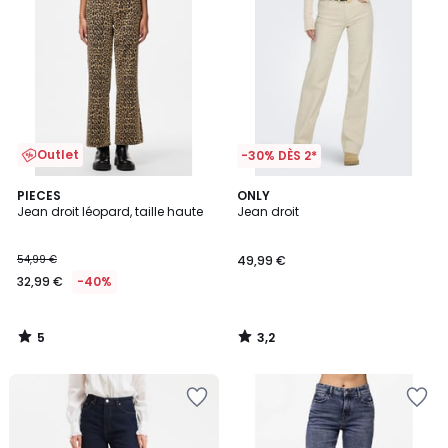
Outlet
-30% DÈS 2*
5
3,2
PIECES
ONLY
/
/ 5
Jean droit léopard, taille haute
Jean droit
5
54,99 €
49,99 €
32,99 €
-40%
5
3,2
/
/
5
5