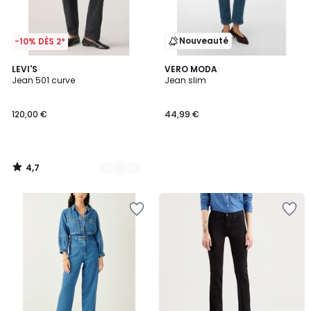
Nouveauté
-10% DÈS 2*
4,7
2
LEVI'S
VERO MODA
/ 5
Jean 501 curve
Jean slim
Couleurs
120,00 €
44,99 €
4,7
/
5