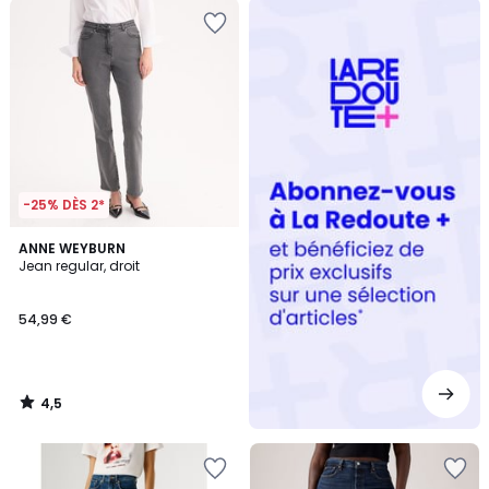
Redoute
+
-25% DÈS 2*
4,5
ANNE WEYBURN
/ 5
Jean regular, droit
54,99 €
4,5
/
5