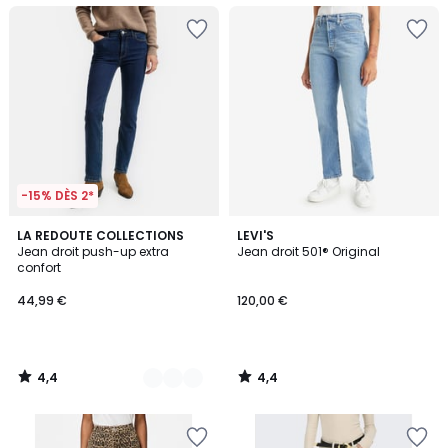
-15% DÈS 2*
4,4
4,4
2
LA REDOUTE COLLECTIONS
LEVI'S
/ 5
/ 5
Jean droit push-up extra
Jean droit 501® Original
Couleurs
confort
44,99 €
120,00 €
4,4
4,4
/
/
5
5