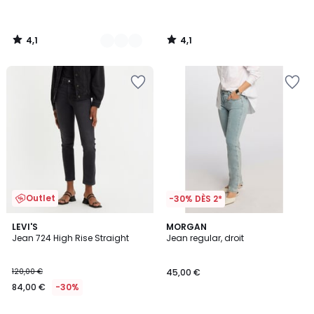
4,1
4,1
/
/
5
5
Outlet
-30% DÈS 2*
4,3
4,6
LEVI'S
MORGAN
/ 5
/ 5
Jean 724 High Rise Straight
Jean regular, droit
120,00 €
45,00 €
84,00 €
-30%