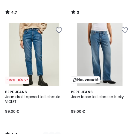
4,7
3
/
/
5
5
Nouveauté
-15% DÈS 2*
4,4
2
PEPE JEANS
PEPE JEANS
/ 5
Jean droit tapered taille haute
Jean loose taille basse, Nicky
Couleurs
VIOLET
99,00 €
99,00 €