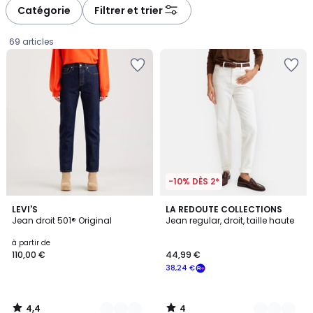
à
à
Catégorie
Filtrer et trier
gauche
droite
69 articles
-10% DÈS 2*
4,4
4
6
LEVI'S
3
LA REDOUTE COLLECTIONS
/ 5
/
Jean droit 501® Original
Jean regular, droit, taille haute
Couleurs
Couleurs
5
Prix
à partir de
110,00 €
44,99 €
à
38,24 €
partir
de
110,00
4,4
4