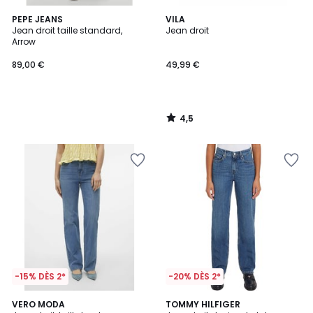
4,5
PEPE JEANS
VILA
/ 5
Jean droit taille standard,
Jean droit
Arrow
89,00 €
49,99 €
4,5
/
5
-15% DÈS 2*
-20% DÈS 2*
4
VERO MODA
TOMMY HILFIGER