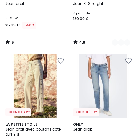
/
/ 5
Jean droit
Jean XL Straight
Couleurs
5
à partir de
59,99 €
120,00 €
35,99 €
-40%
5
4,8
/
/
5
5
-30% DÈS 2*
-30% DÈS 2*
5
LA PETITE ETOILE
ONLY
/
Jean droit avec boutons côté,
Jean droit
5
ZEPHYRI