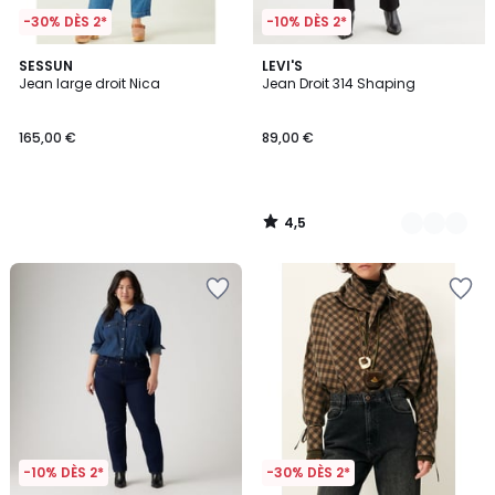
-30% DÈS 2*
-10% DÈS 2*
4,5
SESSUN
5
LEVI'S
/ 5
Jean large droit Nica
Jean Droit 314 Shaping
Couleurs
165,00 €
89,00 €
4,5
/
5
-10% DÈS 2*
-30% DÈS 2*