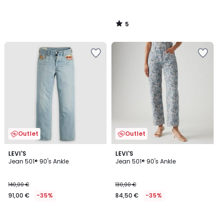
5
/
5
Outlet
Outlet
4,1
5
LEVI'S
LEVI'S
/ 5
/
Jean 501® 90's Ankle
Jean 501® 90's Ankle
5
140,00 €
130,00 €
91,00 €
-35%
84,50 €
-35%