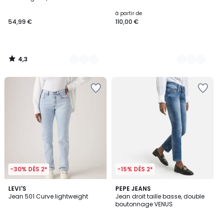
Couleurs
Couleurs
à partir de
54,99 €
110,00 €
4,3
/
5
-30% DÈS 2*
-15% DÈS 2*
5
4,3
LEVI'S
2
PEPE JEANS
/
/ 5
Jean 501 Curve lightweight
Jean droit taille basse, double
Couleurs
5
boutonnage VENUS