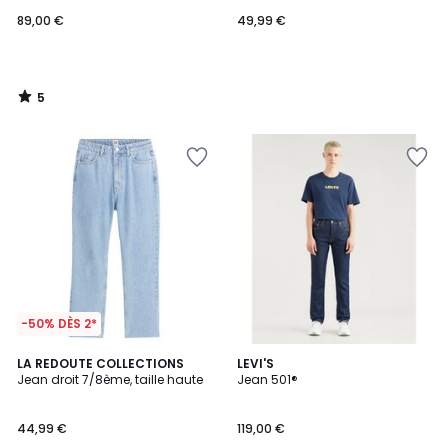
89,00 €
49,99 €
5
/
5
-50% DÈS 2*
4,1
4,1
3
LA REDOUTE COLLECTIONS
LEVI'S
/ 5
/ 5
Jean droit 7/8ème, taille haute
Jean 501®
Couleurs
44,99 €
119,00 €