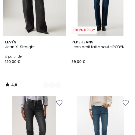
-30% DÈS 2*
4,8
3
LEVI'S
PEPE JEANS
/ 5
Jean XL Straight
Jean droit taille haute ROBYN
Couleurs
à partir de
120,00 €
89,00 €
4,8
/
5