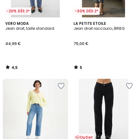
-20% DÈS 2*
-30% DÈS 2*
4,5
5
VERO MODA
LA PETITE ETOILE
/ 5
/
Jean droit, taille standard
Jean droit raccourci, BRIEG
5
44,99 €
75,00 €
4,5
5
/
/
5
5
Outlet