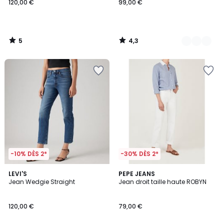
120,00 €
99,00 €
5
4,3
/
/
5
5
-10% DÈS 2*
-30% DÈS 2*
4,7
3
LEVI'S
PEPE JEANS
/ 5
/
Jean Wedgie Straight
Jean droit taille haute ROBYN
5
120,00 €
79,00 €