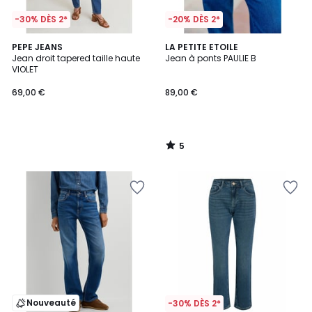
-30% DÈS 2*
-20% DÈS 2*
5
PEPE JEANS
LA PETITE ETOILE
/
Jean droit tapered taille haute
Jean à ponts PAULIE B
5
VIOLET
69,00 €
89,00 €
5
/
5
Nouveauté
-30% DÈS 2*