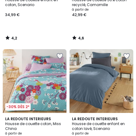
coton, Scenario
recyclé, Camomille
à partir de
34,99 €
42,99 €
4,2
4,6
/
/
5
5
-30% DÈS 2*
4,2
4,3
LA REDOUTE INTERIEURS
3
LA REDOUTE INTERIEURS
/ 5
/ 5
Housse de couette coton, Miss
Housse de couette enfant en
Couleurs
China
coton lavé, Scenario
à partir de
à partir de