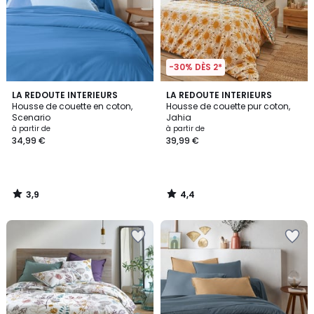
-30% DÈS 2*
3,9
4,4
LA REDOUTE INTERIEURS
LA REDOUTE INTERIEURS
/ 5
/ 5
Housse de couette en coton,
Housse de couette pur coton,
Scenario
Jahia
à partir de
à partir de
34,99 €
39,99 €
3,9
4,4
/
/
5
5