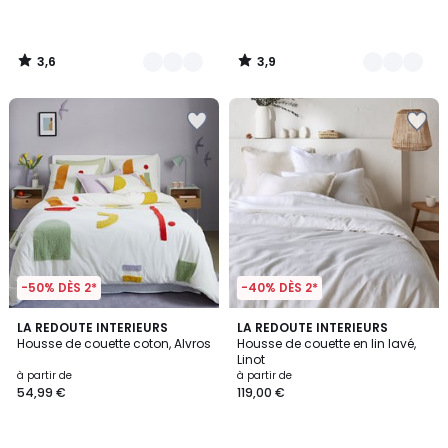
partir
de
79,99
3,6
3,9
€.
/
/
5
5
-50% DÈS 2*
-40% DÈS 2*
4,1
4,2
LA REDOUTE INTERIEURS
21
LA REDOUTE INTERIEURS
/ 5
/ 5
Housse de couette coton, Alvros
Housse de couette en lin lavé,
Couleurs
Linot
à partir de
à partir de
54,99 €
119,00 €