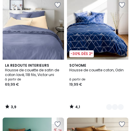
-30% DÈS 2*
3,9
4,1
LA REDOUTE INTERIEURS
2
SO'HOME
/ 5
/ 5
Housse de couette de satin de
Housse de couette coton, Odin
Couleurs
coton lavé, 118 fils, Victor uni
à partir de
à partir de
69,99 €
19,99 €
3,9
4,1
/
/
5
5