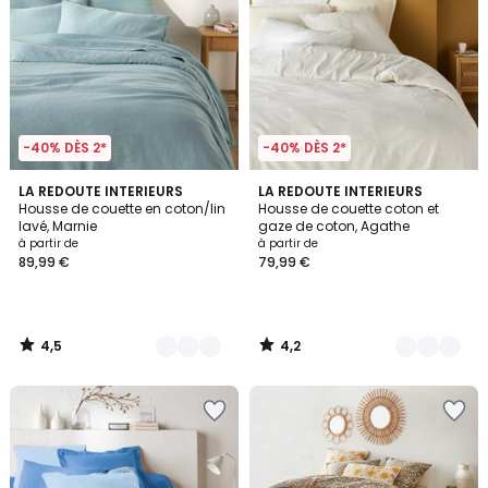
-40% DÈS 2*
-40% DÈS 2*
4,5
4,2
3
LA REDOUTE INTERIEURS
2
LA REDOUTE INTERIEURS
/ 5
/ 5
Housse de couette en coton/lin
Housse de couette coton et
Couleurs
Couleurs
lavé, Marnie
gaze de coton, Agathe
à partir de
à partir de
89,99 €
79,99 €
4,5
4,2
/
/
5
5