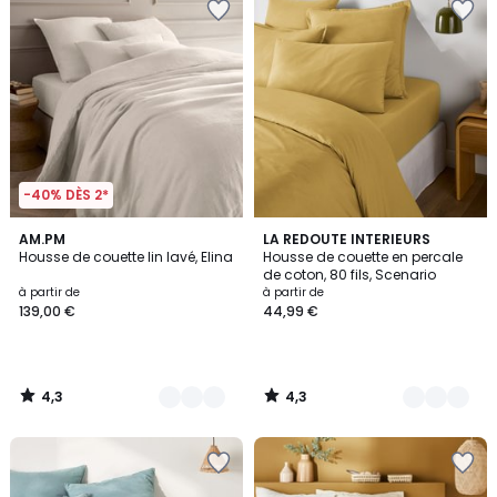
-40% DÈS 2*
4,3
4,3
25
AM.PM
3
LA REDOUTE INTERIEURS
/ 5
/ 5
Housse de couette lin lavé, Elina
Housse de couette en percale
Couleurs
Couleurs
de coton, 80 fils, Scenario
à partir de
à partir de
139,00 €
44,99 €
4,3
4,3
/
/
5
5