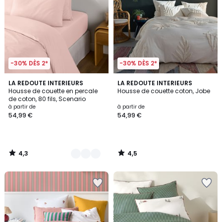
-30% DÈS 2*
-30% DÈS 2*
4,3
4,5
21
LA REDOUTE INTERIEURS
LA REDOUTE INTERIEURS
/ 5
/ 5
Housse de couette en percale
Housse de couette coton, Jobe
Couleurs
de coton, 80 fils, Scenario
à partir de
à partir de
54,99 €
54,99 €
4,3
4,5
/
/
5
5