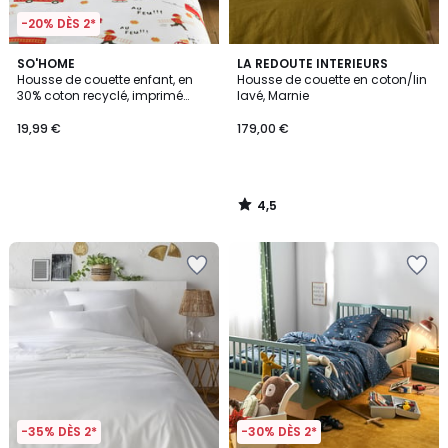
-20% DÈS 2*
4,5
SO'HOME
LA REDOUTE INTERIEURS
/ 5
Housse de couette enfant, en
Housse de couette en coton/lin
30% coton recyclé, imprimé
lavé, Marnie
pompiers, POMPIER BIS
19,99 €
179,00 €
4,5
/
5
-35% DÈS 2*
-30% DÈS 2*