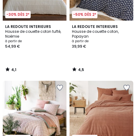
-30% DÈS 2*
-50% DÈS 2*
4,1
4,5
LA REDOUTE INTERIEURS
LA REDOUTE INTERIEURS
/ 5
/ 5
Housse de couette coton tufté,
Housse de couette coton,
Noémie
Popayan
à partir de
à partir de
54,99 €
39,99 €
4,1
4,5
/
/
5
5