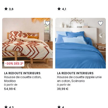
3,6
4,1
/
/
5
5
-30% DÈS 2*
4,3
4
LA REDOUTE INTERIEURS
LA REDOUTE INTERIEURS
/ 5
/
Housse de couette coton,
Housse de couette zippée unie
5
Madiba
en coton, Scénario
à partir de
à partir de
54,99 €
39,99 €
4,3
4