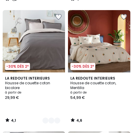
/
/
5
5
-30% DÈS 2*
-30% DÈS 2*
4,1
4,6
5
LA REDOUTE INTERIEURS
LA REDOUTE INTERIEURS
/ 5
/ 5
Housse de couette coton
Housse de couette coton,
Couleurs
bicolore
Mentilla
à partir de
à partir de
29,99 €
54,99 €
4,1
4,6
/
/
5
5