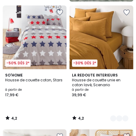
5
-50% DÈS 2*
-30% DÈS 2*
4,2
4,2
SO'HOME
18
LA REDOUTE INTERIEURS
/ 5
/ 5
Housse de couette coton, Stars
Housse de couette unie en
Couleurs
coton lavé, Scenario
à partir de
à partir de
17,99 €
39,99 €
4,2
4,2
/
/
5
5