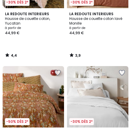
-30% DÈS 2*
-30% DÈS 2*
4,4
3,9
LA REDOUTE INTERIEURS
LA REDOUTE INTERIEURS
/ 5
/ 5
Housse de couette coton,
Housse de couette coton lavé
Yucatan
Monille
à partir de
à partir de
44,99 €
44,99 €
4,4
3,9
/
/
5
5
-50% DÈS 2*
-30% DÈS 2*