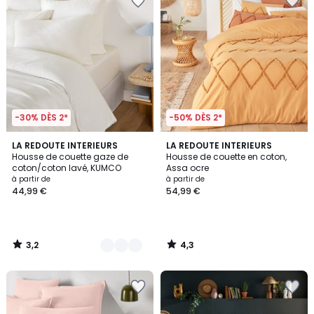
-30% DÈS 2*
-50% DÈS 2*
3,2
4,3
10
LA REDOUTE INTERIEURS
LA REDOUTE INTERIEURS
/ 5
/ 5
Housse de couette gaze de
Housse de couette en coton,
Couleurs
coton/coton lavé, KUMCO
Assa ocre
à partir de
à partir de
44,99 €
54,99 €
3,2
4,3
/
/
5
5