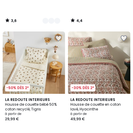
3,6
4,4
/
/
5
5
-50% DÈS 2*
-30% DÈS 2*
4
LA REDOUTE INTERIEURS
LA REDOUTE INTERIEURS
/
Housse de couette bébé 50%
Housse de couette en coton
5
coton recyclé, Tigris
lavé, Hyacinthe
à partir de
à partir de
29,99 €
49,99 €