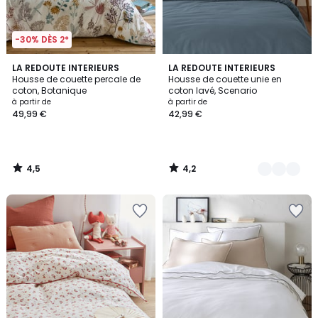
-30% DÈS 2*
4,5
4,2
LA REDOUTE INTERIEURS
2
LA REDOUTE INTERIEURS
/ 5
/ 5
Housse de couette percale de
Housse de couette unie en
Couleurs
coton, Botanique
coton lavé, Scenario
à partir de
à partir de
49,99 €
42,99 €
4,5
4,2
/
/
5
5