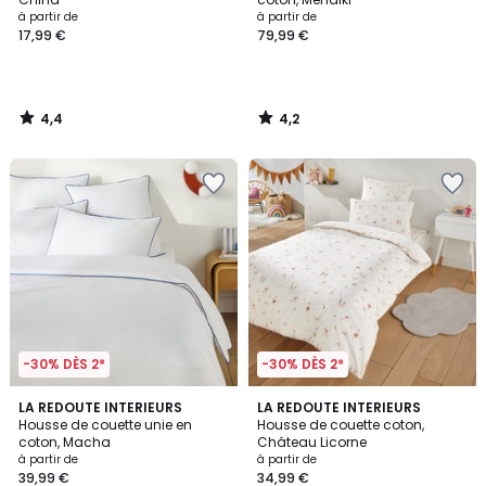
à partir de
à partir de
17,99 €
79,99 €
4,4
4,2
/
/
5
5
-30% DÈS 2*
-30% DÈS 2*
3,6
4,4
7
LA REDOUTE INTERIEURS
LA REDOUTE INTERIEURS
/ 5
/ 5
Housse de couette unie en
Housse de couette coton,
Couleurs
coton, Macha
Château Licorne
à partir de
à partir de
39,99 €
34,99 €