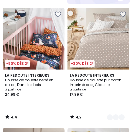
5
-50% DÈS 2*
-30% DÈS 2*
4,4
4,2
LA REDOUTE INTERIEURS
5
LA REDOUTE INTERIEURS
/ 5
/ 5
Housse de couette bébé en
Housse de couette pur coton
Couleurs
coton, Dans les bois
imprimé pois, Clarisse
à partir de
à partir de
24,99 €
17,99 €
4,4
4,2
/
/
5
5