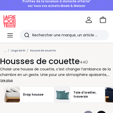
BONS PLANS | Jusqu'à -50% dès 2 articles*
Aller
au
La
panie
Redoute
Menu
Rechercher
Les
...
derniers
Linge de lit
Housse de couette
Housses de couette
articles
440
consultés
Choisir une housse de couette, c’est changer l’ambiance de la
chambre en un geste. Unie pour une atmosphère apaisante,
imprimée pour réveiller le décor, en coton lavé pour un rendu
Lire plus
souple, en percale pour une sensation plus fraîche: à vous de
trouver celle qui suit vos envies et votre rythme. Chez La
Taie d'oreiller,
Drap housse
Redoute, nous vous proposons des housses de couette dans de
traversin
nombreuses dimensions, du lit une place au format familial,
pour habiller votre couette avec style et simplicité. Pensez à