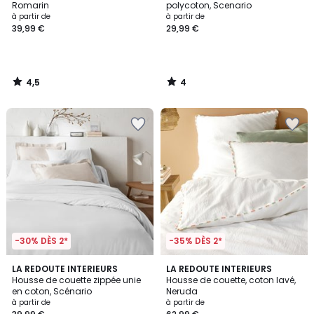
5
Romarin
polycoton, Scenario
à partir de
à partir de
39,99 €
29,99 €
4,5
4
/
/
5
5
-30% DÈS 2*
-35% DÈS 2*
4
4,4
22
LA REDOUTE INTERIEURS
LA REDOUTE INTERIEURS
/
/ 5
Housse de couette zippée unie
Housse de couette, coton lavé,
Couleurs
5
en coton, Scénario
Neruda
à partir de
à partir de