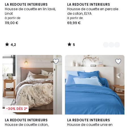
4,2
5
LA REDOUTE INTERIEURS
3
LA REDOUTE INTERIEURS
/ 5
/
Housse de couette en lin lavé,
Housse de couette en percale
Couleurs
5
Linot
de coton, ELYA
à partir de
à partir de
119,00 €
69,99 €
4,2
5
/
/
5
5
-30% DÈS 2*
4,5
4
LA REDOUTE INTERIEURS
LA REDOUTE INTERIEURS
/ 5
/
Housse de couette coton,
Housse de couette unie en