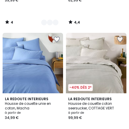
39,99 €
62,99 €
4
4,4
/
/
5
5
-40% DÈS 2*
3,6
4,1
LA REDOUTE INTERIEURS
LA REDOUTE INTERIEURS
/ 5
/ 5
Housse de couette unie en
Housse de couette coton
coton, Macha
seersucker, COTTAGE VERT
à partir de
à partir de
34,99 €
99,99 €