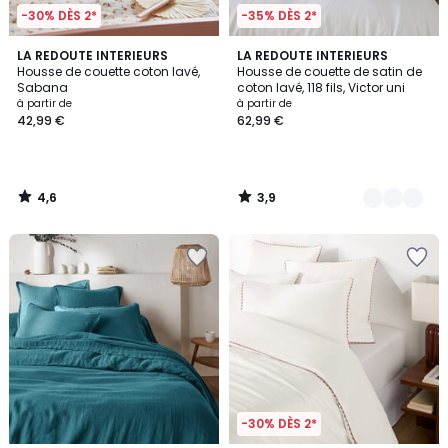
-30% DÈS 2*
-35% DÈS 2*
4,6
3,9
LA REDOUTE INTERIEURS
11
LA REDOUTE INTERIEURS
/ 5
/ 5
Housse de couette coton lavé,
Housse de couette de satin de
Couleurs
Sabana
coton lavé, 118 fils, Victor uni
à partir de
à partir de
42,99 €
62,99 €
4,6
3,9
/
/
5
5
-30% DÈS 2*