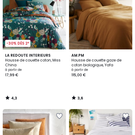
-30% DÈS 2*
4,3
3,6
LA REDOUTE INTERIEURS
AM.PM
/ 5
/ 5
Housse de couette coton, Miss
Housse de couette gaze de
China
coton biologique, Yafa
à partir de
à partir de
17,99 €
115,00 €
4,3
3,6
/
/
5
5