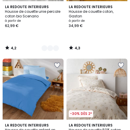
4,2
4,3
12
LA REDOUTE INTERIEURS
LA REDOUTE INTERIEURS
/ 5
/ 5
Housse de couette unie percale
Housse de couette coton,
Couleurs
coton bio Scenario
Gaston
à partir de
à partir de
62,99 €
34,99 €
4,2
4,3
/
/
5
5
-30% DÈS 2*
4,2
4,6
LA REDOUTE INTERIEURS
LA REDOUTE INTERIEURS
/ 5
/ 5
Housse de couette enfant en
Housse de couette 50% coton