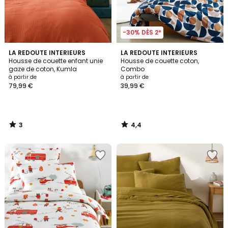
-30% DÈS 2*
3
4,4
LA REDOUTE INTERIEURS
LA REDOUTE INTERIEURS
/
/ 5
Housse de couette enfant unie
Housse de couette coton,
5
gaze de coton, Kumla
Combo
à partir de
à partir de
79,99 €
39,99 €
3
4,4
/
/
5
5