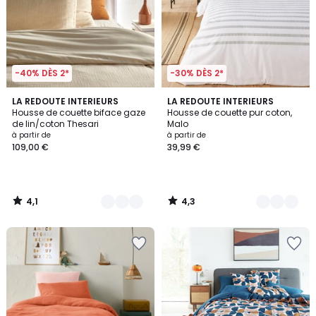
-40% DÈS 2*
-30% DÈS 2*
4,1
4,3
2
LA REDOUTE INTERIEURS
3
LA REDOUTE INTERIEURS
/ 5
/ 5
Housse de couette biface gaze
Housse de couette pur coton,
Couleurs
Couleurs
de lin/coton Thesari
Malo
à partir de
à partir de
109,00 €
39,99 €
4,1
4,3
/
/
5
5