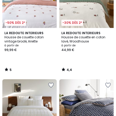
-50% DÈS 2*
-30% DÈS 2*
5
4,4
LA REDOUTE INTERIEURS
LA REDOUTE INTERIEURS
/
/ 5
Housse de couette coton
Housse de couette en coton
5
vintage brodé, Ariette
lavé, Woodhouse
à partir de
à partir de
99,99 €
44,99 €
5
4,4
/
/
5
5