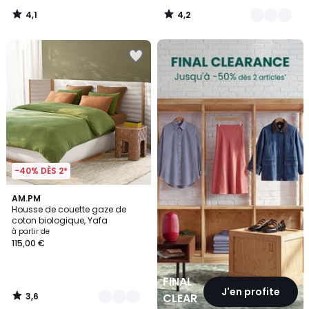
4,1
4,2
/
/
5
5
FINAL
CLEARANCE
-40% DÈS 2*
3,6
20
AM.PM
/ 5
Housse de couette gaze de
Couleurs
coton biologique, Yafa
à partir de
115,00 €
FINAL
J'en profite
3,6
CLEARANCE
/