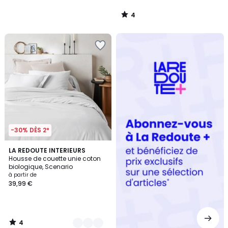
4
/
5
Redoute
+
-30% DÈS 2*
4
9
LA REDOUTE INTERIEURS
/
Housse de couette unie coton
Couleurs
5
biologique, Scenario
à partir de
39,99 €
4
/