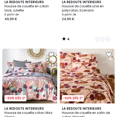
4
LA REDOUTE INTERIEURS
15
LA REDOUTE INTERIEURS
/
Housse de couette en coton
Housse de couette unie en
Couleurs
5
lavé, Juliette
polycoton, Scenario
à partir de
à partir de
49,99 €
24,99 €
4
/
5
-30% DÈS 2*
-50% DÈS 2*
4,4
4,2
LA REDOUTE INTERIEURS
LA REDOUTE INTERIEURS
/ 5
/ 5
Housse de couette coton, Miss
Housse de couette en satin de
China
coton, Menaiki