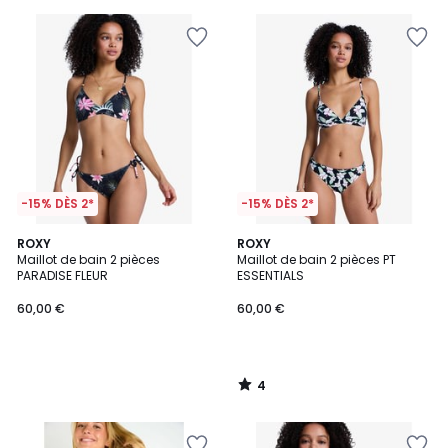
-15% DÈS 2*
-15% DÈS 2*
4
ROXY
ROXY
/
Maillot de bain 2 pièces
Maillot de bain 2 pièces PT
5
PARADISE FLEUR
ESSENTIALS
60,00 €
60,00 €
4
/
5