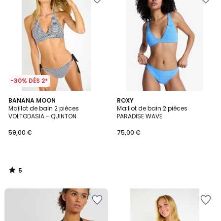
-30% DÈS 2*
5
BANANA MOON
ROXY
/
Maillot de bain 2 pièces
Maillot de bain 2 pièces
5
VOLTODASIA - QUINTON
PARADISE WAVE
59,00 €
75,00 €
5
/
5