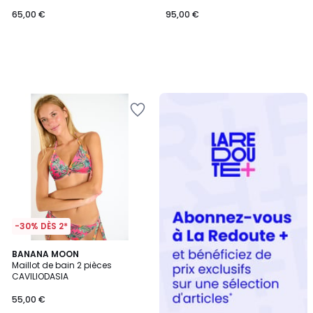
65,00 €
95,00 €
Redoute
+
-30% DÈS 2*
BANANA MOON
Maillot de bain 2 pièces
CAVILIODASIA
55,00 €