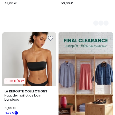
48,00 €
59,00 €
FINAL
CLEARANCE
-10% DÈS 2*
4,2
LA REDOUTE COLLECTIONS
/ 5
Haut de maillot de bain
bandeau
19,99 €
16,99 €