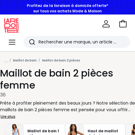
Profitez de la livraison à domicile offerte*
sur tous vos achats Mode & Maison
Aller
au
La
panie
Redoute
Menu
Rechercher
Les
...
derniers
Maillot de bain
Maillot de bain 2 pièces
Maillot de bain 2 pièces
articles
consultés
femme
36
Prête à profiter pleinement des beaux jours ? Notre sélection de
maillots de bain 2 pièces femme est pensée pour vous offrir
confort et liberté en toutes circonstances. Que vous aimiez
Lire plus
lézarder au soleil ou nager sans contrainte, chaque maillot
s’adapte à votre style de vie et à votre rythme. Nous vous
Maillot de bain 1
Haut de maillot