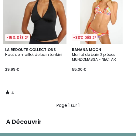
-15% DÈS 2*
-30% DÈS 2*
4
LA REDOUTE COLLECTIONS
BANANA MOON
/
Haut de maillot de bain tankini
Maillot de bain 2 pièces
5
MUNDOMASSA - NECTAR
29,99 €
55,00 €
4
/
5
Page 1 sur 1
A Découvrir