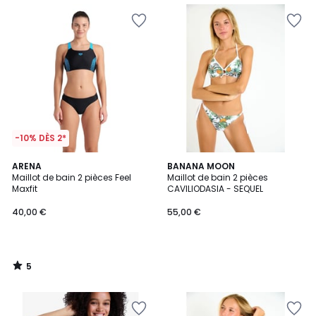
-10% DÈS 2*
5
ARENA
BANANA MOON
/
Maillot de bain 2 pièces Feel
Maillot de bain 2 pièces
5
Maxfit
CAVILIODASIA - SEQUEL
40,00 €
55,00 €
5
/
5