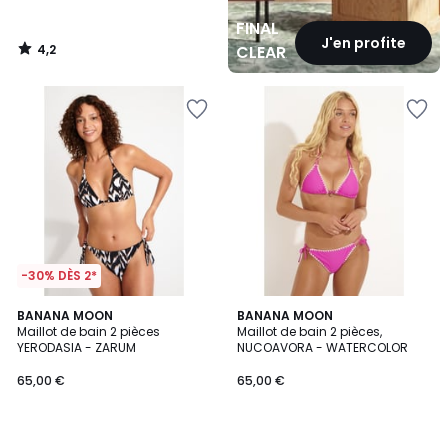
FINAL
J'en profite
4,2
CLEARANCE
/
5
-30% DÈS 2*
BANANA MOON
3
BANANA MOON
Maillot de bain 2 pièces
Maillot de bain 2 pièces,
Couleurs
YERODASIA - ZARUM
NUCOAVORA - WATERCOLOR
65,00 €
65,00 €