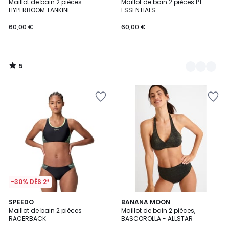
/
Maillot de bain 2 pièces
Maillot de bain 2 pièces PT
Couleurs
5
HYPERBOOM TANKINI
ESSENTIALS
60,00
60,00 €
60,00 €
€.
5
/
5
-30% DÈS 2*
SPEEDO
2
BANANA MOON
Maillot de bain 2 pièces
Maillot de bain 2 pièces,
Couleurs
RACERBACK
BASCOROLLA - ALLSTAR