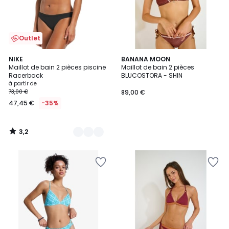
Outlet
3,2
2
NIKE
BANANA MOON
/ 5
Maillot de bain 2 pièces piscine
Maillot de bain 2 pièces
Couleurs
Racerback
BLUCOSTORA - SHIN
à partir de
73,00 €
89,00 €
47,45 €
-35%
3,2
/
5