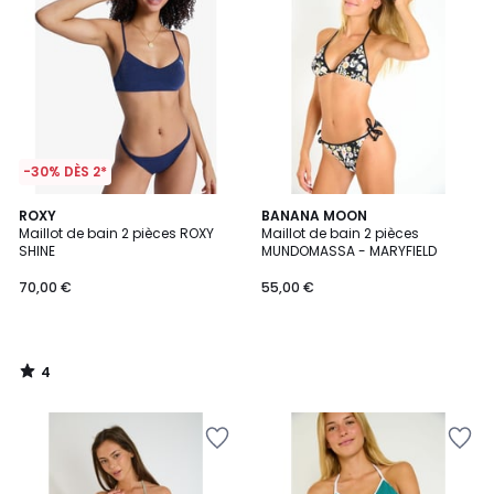
-30% DÈS 2*
4
ROXY
BANANA MOON
/
Maillot de bain 2 pièces ROXY
Maillot de bain 2 pièces
5
SHINE
MUNDOMASSA - MARYFIELD
70,00 €
55,00 €
4
/
5