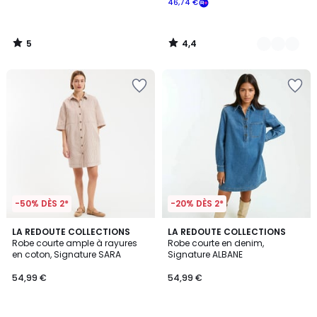
46,74 €
5
4,4
/
/
5
5
-50% DÈS 2*
-20% DÈS 2*
3
4,6
LA REDOUTE COLLECTIONS
2
LA REDOUTE COLLECTIONS
/
/ 5
Robe courte ample à rayures
Robe courte en denim,
Couleurs
5
en coton, Signature SARA
Signature ALBANE
54,99 €
54,99 €