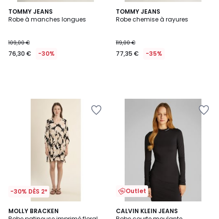
TOMMY JEANS
TOMMY JEANS
Robe à manches longues
Robe chemise à rayures
109,00 €
119,00 €
76,30 €
-30%
77,35 €
-35%
Outlet
-30% DÈS 2*
MOLLY BRACKEN
CALVIN KLEIN JEANS
Robe patineuse imprimé floral,
Robe courte moulante