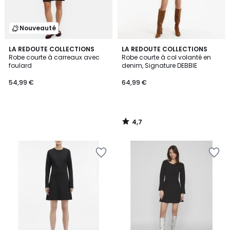
Nouveauté
4,7
LA REDOUTE COLLECTIONS
LA REDOUTE COLLECTIONS
/ 5
Robe courte à carreaux avec
Robe courte à col volanté en
foulard
denim, Signature DEBBIE
54,99 €
64,99 €
4,7
/
5