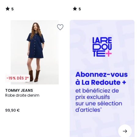
5
5
/
/
5
5
Redoute
+
-15% DÈS 2*
TOMMY JEANS
Robe droite denim
99,90 €