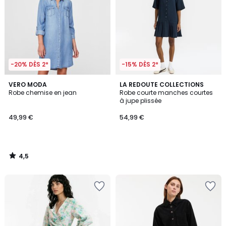
-20% DÈS 2*
-15% DÈS 2*
4,5
VERO MODA
LA REDOUTE COLLECTIONS
/ 5
Robe chemise en jean
Robe courte manches courtes
à jupe plissée
49,99 €
54,99 €
4,5
/
5