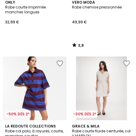
3,9
ONLY
VERO MODA
/ 5
Robe courte imprimée
Robe chemise pressionnée
manches longues
32,99 €
49,99 €
3,9
/
5
-50% DÈS 2*
-30% DÈS 2*
4,3
3
LA REDOUTE COLLECTIONS
2
GRACE & MILA
/ 5
/
Robe col polo, à rayures, courte,
Robe courte fluide ceinturée, col
Couleurs
5
manches courtes
V MARILOU