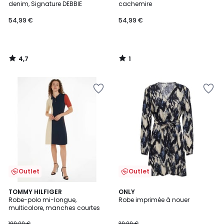
5
denim, Signature DEBBIE
cachemire
54,99 €
54,99 €
4,7
1
/
/
5
5
Outlet
Outlet
2
3,5
TOMMY HILFIGER
ONLY
/
/ 5
Robe-polo mi-longue,
Robe imprimée à nouer
5
multicolore, manches courtes
199,00 €
39,99 €