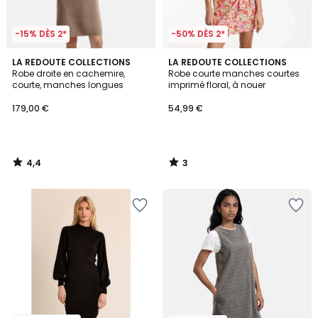
-15% DÈS 2*
-50% DÈS 2*
4,4
3
LA REDOUTE COLLECTIONS
LA REDOUTE COLLECTIONS
/ 5
/
Robe droite en cachemire,
Robe courte manches courtes
5
courte, manches longues
imprimé floral, à nouer
179,00 €
54,99 €
4,4
3
/
/
5
5