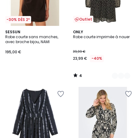
Outlet
-30% DÈS 2*
4
SESSUN
2
ONLY
/
Robe courte sans manches,
Robe courte imprimée à nouer
Couleurs
5
avec broche bijou, NAMI
195,00 €
39,99 €
23,99 €
-40%
4
/
5