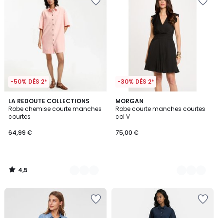
-50% DÈS 2*
-30% DÈS 2*
4,5
2
LA REDOUTE COLLECTIONS
2
MORGAN
/ 5
Robe chemise courte manches
Robe courte manches courtes
Couleurs
Couleurs
courtes
col V
64,99 €
75,00 €
4,5
/
5