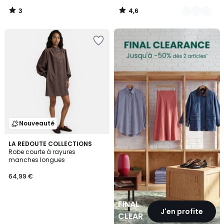
3
4,6
/
/
5
5
FINAL
CLEARANCE
Nouveauté
LA REDOUTE COLLECTIONS
Robe courte à rayures
manches longues
64,99 €
FINAL
J'en profite
CLEARANCE