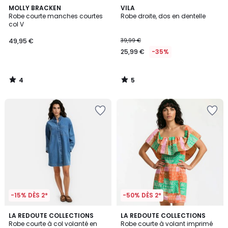
4
5
MOLLY BRACKEN
VILA
/
/
Robe courte manches courtes
Robe droite, dos en dentelle
5
5
col V
49,95 €
39,99 €
25,99 €
-35%
4
5
/
/
5
5
-15% DÈS 2*
-50% DÈS 2*
4,7
1
LA REDOUTE COLLECTIONS
LA REDOUTE COLLECTIONS
/ 5
/
Robe courte à col volanté en
Robe courte à volant imprimé