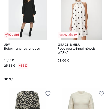
Outlet
-30% DÈS 2*
3,5
JDY
GRACE & MILA
/ 5
Robe manches longues
Robe courte imprimé pois
WARNA
39,99 €
79,00 €
25,99 €
-35%
3,5
/
5