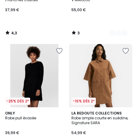
37,99 €
55,00 €
4,3
3
/
/
5
5
-25% DÈS 2*
-15% DÈS 2*
4,4
ONLY
LA REDOUTE COLLECTIONS
/ 5
Robe pull évasée
Robe ample courte en suédine,
Signature SARA
39,99 €
54,99 €