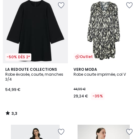
Outlet
-50% DÈS 2*
3,3
LA REDOUTE COLLECTIONS
VERO MODA
/ 5
Robe évasée, courte, manches
Robe courte imprimée, col V
3/4
54,99 €
44,99 €
29,24 €
-35%
3,3
/
5