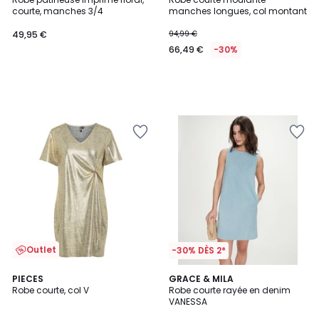
courte, manches 3/4
manches longues, col montant
49,95 €
94,99 €
66,49 €
-30%
Outlet
-30% DÈS 2*
3
PIECES
GRACE & MILA
/
Robe courte, col V
Robe courte rayée en denim
5
VANESSA