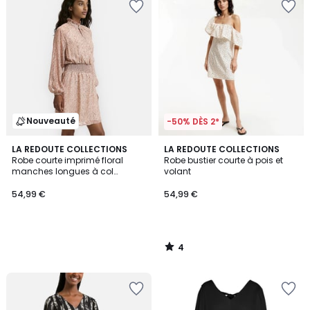
Nouveauté
-50% DÈS 2*
4
LA REDOUTE COLLECTIONS
LA REDOUTE COLLECTIONS
/
Robe courte imprimé floral
Robe bustier courte à pois et
5
manches longues à col
volant
victorien
54,99 €
54,99 €
4
/
5