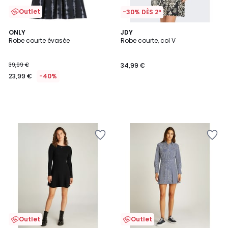
Outlet
-30% DÈS 2*
ONLY
JDY
Robe courte évasée
Robe courte, col V
39,99 €
34,99 €
23,99 €
-40%
Outlet
Outlet