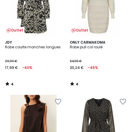
Outlet
Outlet
4
4
JDY
ONLY CARMAKOMA
/
/
Robe courte manches longues
Robe pull col roulé
5
5
29,99 €
54,99 €
17,99 €
-40%
30,24 €
-45%
4
4
/
/
5
5