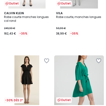
Outlet
Outlet
CALVIN KLEIN
VILA
Robe courte manches longues
Robe courte, manches longues
col rond
249,90 €
59,99 €
162,43 €
-35%
38,99 €
-35%
Outlet
-30% DÈS 2*