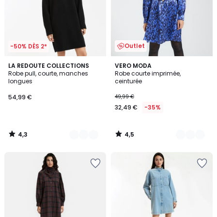
Outlet
-50% DÈS 2*
4,3
4,5
2
LA REDOUTE COLLECTIONS
2
VERO MODA
/ 5
/ 5
Robe pull, courte, manches
Robe courte imprimée,
Couleurs
Couleurs
longues
ceinturée
54,99 €
49,99 €
32,49 €
-35%
4,3
4,5
/
/
5
5