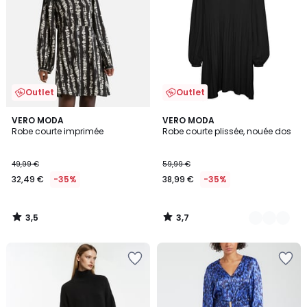
Outlet
Outlet
3,5
3,7
VERO MODA
2
VERO MODA
/ 5
/ 5
Robe courte imprimée
Robe courte plissée, nouée dos
Couleurs
49,99 €
59,99 €
32,49 €
-35%
38,99 €
-35%
3,5
3,7
/
/
5
5