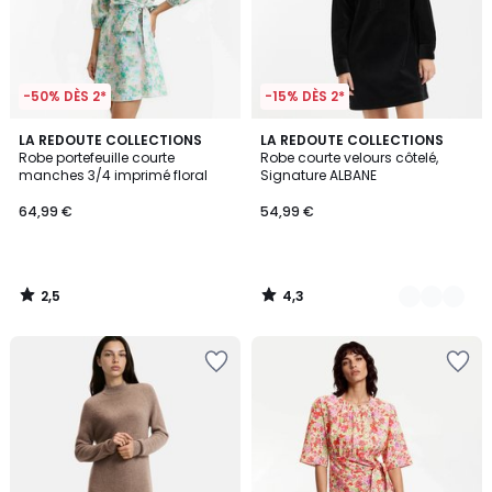
-50% DÈS 2*
-15% DÈS 2*
2,5
4,3
LA REDOUTE COLLECTIONS
2
LA REDOUTE COLLECTIONS
/ 5
/ 5
Robe portefeuille courte
Robe courte velours côtelé,
Couleurs
manches 3/4 imprimé floral
Signature ALBANE
64,99 €
54,99 €
2,5
4,3
/
/
5
5