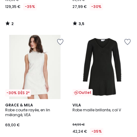
129,35 €
-35%
27,99 €
-30%
2
3,5
/
/
5
5
Outlet
-30% DÈS 2*
GRACE & MILA
VILA
Robe courte rayée, en lin
Robe maille brillante, col V
mélangé, VEA
69,00 €
64,99 €
42,24 €
-35%