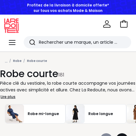
BONS PLANS | Jusqu'à -50% dès 2 articles*
Aller
au
La
panie
Redoute
Menu
Rechercher
Les
...
derniers
Robe
Robe courte
Robe courte
articles
181
consultés
Pièce clé du vestiaire, la robe courte accompagne vos journées
actives avec simplicité et allure. Chez La Redoute, nous avons
pensé une sélection qui facilite vos choix, que vous cherchiez
Lire plus
une tenue prête en quelques minutes ou une option plus
affirmée pour marquer le coup. Chaque robe est conçue pour
Robe mi-longue
Robe longue
s’adapter à votre rythme, avec des coupes lisibles et des
finitions soignées. Vous appréciez les détails qui comptent : un
col bien dessiné, des manches qui structurent la silhouette, une