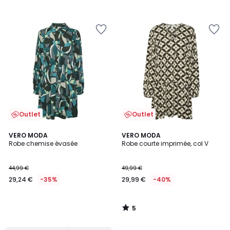
Outlet
Outlet
5
VERO MODA
VERO MODA
/
Robe chemise évasée
Robe courte imprimée, col V
5
44,99 €
49,99 €
29,24 €
-35%
29,99 €
-40%
5
/
5