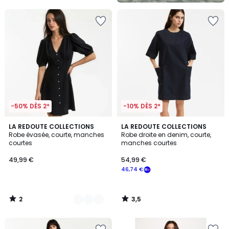
-50% DÈS 2*
-10% DÈS 2*
2
3,5
2
LA REDOUTE COLLECTIONS
LA REDOUTE COLLECTIONS
/
/ 5
Robe évasée, courte, manches
Robe droite en denim, courte,
Couleurs
5
courtes
manches courtes
49,99 €
54,99 €
46,74 €
2
3,5
/
/
5
5