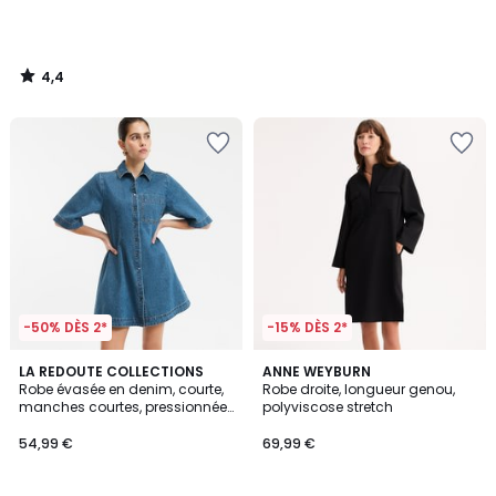
4,4
/
5
-50% DÈS 2*
-15% DÈS 2*
5
5
LA REDOUTE COLLECTIONS
ANNE WEYBURN
/
/
Robe évasée en denim, courte,
Robe droite, longueur genou,
5
5
manches courtes, pressionnée
polyviscose stretch
devant
54,99 €
69,99 €