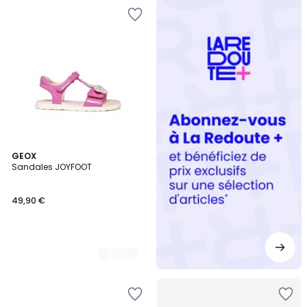
Redoute
+
2
GEOX
Sandales JOYFOOT
Couleurs
49,90 €