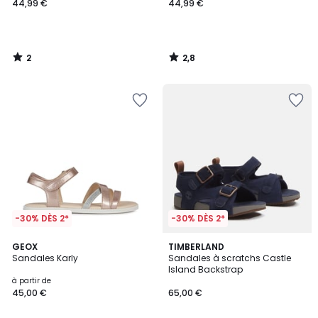
44,99 €
44,99 €
2
2,8
/
/
5
5
-30% DÈS 2*
-30% DÈS 2*
5
GEOX
2
TIMBERLAND
/
Sandales Karly
Sandales à scratchs Castle
Couleurs
5
Island Backstrap
à partir de
45,00 €
65,00 €