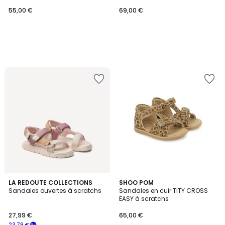
55,00 €
69,00 €
5
LA REDOUTE COLLECTIONS
SHOO POM
/
Sandales ouvertes à scratchs
Sandales en cuir TITY CROSS
5
EASY à scratchs
27,99 €
65,00 €
23,79 €