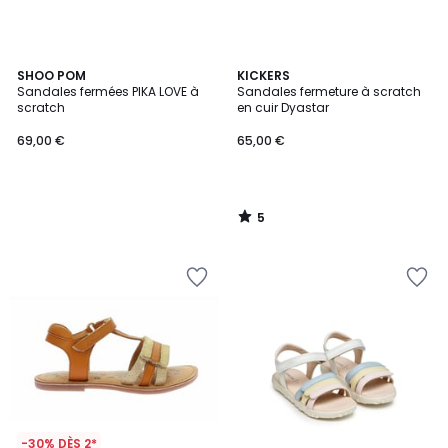
5
SHOO POM
KICKERS
/
Sandales fermées PIKA LOVE à
Sandales fermeture à scratch
5
scratch
en cuir Dyastar
69,00 €
65,00 €
5
/
5
-30% DÈS 2*