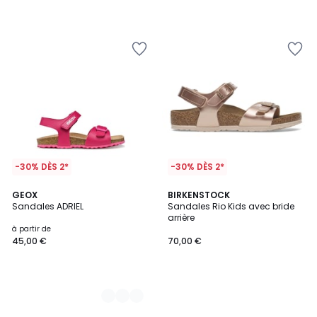
-30% DÈS 2*
-30% DÈS 2*
2
GEOX
BIRKENSTOCK
Sandales ADRIEL
Sandales Rio Kids avec bride
Couleurs
arrière
à partir de
45,00 €
70,00 €