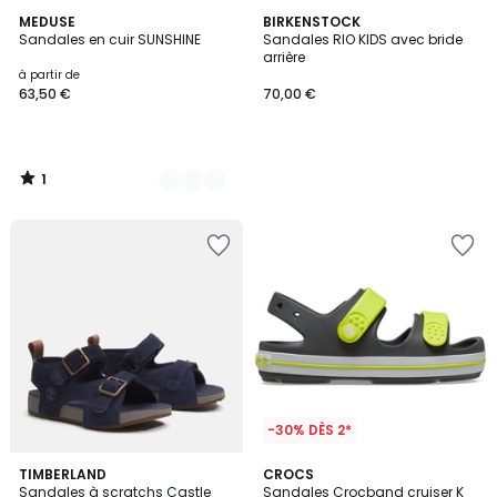
1
3
MEDUSE
BIRKENSTOCK
/
Sandales en cuir SUNSHINE
Sandales RIO KIDS avec bride
Couleurs
5
arrière
à partir de
63,50 €
70,00 €
1
/
5
-30% DÈS 2*
4
2
TIMBERLAND
CROCS
/
Sandales à scratchs Castle
Sandales Crocband cruiser K