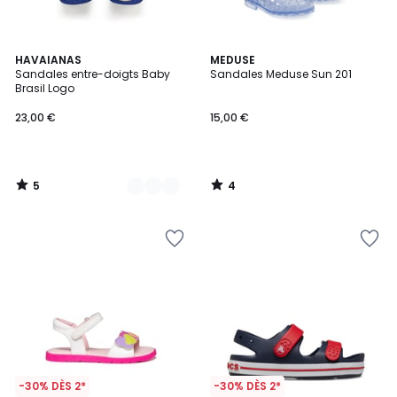
5
4
2
HAVAIANAS
MEDUSE
/
/
Sandales entre-doigts Baby
Sandales Meduse Sun 201
Couleurs
5
5
Brasil Logo
23,00 €
15,00 €
5
4
/
/
5
5
-30% DÈS 2*
-30% DÈS 2*