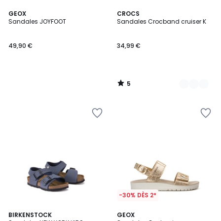
5
GEOX
2
CROCS
/
Sandales JOYFOOT
Sandales Crocband cruiser K
Couleurs
5
49,90 €
34,99 €
5
/
5
-30% DÈS 2*
4,6
5
BIRKENSTOCK
2
GEOX