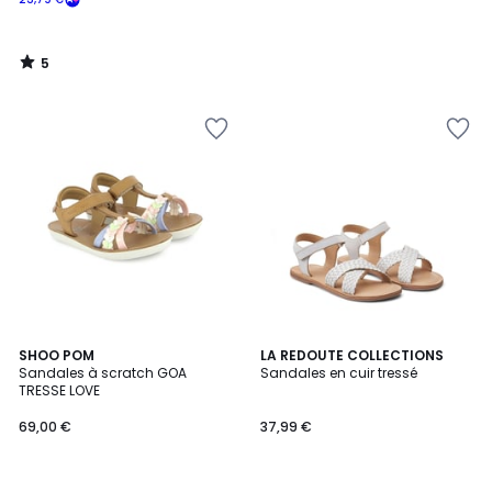
5
/
5
1
SHOO POM
LA REDOUTE COLLECTIONS
/
Sandales à scratch GOA
Sandales en cuir tressé
5
TRESSE LOVE
69,00 €
37,99 €