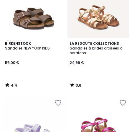
4,4
3,6
BIRKENSTOCK
LA REDOUTE COLLECTIONS
/ 5
/ 5
Sandales NEW YORK KIDS
Sandales à brides croisées à
scratchs
55,00 €
24,99 €
4,4
3,6
/
/
5
5