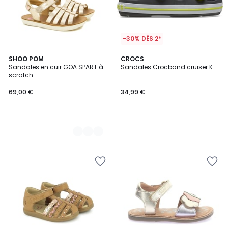
-30% DÈS 2*
2
SHOO POM
CROCS
Sandales en cuir GOA SPART à
Sandales Crocband cruiser K
Couleurs
scratch
69,00 €
34,99 €