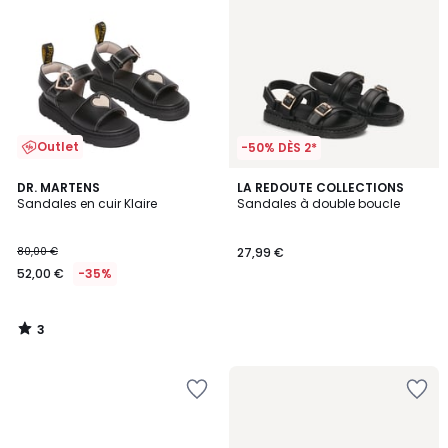
Outlet
-50% DÈS 2*
3
DR. MARTENS
LA REDOUTE COLLECTIONS
/
Sandales en cuir Klaire
Sandales à double boucle
5
80,00 €
27,99 €
52,00 €
-35%
3
/
5