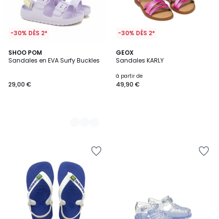
-30% DÈS 2*
-30% DÈS 2*
2
SHOO POM
GEOX
Sandales en EVA Surfy Buckles
Sandales KARLY
Couleurs
à partir de
29,00 €
49,90 €