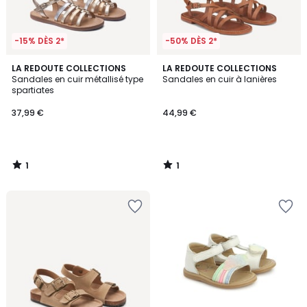
-15% DÈS 2*
-50% DÈS 2*
1
1
LA REDOUTE COLLECTIONS
LA REDOUTE COLLECTIONS
/
/
Sandales en cuir métallisé type
Sandales en cuir à lanières
5
5
spartiates
37,99 €
44,99 €
1
1
/
/
5
5