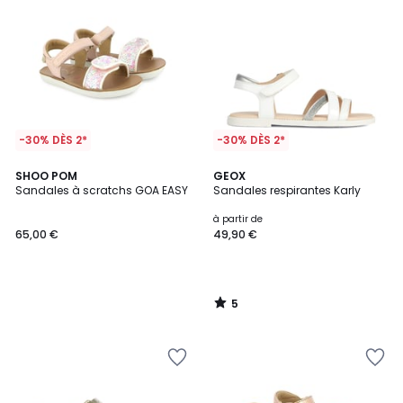
-30% DÈS 2*
-30% DÈS 2*
5
SHOO POM
GEOX
/
Sandales à scratchs GOA EASY
Sandales respirantes Karly
5
à partir de
65,00 €
49,90 €
5
/
5