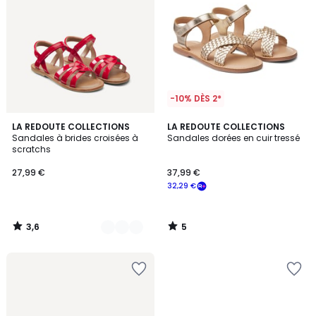
-10% DÈS 2*
3,6
5
2
LA REDOUTE COLLECTIONS
LA REDOUTE COLLECTIONS
/ 5
/
Sandales à brides croisées à
Sandales dorées en cuir tressé
Couleurs
5
scratchs
27,99 €
37,99 €
32,29 €
3,6
5
/
/
5
5