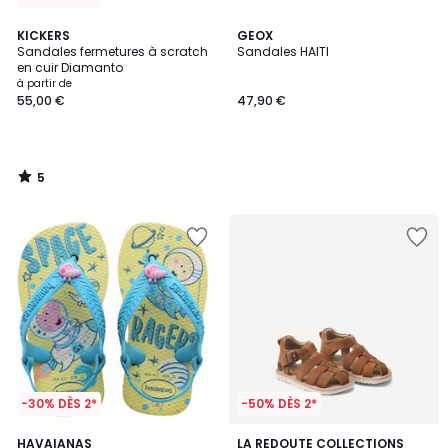
5
KICKERS
GEOX
/
Sandales fermetures à scratch
Sandales HAITI
5
en cuir Diamanto
à partir de
55,00 €
47,90 €
5
/
5
-30% DÈS 2*
-50% DÈS 2*
3,5
HAVAIANAS
LA REDOUTE COLLECTIONS