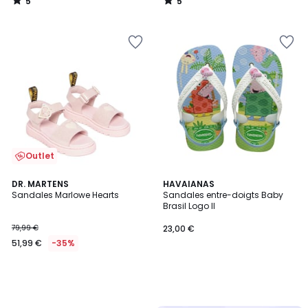
5
5
/
/
5
5
Outlet
DR. MARTENS
HAVAIANAS
Sandales Marlowe Hearts
Sandales entre-doigts Baby
Brasil Logo II
79,99 €
23,00 €
51,99 €
-35%