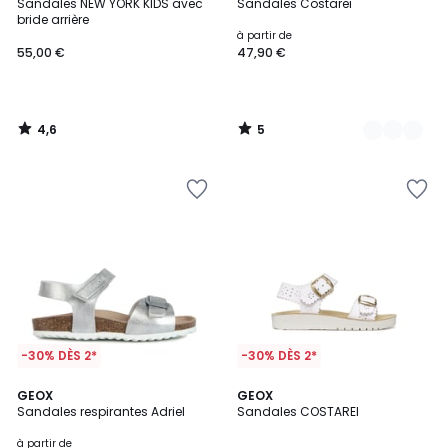
/ 5
/
Sandales NEW YORK KIDS avec
Sandales Costarei
Couleurs
5
bride arrière
à partir de
55,00 €
47,90 €
4,6
5
/
/
5
5
-30% DÈS 2*
-30% DÈS 2*
4,8
2
GEOX
GEOX
/ 5
Sandales respirantes Adriel
Sandales COSTAREI
Couleurs
à partir de