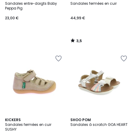
/ 5
Sandales entre-doigts Baby
Sandales fermées en cuir
Peppa Pig
23,00 €
44,99 €
3,5
/
5
KICKERS
SHOO POM
Sandales fermées en cuir
Sandales à scratch GOA HEART
SUSHY