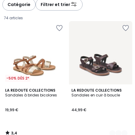
à
à
Catégorie
Filtrer et trier
gauche
droite
74 articles
-50% DÈS 2*
3,4
LA REDOUTE COLLECTIONS
2
LA REDOUTE COLLECTIONS
/ 5
Sandales à brides bicolores
Sandales en cuir à boucle
Couleurs
19,99
19,99 €
44,99 €
€.
3,4