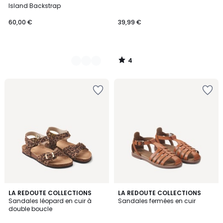
Couleurs
5
Island Backstrap
60,00 €
39,99 €
4
/
5
2
2,8
LA REDOUTE COLLECTIONS
LA REDOUTE COLLECTIONS
/
/ 5
Sandales léopard en cuir à
Sandales fermées en cuir
5
double boucle