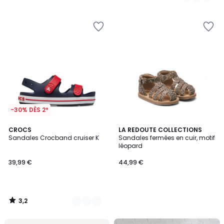
/
5
-30% DÈS 2*
3,2
2
CROCS
LA REDOUTE COLLECTIONS
/ 5
Sandales Crocband cruiser K
Sandales fermées en cuir, motif
Couleurs
léopard
39,99 €
44,99 €
3,2
/
5
FINAL