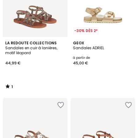
-30% DÈS 2*
1
LA REDOUTE COLLECTIONS
GEOX
/
Sandales en cuir à lanières,
Sandales ADRIEL
5
motif léopard
à partir de
44,99 €
45,00 €
1
/
5