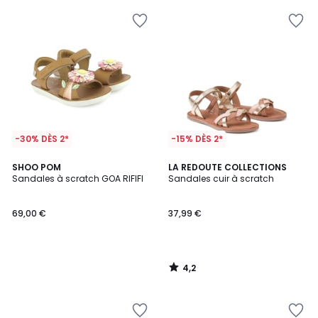
-30% DÈS 2*
-15% DÈS 2*
4,2
SHOO POM
LA REDOUTE COLLECTIONS
/ 5
Sandales à scratch GOA RIFIFI
Sandales cuir à scratch
69,00 €
37,99 €
4,2
/
5