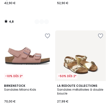
42,90 €
52,90 €
4,8
/
5
-10% DÈS 2*
-50% DÈS 2*
5
BIRKENSTOCK
LA REDOUTE COLLECTIONS
/
Sandales Milano Kids
Sandales métallisées à double
5
boucle
70,00 €
27,99 €