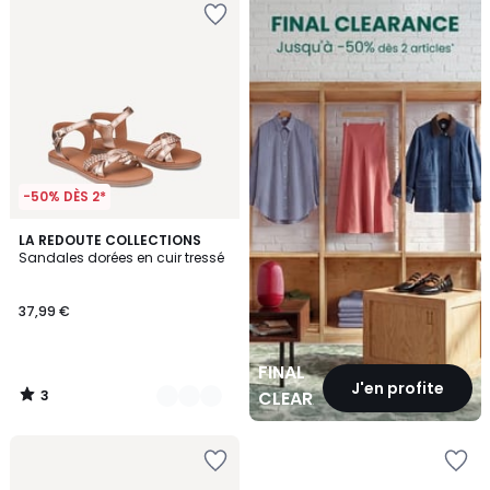
CLEARANCE
-50% DÈS 2*
3
2
LA REDOUTE COLLECTIONS
/
Sandales dorées en cuir tressé
Couleurs
5
37,99 €
FINAL
J'en profite
3
CLEARANCE
/
5