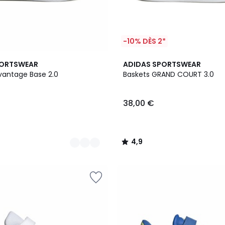
-10% DÈS 2*
4,9
PORTSWEAR
ADIDAS SPORTSWEAR
/ 5
vantage Base 2.0
Baskets GRAND COURT 3.0
38,00 €
4,9
/
5