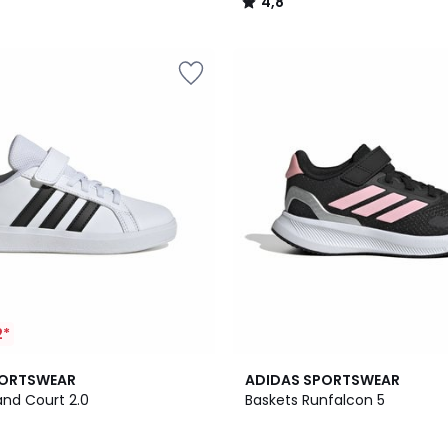
4,8
/
5
2*
4
4,8
PORTSWEAR
ADIDAS SPORTSWEAR
Couleurs
/ 5
and Court 2.0
Baskets Runfalcon 5