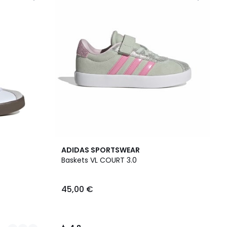
4,8
ADIDAS SPORTSWEAR
/ 5
Baskets VL COURT 3.0
45,00 €