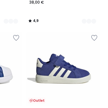
38,00 €
4,9
/
5
Outlet