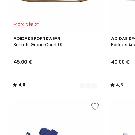
-10% DÈS 2*
4
4,8
3
4,8
ADIDAS SPORTSWEAR
ADIDAS S
Couleurs
/ 5
Couleurs
/ 5
Baskets Grand Court 00s
Baskets Ad
45,00 €
40,00 €
4,8
4,8
/
/
5
5