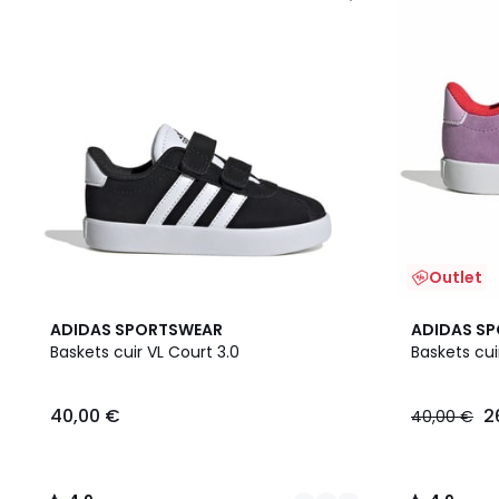
Outlet
3
4,9
4,9
ADIDAS SPORTSWEAR
ADIDAS S
Couleurs
/ 5
/ 5
Baskets cuir VL Court 3.0
Baskets cui
40,00 €
2
40,00 €