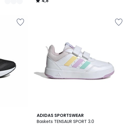
4,8
/
5
2
4,9
ADIDAS SPORTSWEAR
Couleurs
/ 5
Baskets TENSAUR SPORT 3.0