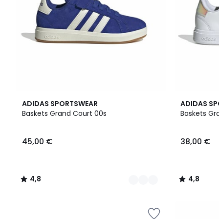
3
4,8
4,8
ADIDAS SPORTSWEAR
ADIDAS S
Couleurs
/ 5
/ 5
Baskets Grand Court 00s
Baskets Gr
45,00 €
38,00 €
4,8
4,8
/
/
5
5