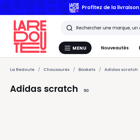
Profitez de la livraiso
Rechercher
Les
Nouveautés
MENU
Menu
derniers
La
Redoute
articles
La Redoute
Chaussures
Baskets
Adidas scratch
consultés
Adidas scratch
90