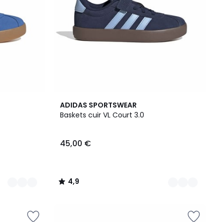
3
4,9
ADIDAS SPORTSWEAR
Couleurs
/ 5
Baskets cuir VL Court 3.0
45,00 €
4,9
/
5