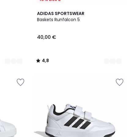
3
4,8
ADIDAS SPORTSWEAR
Couleurs
/ 5
Baskets Runfalcon 5
40,00 €
4,8
/
5