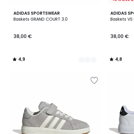
3
4,9
2
4,8
ADIDAS SPORTSWEAR
ADIDAS S
Couleurs
/ 5
Couleurs
/ 5
Baskets GRAND COURT 3.0
Baskets VS
38,00
38,00 €
38,00 €
€.
4,9
4,8
/
/
5
5