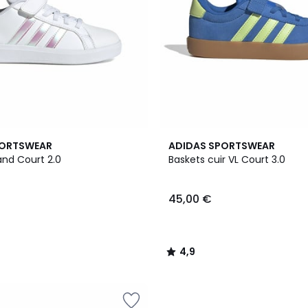
4
4,9
PORTSWEAR
ADIDAS SPORTSWEAR
Couleurs
/ 5
and Court 2.0
Baskets cuir VL Court 3.0
45,00 €
4,9
/
5