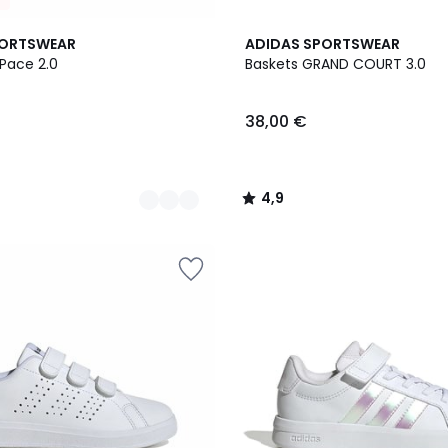
3
4,9
PORTSWEAR
ADIDAS SPORTSWEAR
Couleurs
/ 5
 Pace 2.0
Baskets GRAND COURT 3.0
38,00 €
4,9
/
5