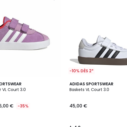
-10% DÈS 2*
3
4,8
PORTSWEAR
ADIDAS SPORTSWEAR
Couleurs
/ 5
r VL Court 3.0
Baskets VL Court 3.0
6,00 €
45,00 €
-35%