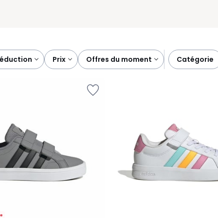
réduction
prix
offres du moment
catégorie
*