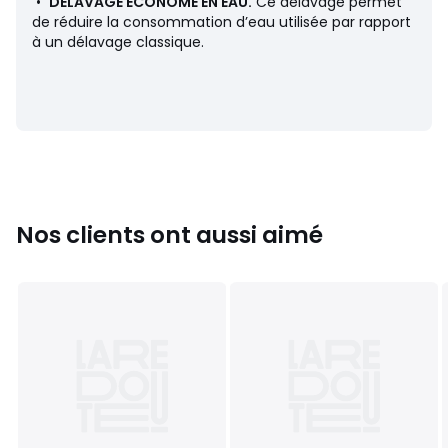
•
DÉLAVAGE ÉCONOME EN EAU.
Ce délavage permet
Couleurs
Bleu Denim
de réduire la consommation d’eau utilisée par rapport
Tailles
2/3 ans - 86/94 cm, 4 ans - 102 cm, 5 ans - 108
à un délavage classique.
cm, 6 ans - 114 cm, 7 ans - 120 cm, 8 ans - 126 cm, 9 ans -
132 cm, 10 ans - 138 cm, 12 ans - 150 cm
Nos clients ont aussi aimé