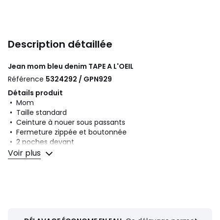
Description détaillée
Jean mom bleu denim
TAPE A L'OEIL
Référence
5324292 / GPN929
Détails produit
• Mom
• Taille standard
• Ceinture à nouer sous passants
• Fermeture zippée et boutonnée
• 2 poches devant
• 2 poches au dos
Voir plus
Composition et Entretien
• 99% coton, 1% élasthanne
• Pour l'entretien, merci de vous référer aux indications
figurant sur l'étiquette du produit