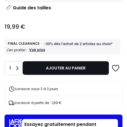
Guide des tailles
19,99
19,99 €
€.
FINAL CLEARANCE :
-30% dès l’achat de 2 articles au choix*
FINAL
Voir plus
J'en profite !
CLEARANCE
:
-30%
Quantité
1
AJOUTER AU PANIER
dès
l’achat
de
2
articles
Livraison sous 2 à 3 jours
au
choix*
J'en
Livraison à partir de :
1,99 €
profite
!
Essayez gratuitement pendant