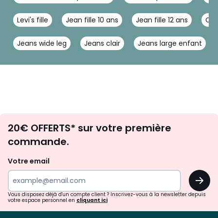
Levi's fille
Jean fille 10 ans
Jean fille 12 ans
Car
Jeans wide leg
Jeans clair
Jeans large enfant
Envie
20€ OFFERTS* sur votre première
d'inspirations
commande.
et
de
Votre email
surprises?
OK
!
Vous disposez déjà d'un compte client ? Inscrivez-vous à la newsletter depuis
votre espace personnel en
cliquant ici