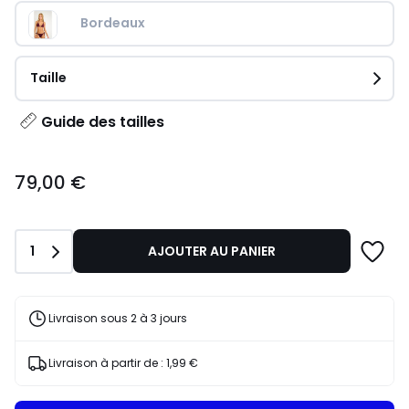
Bordeaux
Taille
Guide des tailles
79,00
79,00 €
€.
Quantité
1
AJOUTER AU PANIER
Livraison sous 2 à 3 jours
Livraison à partir de :
1,99 €