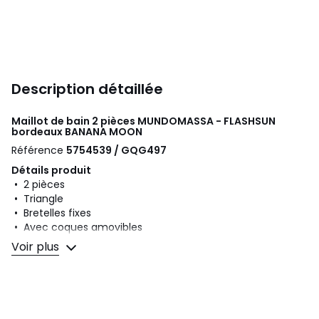
Description détaillée
Maillot de bain 2 pièces MUNDOMASSA - FLASHSUN
bordeaux
BANANA MOON
Référence
5754539 / GQG497
Détails produit
• 2 pièces
• Triangle
• Bretelles fixes
• Avec coques amovibles
• Sans armatures
Voir plus
• Slip, culotte
• Uni
Composition et Entretien
• Matière principale : 72% polyamide, 28% élasthanne