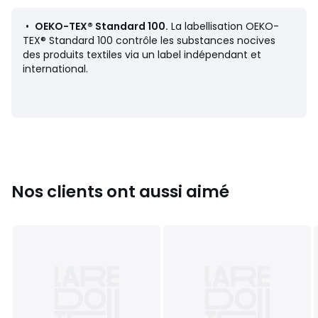
• Doublure : 83% polyamide, 17% élasthanne
• Pour l'entretien, merci de vous référer aux indications
•
OEKO-TEX® Standard 100.
La labellisation OEKO-
figurant sur l'étiquette du produit
TEX® Standard 100 contrôle les substances nocives
des produits textiles via un label indépendant et
international.
Couleurs
Bordeaux
Tailles
36 FR - 34 EU, 38 FR - 36 EU, 40 FR - 38 EU, 42 FR -
40 EU
Nos clients ont aussi aimé