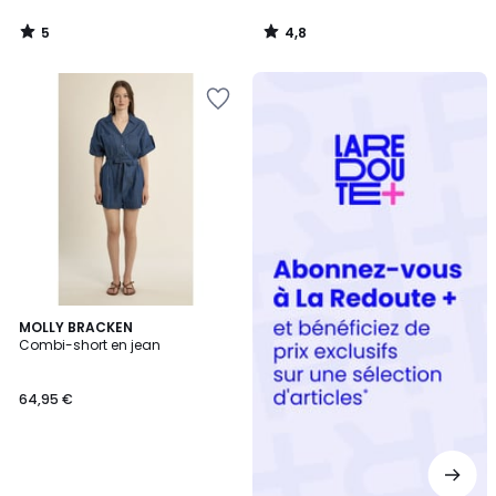
5
4,8
/
/
5
5
Redoute
+
MOLLY BRACKEN
Combi-short en jean
64,95 €