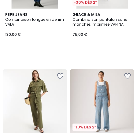
-30% DÈS 2*
PEPE JEANS
GRACE & MILA
Combinaison longue en denim
Combinaison pantalon sans
VALA
manches imprimée VANINA
130,00 €
75,00 €
-10% DÈS 2*