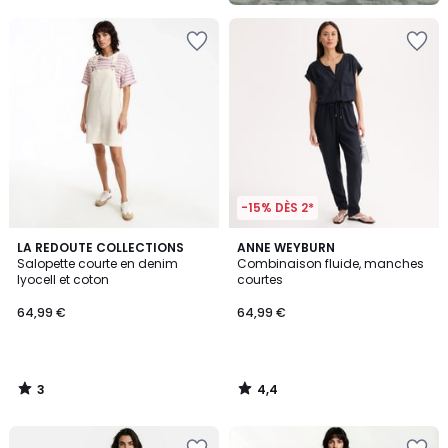
5
-15% DÈS 2*
3
4,4
LA REDOUTE COLLECTIONS
ANNE WEYBURN
/
/ 5
Salopette courte en denim
Combinaison fluide, manches
5
lyocell et coton
courtes
64,99 €
64,99 €
3
4,4
/
/
5
5