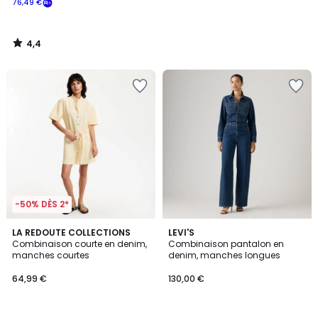
76,49 €
souscrivez
à
notre
4,4
programme
/
5
pour
payer
à
la
place
76,49
€.
-50% DÈS 2*
LA REDOUTE COLLECTIONS
LEVI'S
Combinaison courte en denim,
Combinaison pantalon en
manches courtes
denim, manches longues
64,99 €
130,00 €