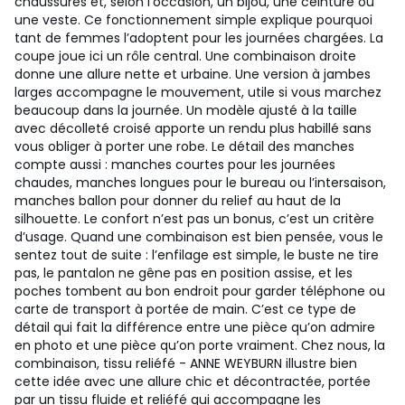
chaussures et, selon l’occasion, un bijou, une ceinture ou
une veste. Ce fonctionnement simple explique pourquoi
tant de femmes l’adoptent pour les journées chargées.
La
coupe joue ici un rôle central. Une combinaison droite
donne une allure nette et urbaine. Une version à jambes
larges accompagne le mouvement, utile si vous marchez
beaucoup dans la journée. Un modèle ajusté à la taille
avec décolleté croisé apporte un rendu plus habillé sans
vous obliger à porter une robe. Le détail des manches
compte aussi : manches courtes pour les journées
chaudes, manches longues pour le bureau ou l’intersaison,
manches ballon pour donner du relief au haut de la
silhouette.
Le confort n’est pas un bonus, c’est un critère
d’usage. Quand une combinaison est bien pensée, vous le
sentez tout de suite : l’enfilage est simple, le buste ne tire
pas, le pantalon ne gêne pas en position assise, et les
poches tombent au bon endroit pour garder téléphone ou
carte de transport à portée de main. C’est ce type de
détail qui fait la différence entre une pièce qu’on admire
en photo et une pièce qu’on porte vraiment.
Chez nous, la
combinaison, tissu reliéfé - ANNE WEYBURN illustre bien
cette idée avec une allure chic et décontractée, portée
par un tissu fluide et reliéfé qui accompagne les