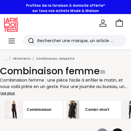
sur tous vos achats Mode & Maison
Aller
au
La
panie
Redoute
Menu
Rechercher
Les
...
derniers
Vêtements
Combinaison, salopette
Combinaison femme
articles
38
consultés
Combinaison femme : une pièce facile à enfiler le matin, et
vous voilà prête en un geste. Pour une journée au bureau, un
déjeuner en ville ou une soirée improvisée, elle simplifie l’allure
Lire plus
sans sacrifier le style. Coupe fluide pour bouger librement,
version cintrée pour marquer la taille, manches longues ou
Combinaison
Combi-short
bretelles fines selon la saison : à chacune son rythme, à
chaque envie sa silhouette. Avec des baskets, elle reste
décontractée. Avec des sandales à talon ou des derbies, elle