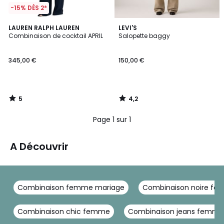
-15% DÈS 2*
5
4,2
LAUREN RALPH LAUREN
LEVI'S
/
/ 5
Combinaison de cocktail APRIL
Salopette baggy
5
345,00 €
150,00 €
5
4,2
/
/
5
5
Page 1 sur 1
A Découvrir
Combinaison femme mariage
Combinaison noire f
Combinaison chic femme
Combinaison jeans femme