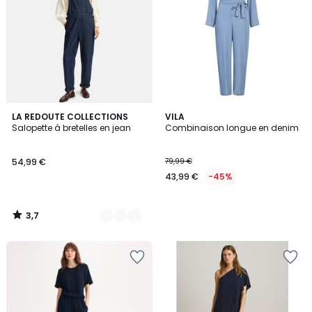
3,7
2
LA REDOUTE COLLECTIONS
VILA
/ 5
Salopette à bretelles en jean
Combinaison longue en denim
Couleurs
54,99 €
79,99 €
43,99 €
-45%
3,7
/
5