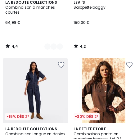
4,4
4,2
2
LA REDOUTE COLLECTIONS
LEVI'S
/ 5
/ 5
Combinaison à manches
Salopette baggy
Couleurs
courtes
64,99 €
150,00 €
4,4
4,2
/
/
5
5
-15% DÈS 2*
-30% DÈS 2*
5
LA REDOUTE COLLECTIONS
LA PETITE ETOILE
/
Combinaison longue en denim
Combinaison pantalon
5
manches longues, LAURA