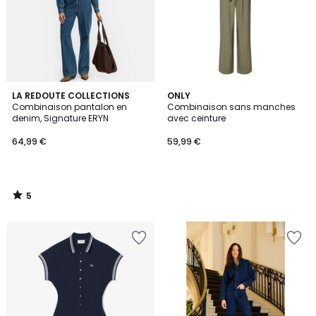
5
LA REDOUTE COLLECTIONS
ONLY
/
Combinaison pantalon en
Combinaison sans manches
5
denim, Signature ERYN
avec ceinture
64,99 €
59,99 €
5
/
5