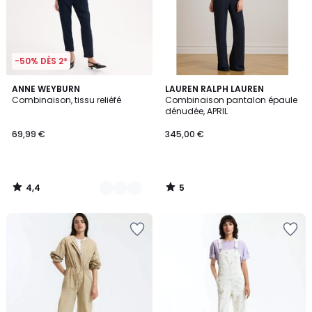
-50% DÈS 2*
4,4
5
2
ANNE WEYBURN
LAUREN RALPH LAUREN
/ 5
/
Combinaison, tissu reliéfé
Combinaison pantalon épaule
Couleurs
5
dénudée, APRIL
69,99 €
345,00 €
4,4
5
/
/
5
5