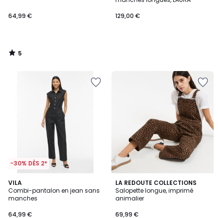
64,99 €
129,00 €
5
/
5
-30% DÈS 2*
4
VILA
LA REDOUTE COLLECTIONS
/
Combi-pantalon en jean sans
Salopette longue, imprimé
5
manches
animalier
64,99 €
69,99 €