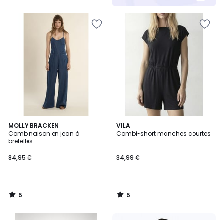
5
5
MOLLY BRACKEN
VILA
/
/
Combinaison en jean à
Combi-short manches courtes
5
5
bretelles
84,95 €
34,99 €
5
5
/
/
5
5