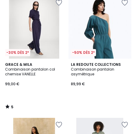
-30% DÈS 2*
-50% DÈS 2*
5
GRACE & MILA
LA REDOUTE COLLECTIONS
/
Combinaison pantalon col
Combinaison pantalon
5
chemise VANELLE
asymétrique
99,00 €
89,99 €
5
/
5