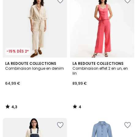
-15% DÈS 2*
4,3
4
LA REDOUTE COLLECTIONS
LA REDOUTE COLLECTIONS
/ 5
/
Combinaison longue en denim
Combinaison effet 2 en un, en
5
lin
64,99 €
89,99 €
4,3
4
/
/
5
5