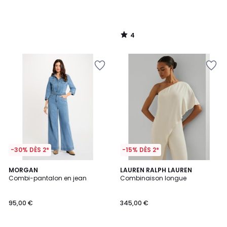
4
/
5
-30% DÈS 2*
-15% DÈS 2*
5
4,8
MORGAN
LAUREN RALPH LAUREN
/
/ 5
Combi-pantalon en jean
Combinaison longue
5
95,00 €
345,00 €