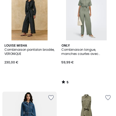
5
LOUISE MISHA
ONLY
/
Combinaison pantalon brodée,
Combinaison longue,
5
VERONIQUE
manches courtes avec
ceinture
230,00 €
59,99 €
5
/
5