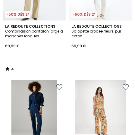
-50% DÈS 2*
-50% DÈS 2*
4
LA REDOUTE COLLECTIONS
LA REDOUTE COLLECTIONS
/
Combinaison pantalon large à
Salopette brodée fleurs, pur
5
manches longues
coton
69,99 €
69,99 €
4
/
5