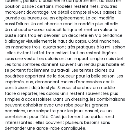
souvent, pensez à observer le comportement du tissu en
position assise : certains modèles restent nets, d’autres
marquent davantage. Ce détail compte si vous passez la
journée au bureau ou en déplacement.
Le col modifie
aussi l’allure. Un col chemise rend le modèle plus citadin.
Un col cache-cœur adoucit la ligne et met en valeur le
buste sans trop en dévoiler. Un décolleté en V a tendance
à allonger visuellement le haut du corps. Côté manches,
les manches trois-quarts sont très pratiques à la mi-saison
: elles évitent l’effet trop estival tout en restant légères
sous une veste.
Les coloris ont un impact simple mais réel.
Les tons sombres donnent souvent un rendu plus habillé et
se portent facilement au travail. Les teintes claires ou
poudrées apportent de la douceur pour la belle saison. Les
imprimés, eux, demandent moins d’accessoires car ils
construisent déjà le style. Si vous cherchez un modèle
facile à reporter, les coloris unis restent souvent les plus
simples à accessoiriser.
Dans un dressing, les combinaisons
peuvent cohabiter avec une
robe
pour les grandes
occasions, une salopette pour les jours casual, ou un
combishort pour l’été. C’est justement ce qui les rend
intéressantes : elles couvrent plusieurs besoins sans
demander une garde-robe compliquée.