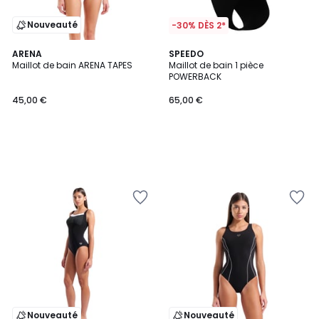
Nouveauté
-30% DÈS 2*
ARENA
SPEEDO
Maillot de bain ARENA TAPES
Maillot de bain 1 pièce
POWERBACK
45,00 €
65,00 €
Nouveauté
Nouveauté