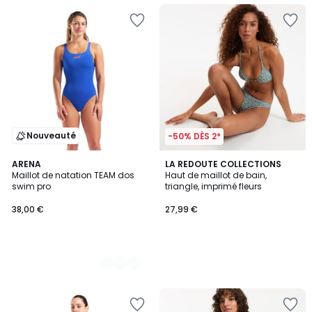
Nouveauté
-50% DÈS 2*
2
ARENA
LA REDOUTE COLLECTIONS
Maillot de natation TEAM dos
Haut de maillot de bain,
Couleurs
swim pro
triangle, imprimé fleurs
38,00 €
27,99 €