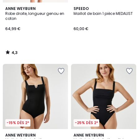
4,3
ANNE WEYBURN
SPEEDO
/ 5
Robe droite, longueur genou en
Maillot de bain 1 pièce MEDALIST
coton
64,99 €
60,00 €
4,3
/
5
-15% DÈS 2*
-25% DÈS 2*
4,5
4
ANNE WEYBURN
3
ANNE WEYBURN