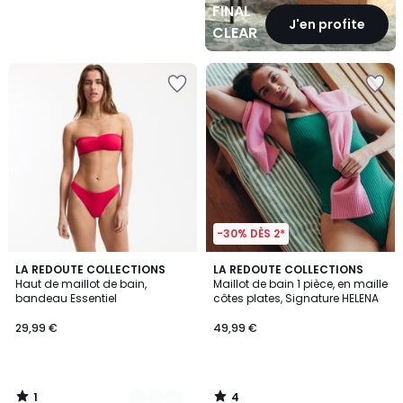
FINAL
J'en profite
CLEARANCE
-30% DÈS 2*
1
4
2
LA REDOUTE COLLECTIONS
LA REDOUTE COLLECTIONS
/
/
Haut de maillot de bain,
Maillot de bain 1 pièce, en maille
Couleurs
5
5
bandeau Essentiel
côtes plates, Signature HELENA
29,99 €
49,99 €
1
4