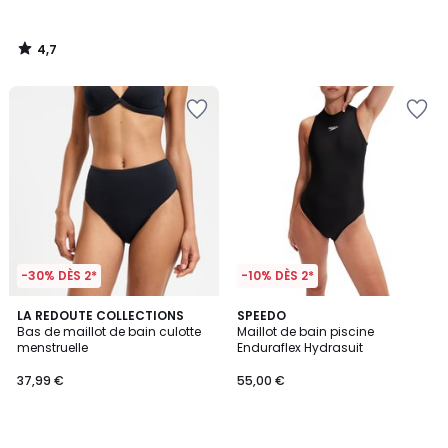
4,7
/
5
-30% DÈS 2*
-10% DÈS 2*
4
4,3
LA REDOUTE COLLECTIONS
SPEEDO
/
/ 5
Bas de maillot de bain culotte
Maillot de bain piscine
5
menstruelle
Enduraflex Hydrasuit
37,99 €
55,00 €