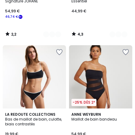
Signature JOHANE
Essentiel
54,99
54,99 €
44,99 €
€
46,74 €
souscrivez
à
notre
2,2
4,3
programme
/
/
5
5
pour
payer
à
la
place
46,74
€.
-25% DÈS 2*
4,6
2
LA REDOUTE COLLECTIONS
ANNE WEYBURN
/ 5
Bas de maillot de bain, culotte,
Maillot de bain bandeau
Couleurs
biais contrastés
19,99 €
54,99 €