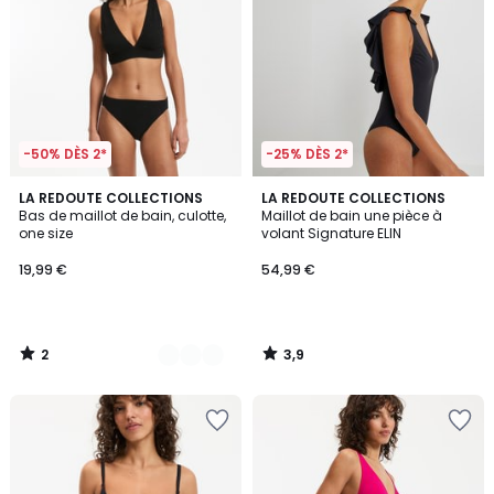
-50% DÈS 2*
-25% DÈS 2*
2
3,9
3
LA REDOUTE COLLECTIONS
LA REDOUTE COLLECTIONS
/
/ 5
Bas de maillot de bain, culotte,
Maillot de bain une pièce à
Couleurs
5
one size
volant Signature ELIN
19,99 €
54,99 €
2
3,9
/
/
5
5