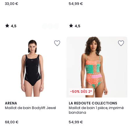
33,00 €
54,99 €
4,5
4,5
/
/
5
5
-50% DÈS 2*
4,7
ARENA
LA REDOUTE COLLECTIONS
/ 5
Maillot de bain Bodylift Jewel
Maillot de bain 1 pièce, imprimé
bandana
68,00 €
54,99 €