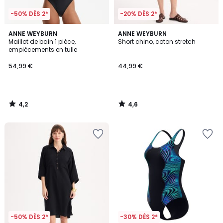
-50% DÈS 2*
-20% DÈS 2*
4,2
4,6
ANNE WEYBURN
ANNE WEYBURN
/ 5
/ 5
Maillot de bain 1 pièce,
Short chino, coton stretch
empiècements en tulle
54,99 €
44,99 €
4,2
4,6
/
/
5
5
-50% DÈS 2*
-30% DÈS 2*