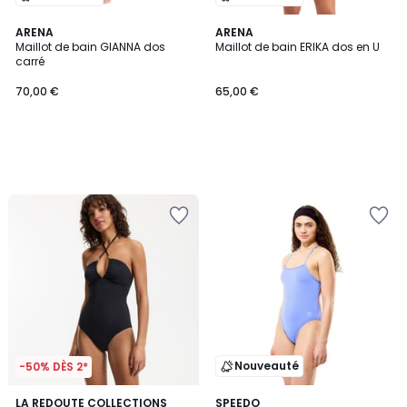
ARENA
ARENA
Maillot de bain GIANNA dos
Maillot de bain ERIKA dos en U
carré
70,00 €
65,00 €
Nouveauté
-50% DÈS 2*
4,5
2
LA REDOUTE COLLECTIONS
SPEEDO