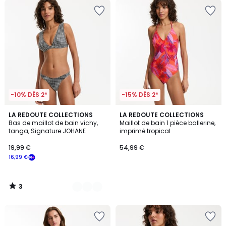
-10% DÈS 2*
-15% DÈS 2*
3
2
LA REDOUTE COLLECTIONS
LA REDOUTE COLLECTIONS
/
Bas de maillot de bain vichy,
Maillot de bain 1 pièce ballerine,
Couleurs
5
tanga, Signature JOHANE
imprimé tropical
19,99 €
54,99 €
16,99 €
3
/
5