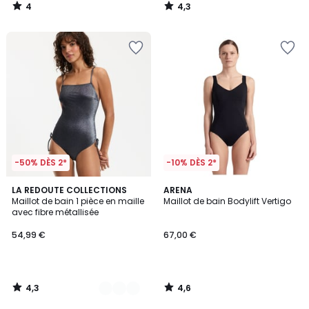
4
4,3
/
/
5
5
-50% DÈS 2*
-10% DÈS 2*
4,3
4,6
2
LA REDOUTE COLLECTIONS
ARENA
/ 5
/ 5
Maillot de bain 1 pièce en maille
Maillot de bain Bodylift Vertigo
Couleurs
avec fibre métallisée
54,99 €
67,00 €
4,3
4,6
/
/
5
5