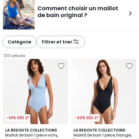
à
à
Comment choisir un maillot
gauche
droite
de bain original ?
Catégorie
Filtrer et trier
373 articles
-10% DÈS 2*
-30% DÈS 2*
2,2
4,3
2
LA REDOUTE COLLECTIONS
2
LA REDOUTE COLLECTIONS
/ 5
/ 5
Maillot de bain 1 pièce vichy,
Maillot de bain 1 pièce, triangle,
Couleurs
Couleurs