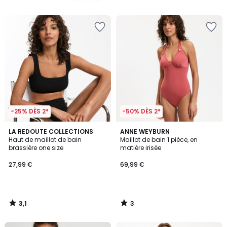
/
/
5
5
-25% DÈS 2*
-50% DÈS 2*
3,1
3
LA REDOUTE COLLECTIONS
ANNE WEYBURN
/
/
Haut de maillot de bain
Maillot de bain 1 pièce, en
5
5
brassière one size
matière irisée
27,99 €
69,99 €
3,1
3
/
/
5
5