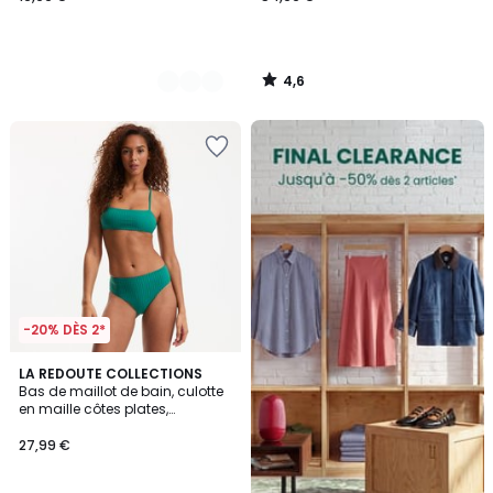
4,6
/
5
FINAL
CLEARANCE
-20% DÈS 2*
LA REDOUTE COLLECTIONS
Bas de maillot de bain, culotte
en maille côtes plates,
Signature HELENA
27,99 €