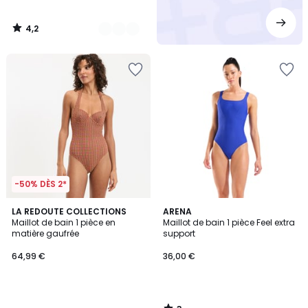
4,2
/
5
-50% DÈS 2*
3
LA REDOUTE COLLECTIONS
ARENA
/
Maillot de bain 1 pièce en
Maillot de bain 1 pièce Feel extra
5
matière gaufrée
support
64,99 €
36,00 €