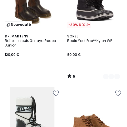
Nouveauté
-30% DÈS 2*
5
DR. MARTENS
3
SOREL
/
Bottes en cuir, Genaya Rodeo
Boots Yoot Pac™ Nylon WP
Couleurs
5
Junior
120,00 €
90,00 €
5
/
5