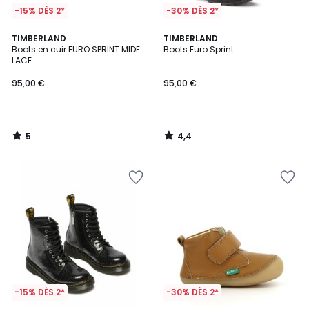
-15% DÈS 2*
-30% DÈS 2*
5
4,4
TIMBERLAND
TIMBERLAND
/
/ 5
Boots en cuir EURO SPRINT MIDE
Boots Euro Sprint
5
LACE
95,00 €
95,00 €
5
4,4
/
/
5
5
-15% DÈS 2*
-30% DÈS 2*