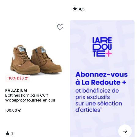
4,5
/
5
Redoute
+
-10% DÈS 2*
1
PALLADIUM
/
Bottines Pampa Hi Cuff
5
Waterproof fourrées en cuir
100,00 €
1
/