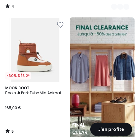
4
/
5
FINAL
CLEARANCE
-30% DÈS 2*
5
MOON BOOT
/
Boots Jr Park Tube Mid Animal
5
165,00 €
FINAL
J'en profite
5
CLEARANCE
/