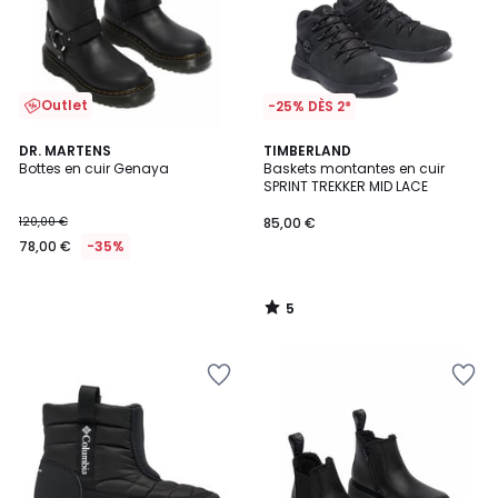
Outlet
-25% DÈS 2*
5
DR. MARTENS
TIMBERLAND
/
Bottes en cuir Genaya
Baskets montantes en cuir
5
SPRINT TREKKER MID LACE
120,00 €
85,00 €
78,00 €
-35%
5
/
5