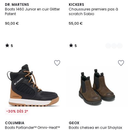
5
5
DR. MARTENS
2
KICKERS
/
/
Boots 1460 Junior en cuir Glitter
Chaussures premiers pas à
Couleurs
5
5
Patent
scratch Sabio
90,00 €
55,00 €
5
5
/
/
5
5
-30% DÈS 2*
3
COLUMBIA
GEOX
/
Boots Portlander™ Omni-Heat™
Boots chelsea en cuir Shaylax