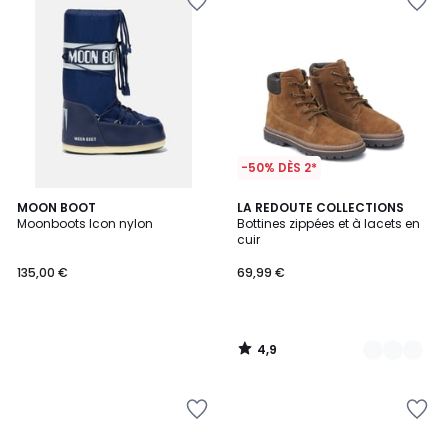
-50% DÈS 2*
4,9
MOON BOOT
2
LA REDOUTE COLLECTIONS
/ 5
Moonboots Icon nylon
Bottines zippées et à lacets en
Couleurs
cuir
135,00 €
69,99 €
4,9
/
5