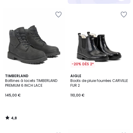
5
-20% DÈS 2*
4,8
TIMBERLAND
AIGLE
/ 5
Bottines à lacets TIMBERLAND
Boots de pluie fourrées CARVILLE
PREMIUM 6 INCH LACE
FUR 2
145,00 €
110,00 €
4,8
/
5