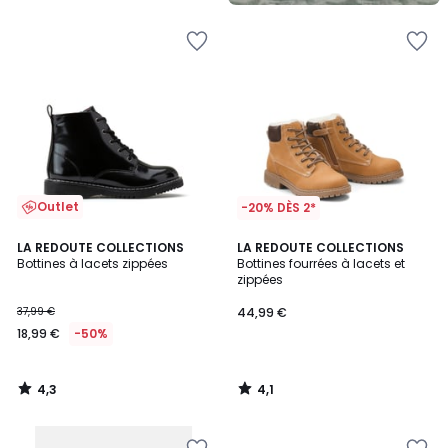
5
Outlet
-20% DÈS 2*
4,3
4,1
LA REDOUTE COLLECTIONS
LA REDOUTE COLLECTIONS
/ 5
/ 5
Bottines à lacets zippées
Bottines fourrées à lacets et
zippées
37,99 €
44,99 €
18,99 €
-50%
4,3
4,1
/
/
5
5