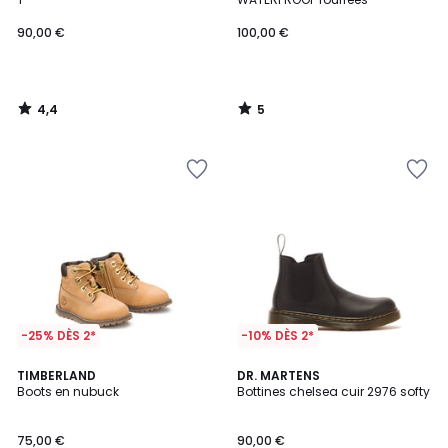
90,00 €
100,00 €
4,4
5
/
/
5
5
-25% DÈS 2*
-10% DÈS 2*
4,8
5
TIMBERLAND
DR. MARTENS
/ 5
/
Boots en nubuck
Bottines chelsea cuir 2976 softy
5
75,00 €
90,00 €