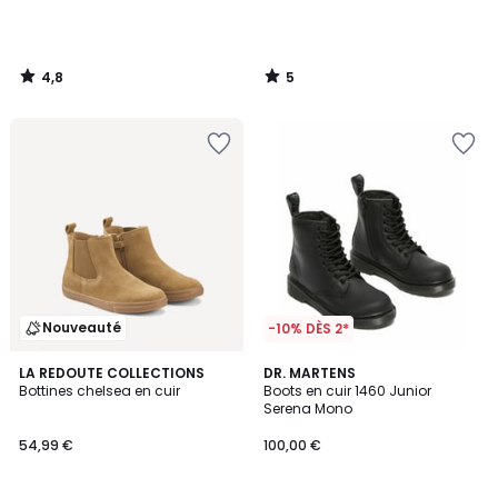
4,8
5
/
/
5
5
Nouveauté
-10% DÈS 2*
4,5
LA REDOUTE COLLECTIONS
DR. MARTENS
/ 5
Bottines chelsea en cuir
Boots en cuir 1460 Junior
Serena Mono
54,99 €
100,00 €