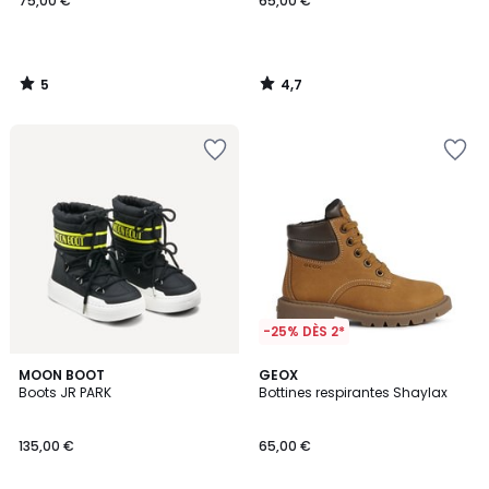
75,00 €
65,00 €
5
4,7
/
/
5
5
-25% DÈS 2*
5
MOON BOOT
GEOX
/
Boots JR PARK
Bottines respirantes Shaylax
5
135,00 €
65,00 €