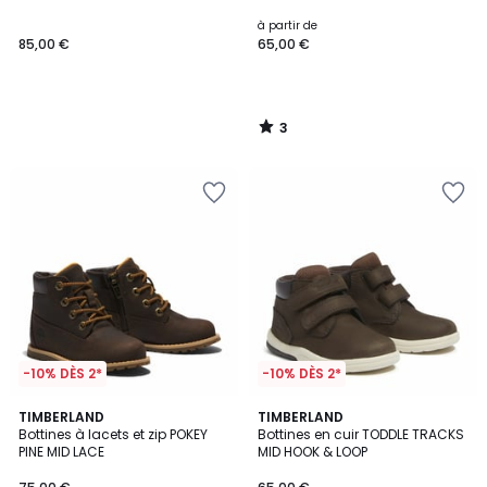
5
à partir de
85,00 €
65,00 €
3
/
5
-10% DÈS 2*
-10% DÈS 2*
5
4,7
TIMBERLAND
TIMBERLAND
/
/ 5
Bottines à lacets et zip POKEY
Bottines en cuir TODDLE TRACKS
5
PINE MID LACE
MID HOOK & LOOP