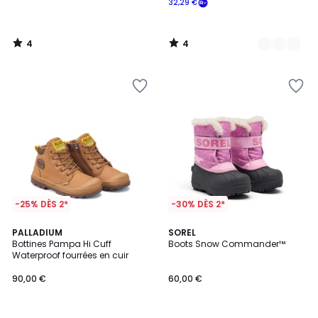
32,29 €
4
4
/
/
5
5
-25% DÈS 2*
-30% DÈS 2*
4
PALLADIUM
2
SOREL
/
Bottines Pampa Hi Cuff
Boots Snow Commander™
Couleurs
5
Waterproof fourrées en cuir
90,00 €
60,00 €