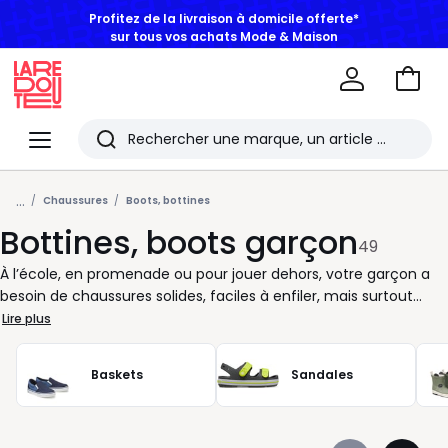
sur tous vos achats Mode & Maison
Aller
au
La
panie
Redoute
Menu
Rechercher
Les
...
derniers
Chaussures
Boots, bottines
Bottines, boots garçon
articles
49
consultés
À l’école, en promenade ou pour jouer dehors, votre garçon a
besoin de chaussures solides, faciles à enfiler, mais surtout
confortables. Les boots et bottines réunissent tous ces critères
Lire plus
en un seul produit, pensé pour suivre le rythme effréné des
journées d’un enfant. Conçues pour s’adapter à toutes les
Baskets
Sandales
situations, ces chaussures montantes offrent un bon maintien
du pied grâce à des lacets ou une fermeture pratique. Leur
doublure intérieure assure un confort quotidien, même pour les