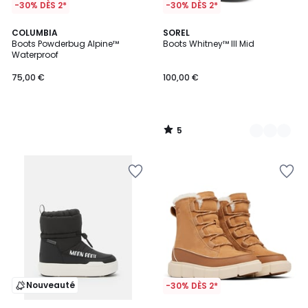
-30% DÈS 2*
-30% DÈS 2*
5
COLUMBIA
2
SOREL
/
Boots Powderbug Alpine™
Boots Whitney™ III Mid
Couleurs
5
Waterproof
75,00 €
100,00 €
5
/
5
Nouveauté
-30% DÈS 2*