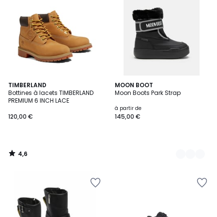
4,6
TIMBERLAND
2
MOON BOOT
/ 5
Bottines à lacets TIMBERLAND
Moon Boots Park Strap
Couleurs
PREMIUM 6 INCH LACE
à partir de
120,00 €
145,00 €
4,6
/
5