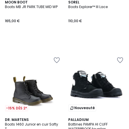
MOON BOOT
SOREL
Boots MB JR PARK TUBE MID WP
Boots Explorer™ III Lace
165,00 €
110,00 €
Nouveauté
-15% DÈS 2*
4,4
5
DR. MARTENS
PALLADIUM
/ 5
/
Boots 1460 Junior en cuir Softy
Bottines PAMPA HI CUFF
5
T
WATERPROOF fourrées