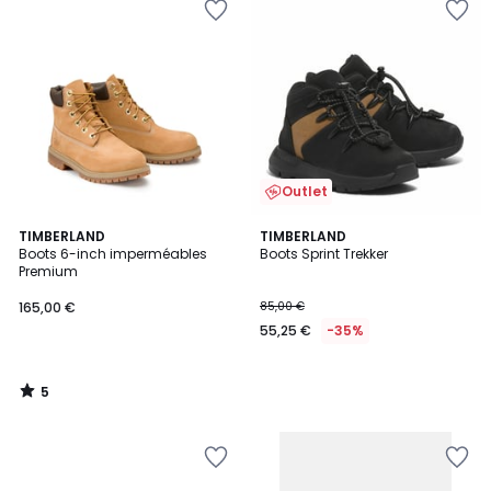
Outlet
5
TIMBERLAND
TIMBERLAND
/
Boots 6-inch imperméables
Boots Sprint Trekker
5
Premium
165,00 €
85,00 €
55,25 €
-35%
5
/
5