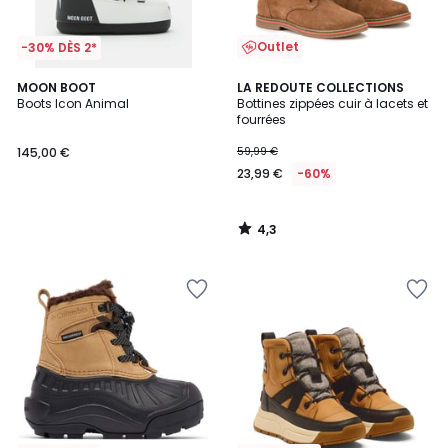
Outlet
-30% DÈS 2*
4,3
MOON BOOT
LA REDOUTE COLLECTIONS
/ 5
Boots Icon Animal
Bottines zippées cuir à lacets et
fourrées
145,00 €
59,99 €
23,99 €
-60%
4,3
/
5