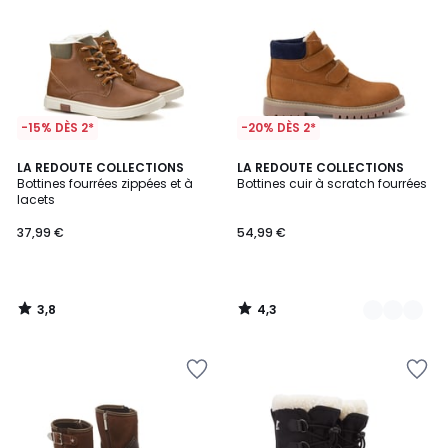
-15% DÈS 2*
-20% DÈS 2*
3,8
4,3
LA REDOUTE COLLECTIONS
2
LA REDOUTE COLLECTIONS
/ 5
/ 5
Bottines fourrées zippées et à
Bottines cuir à scratch fourrées
Couleurs
lacets
37,99 €
54,99 €
3,8
4,3
/
/
5
5