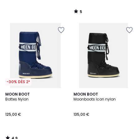
5
/
5
-30% DÈS 2*
4,9
MOON BOOT
MOON BOOT
/ 5
Bottes Nylon
Moonboots Icon nylon
125,00 €
135,00 €
4,9