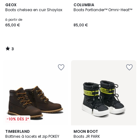
3
GEOX
COLUMBIA
/
Boots chelsea en cuir Shaylax
Boots Portlander™ Omni-Heat™
5
à partir de
65,00 €
85,00 €
3
/
5
-10% DÈS 2*
5
TIMBERLAND
MOON BOOT
/
Bottines à lacets et zip POKEY
Boots JR PARK