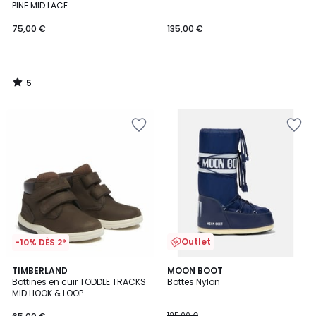
5
PINE MID LACE
75,00 €
135,00 €
5
/
5
Outlet
-10% DÈS 2*
4,7
4,9
TIMBERLAND
MOON BOOT
/ 5
/ 5
Bottines en cuir TODDLE TRACKS
Bottes Nylon
MID HOOK & LOOP
125,00 €