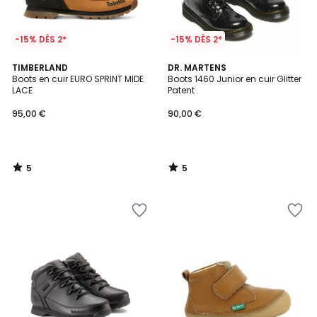
-15% DÈS 2*
-15% DÈS 2*
5
5
TIMBERLAND
DR. MARTENS
/
/
Boots en cuir EURO SPRINT MIDE
Boots 1460 Junior en cuir Glitter
5
5
LACE
Patent
95,00 €
90,00 €
5
5
/
/
5
5