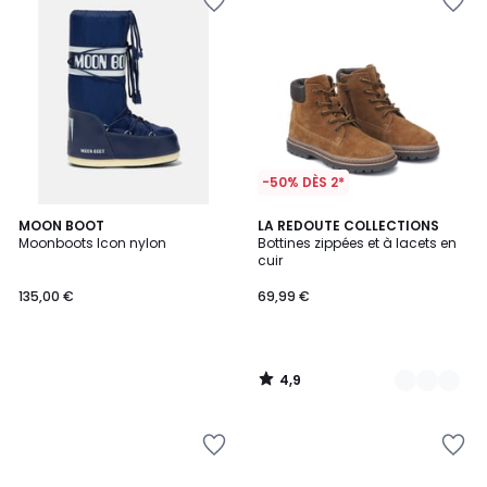
-50% DÈS 2*
4,9
MOON BOOT
2
LA REDOUTE COLLECTIONS
/ 5
Moonboots Icon nylon
Bottines zippées et à lacets en
Couleurs
cuir
135,00 €
69,99 €
4,9
/
5