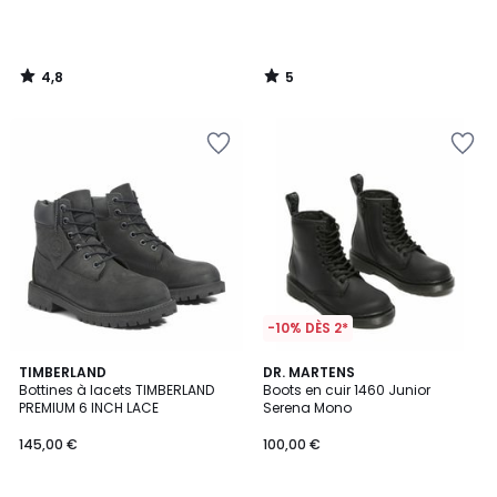
4,8
5
/
/
5
5
-10% DÈS 2*
4,8
4,5
TIMBERLAND
DR. MARTENS
/ 5
/ 5
Bottines à lacets TIMBERLAND
Boots en cuir 1460 Junior
PREMIUM 6 INCH LACE
Serena Mono
145,00 €
100,00 €