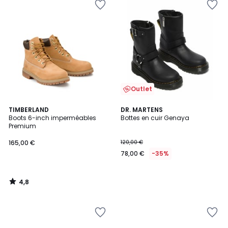
Outlet
4,8
TIMBERLAND
DR. MARTENS
/ 5
Boots 6-inch imperméables
Bottes en cuir Genaya
Premium
165,00 €
120,00 €
78,00 €
-35%
4,8
/
5