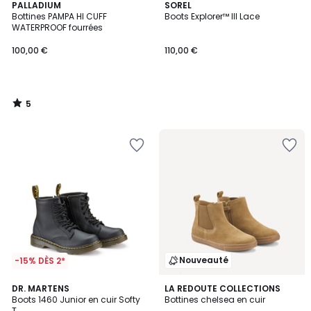
5
PALLADIUM
SOREL
/
Bottines PAMPA HI CUFF
Boots Explorer™ III Lace
5
WATERPROOF fourrées
100,00 €
110,00 €
5
/
5
Nouveauté
-15% DÈS 2*
4,4
DR. MARTENS
LA REDOUTE COLLECTIONS
/ 5
Boots 1460 Junior en cuir Softy
Bottines chelsea en cuir
T