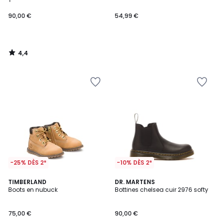
90,00 €
54,99 €
4,4
/
5
-25% DÈS 2*
-10% DÈS 2*
4,8
5
TIMBERLAND
DR. MARTENS
/ 5
/
Boots en nubuck
Bottines chelsea cuir 2976 softy
5
75,00 €
90,00 €