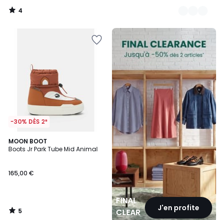
4
/
5
FINAL
CLEARANCE
-30% DÈS 2*
5
MOON BOOT
/
Boots Jr Park Tube Mid Animal
5
165,00 €
FINAL
J'en profite
5
CLEARANCE
/