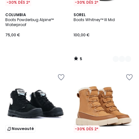
-30% DÈS 2*
-30% DÈS 2*
5
COLUMBIA
2
SOREL
/
Boots Powderbug Alpine™
Boots Whitney™ III Mid
Couleurs
5
Waterproof
75,00 €
100,00 €
5
/
5
Nouveauté
-30% DÈS 2*