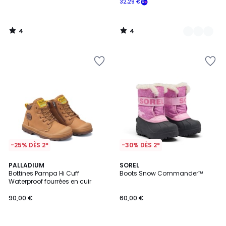
32,29 €
4
4
/
/
5
5
-25% DÈS 2*
-30% DÈS 2*
4
PALLADIUM
2
SOREL
/
Bottines Pampa Hi Cuff
Boots Snow Commander™
Couleurs
5
Waterproof fourrées en cuir
90,00 €
60,00 €