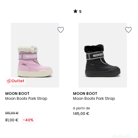
5
/
5
Outlet
MOON BOOT
2
MOON BOOT
Moon Boots Park Strap
Moon Boots Park Strap
Couleurs
à partir de
135,00 €
145,00 €
81,00 €
-40%