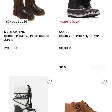
Nouveauté
-30% DÈS 2*
5
DR. MARTENS
3
SOREL
/
Bottes en cuir, Genaya Rodeo
Boots Yoot Pac™ Nylon WP
Couleurs
5
Junior
120,00 €
90,00 €
5
/
5