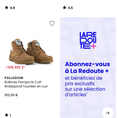
4,8
4,5
/
/
5
5
Redoute
+
-10% DÈS 2*
1
PALLADIUM
/
Bottines Pampa Hi Cuff
5
Waterproof fourrées en cuir
100,00 €
1
/