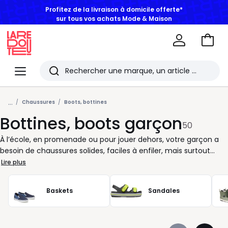
sur tous vos achats Mode & Maison
Aller
au
La
panie
Redoute
Menu
Rechercher
Les
...
derniers
Chaussures
Boots, bottines
Bottines, boots garçon
articles
50
consultés
À l’école, en promenade ou pour jouer dehors, votre garçon a
besoin de chaussures solides, faciles à enfiler, mais surtout
confortables. Les boots et bottines réunissent tous ces critères
Lire plus
en un seul produit, pensé pour suivre le rythme effréné des
journées d’un enfant. Conçues pour s’adapter à toutes les
Baskets
Sandales
situations, ces chaussures montantes offrent un bon maintien
du pied grâce à des lacets ou une fermeture pratique. Leur
doublure intérieure assure un confort quotidien, même pour les