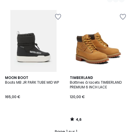
4,6
MOON BOOT
TIMBERLAND
/ 5
Boots MB JR PARK TUBE MID WP
Bottines à lacets TIMBERLAND
PREMIUM 6 INCH LACE
165,00 €
120,00 €
4,6
/
5
Page 1 sur 1