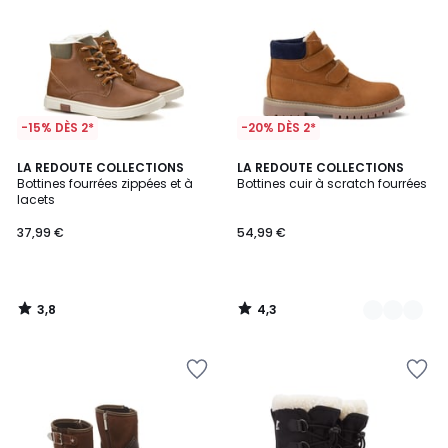
-15% DÈS 2*
-20% DÈS 2*
3,8
4,3
LA REDOUTE COLLECTIONS
2
LA REDOUTE COLLECTIONS
/ 5
/ 5
Bottines fourrées zippées et à
Bottines cuir à scratch fourrées
Couleurs
lacets
37,99 €
54,99 €
3,8
4,3
/
/
5
5