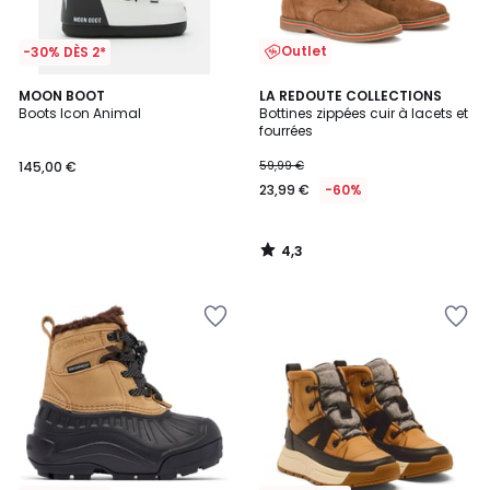
Outlet
-30% DÈS 2*
4,3
MOON BOOT
LA REDOUTE COLLECTIONS
/ 5
Boots Icon Animal
Bottines zippées cuir à lacets et
fourrées
145,00 €
59,99 €
23,99 €
-60%
4,3
/
5