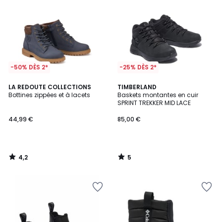
-50% DÈS 2*
-25% DÈS 2*
4,2
5
LA REDOUTE COLLECTIONS
TIMBERLAND
/ 5
/
Bottines zippées et à lacets
Baskets montantes en cuir
5
SPRINT TREKKER MID LACE
44,99 €
85,00 €
4,2
5
/
/
5
5