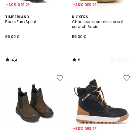
-30% DÈS 2*
-30% DÈS 2*
4,4
5
TIMBERLAND
2
KICKERS
/ 5
/
Boots Euro Sprint
Chaussures premiers pas à
Couleurs
5
scratch Sabio
95,00 €
55,00 €
4,4
5
/
/
5
5
-30% DÈS 2*