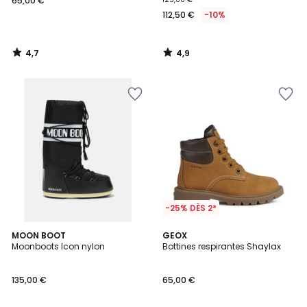
65,00 €
112,50 €
-10%
4,7
4,9
/
/
5
5
-25% DÈS 2*
5
MOON BOOT
GEOX
/
Moonboots Icon nylon
Bottines respirantes Shaylax
5
135,00 €
65,00 €