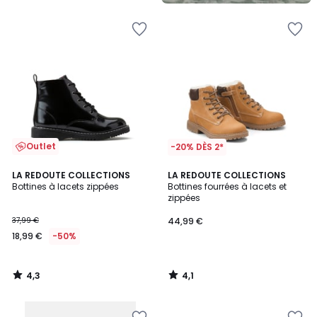
5
Outlet
-20% DÈS 2*
4,3
4,1
LA REDOUTE COLLECTIONS
LA REDOUTE COLLECTIONS
/ 5
/ 5
Bottines à lacets zippées
Bottines fourrées à lacets et
zippées
37,99 €
44,99 €
18,99 €
-50%
4,3
4,1
/
/
5
5