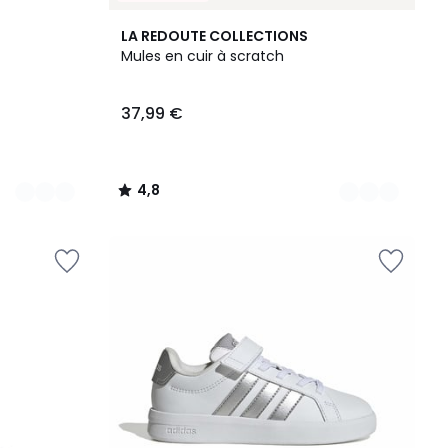
2
4,8
LA REDOUTE COLLECTIONS
Couleurs
/ 5
Mules en cuir à scratch
37,99 €
4,8
/
5