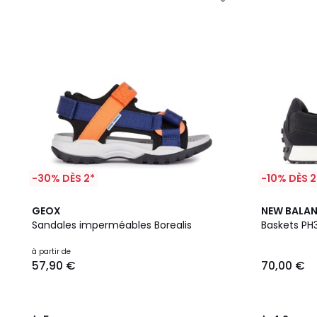
-30% DÈS 2*
-10% DÈS 2
5
2
4,2
GEOX
NEW BALA
/
Couleurs
/ 5
Sandales imperméables Borealis
Baskets PH
5
à partir de
57,90 €
70,00 €