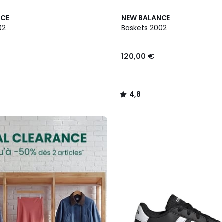
2
4,8
NCE
NEW BALANCE
Couleurs
/ 5
02
Baskets 2002
120,00 €
4,8
/
5