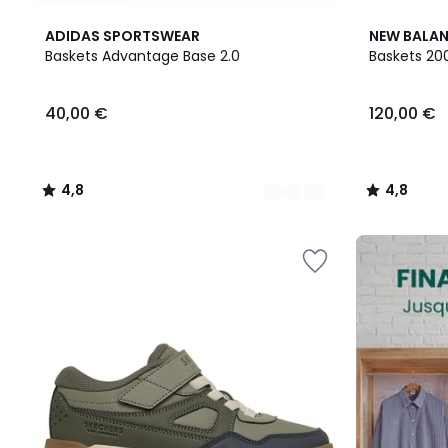
3
4,8
4,8
ADIDAS SPORTSWEAR
NEW BALA
Couleurs
/ 5
/ 5
Baskets Advantage Base 2.0
Baskets 20
40,00
40,00 €
120,00 €
€.
4,8
4,8
/
/
5
5
FINAL
CLEARANCE