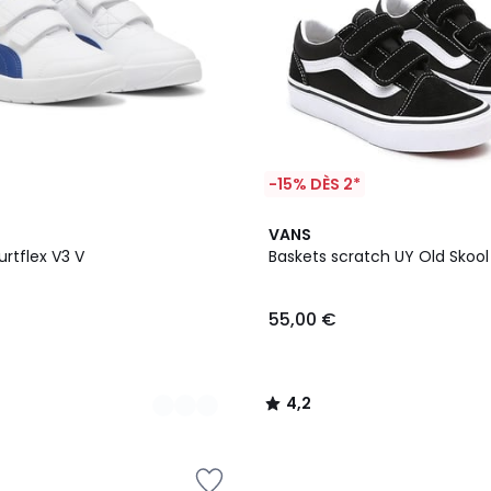
-15% DÈS 2*
2
4,2
VANS
Couleurs
/ 5
rtflex V3 V
Baskets scratch UY Old Skool
55,00 €
4,2
/
5