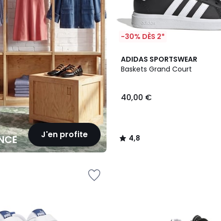
-30% DÈS 2*
4,8
ADIDAS SPORTSWEAR
/ 5
Baskets Grand Court
40,00 €
J'en profite
NCE
4,8
/
5