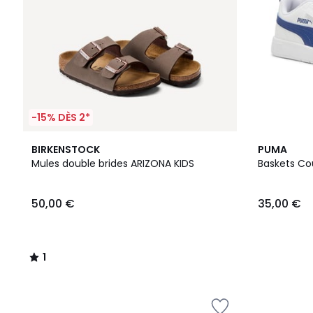
-15% DÈS 2*
1
2
BIRKENSTOCK
PUMA
/
Couleurs
Mules double brides ARIZONA KIDS
Baskets Cou
5
50,00 €
35,00 €
1
/
5