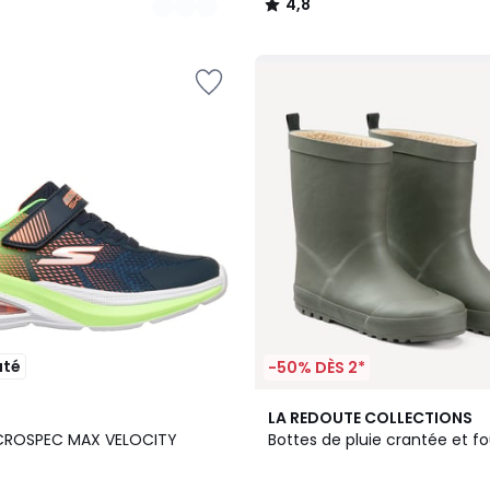
4,8
/
5
uté
-50% DÈS 2*
3
LA REDOUTE COLLECTIONS
/
ICROSPEC MAX VELOCITY
Bottes de pluie crantée et f
5