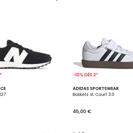
*
-10% DÈS 2*
3
4,8
NCE
ADIDAS SPORTSWEAR
Couleurs
/ 5
327
Baskets VL Court 3.0
45,00 €