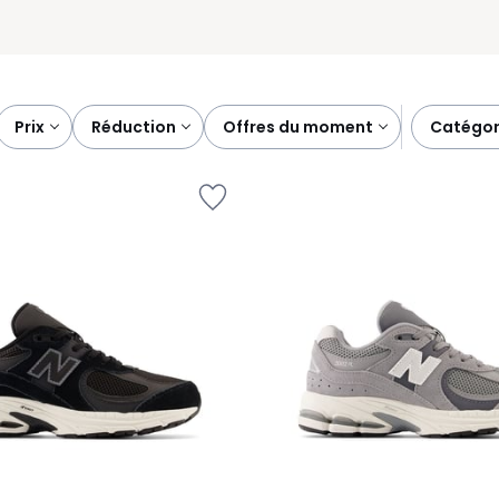
prix
réduction
offres du moment
catégor