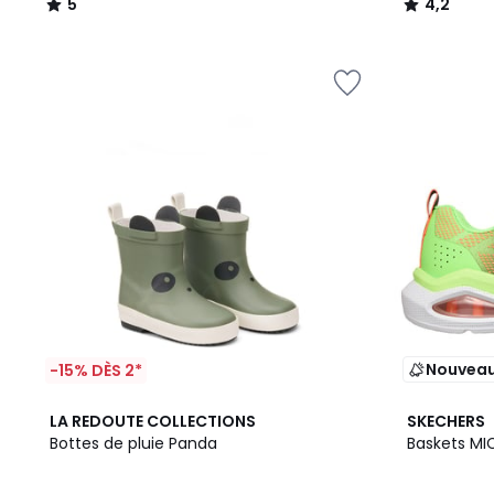
5
4,2
/
/
5
5
Nouvea
-15% DÈS 2*
4,2
2
LA REDOUTE COLLECTIONS
SKECHERS
/ 5
Couleurs
Bottes de pluie Panda
Baskets M