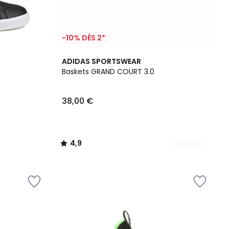
-10% DÈS 2*
3
4,9
ADIDAS SPORTSWEAR
Couleurs
/ 5
Baskets GRAND COURT 3.0
38,00 €
4,9
/
5