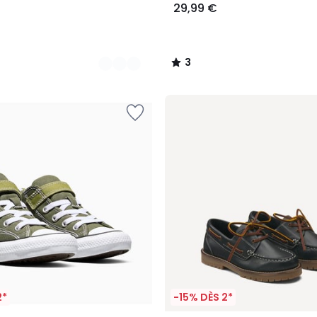
29,99 €
3
/
5
2*
-15% DÈS 2*