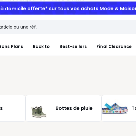
n à domicile offerte*
sur tous vos achats Mode & Maiso
Bons Plans
Back to
Best-sellers
Final Clearance
s
Bottes de pluie
T