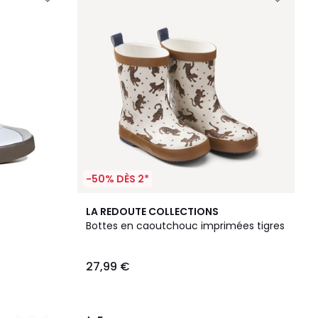
-50% DÈS 2*
5
LA REDOUTE COLLECTIONS
/
Bottes en caoutchouc imprimées tigres
5
27,99 €