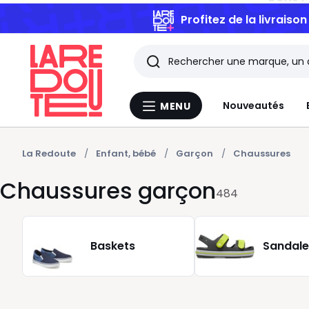
Profitez de la livraiso
Rechercher
Les
Nouveautés
MENU
Menu
derniers
La
Redoute
articles
La Redoute
Enfant, bébé
Garçon
Chaussures
Chaussures garçon
consultés
484
Baskets
Sandale