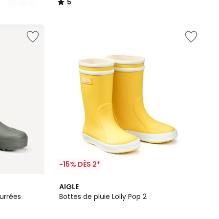
5
/
5
-15% DÈS 2*
4
5
AIGLE
Couleurs
/
ourrées
Bottes de pluie Lolly Pop 2
5