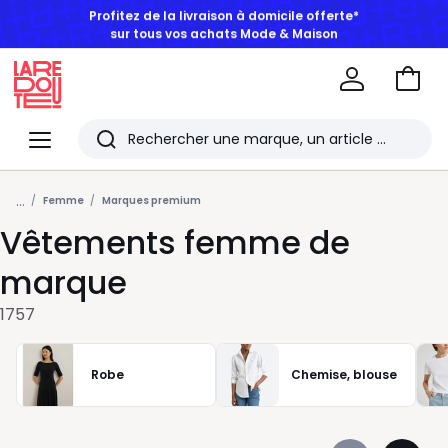
BONS PLANS | Jusqu'à -50% dès 2 articles*
Aller
au
La
panie
Redoute
Menu
Rechercher
Les
...
derniers
Femme
Marques premium
Vêtements femme de
articles
consultés
marque
1757
Robe
Chemise, blouse