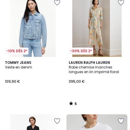
-10% DÈS 2*
-30% DÈS 2*
5
TOMMY JEANS
LAUREN RALPH LAUREN
/
Veste en denim
Robe chemise manches
5
longues en lin imprimé floral
109,90 €
395,00 €
5
/
5