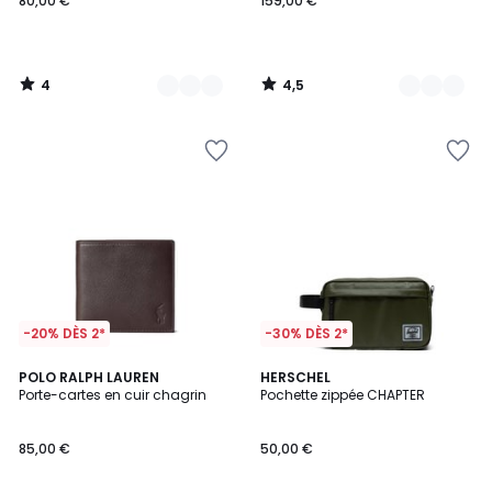
80,00 €
159,00 €
4
4,5
/
/
5
5
-20% DÈS 2*
-30% DÈS 2*
4,4
4,8
2
POLO RALPH LAUREN
2
HERSCHEL
/ 5
/ 5
Porte-cartes en cuir chagrin
Pochette zippée CHAPTER
Couleurs
Couleurs
85,00 €
50,00 €