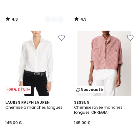
4,8
4,9
/
/
5
5
Nouveauté
-25% DÈS 2*
4,3
LAUREN RALPH LAUREN
SESSUN
/ 5
Chemise à manches longues
Chemise rayée manches
longues, ORREGIA
145,00 €
145,00 €