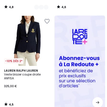
4,8
4,6
/
/
5
5
Redoute
+
-10% DÈS 2*
4,5
LAUREN RALPH LAUREN
/ 5
Veste blazer coupe droite
ANFISA
325,00 €
4,5
/