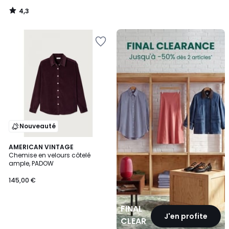
4,3
/
5
FINAL
CLEARANCE
Nouveauté
AMERICAN VINTAGE
Chemise en velours côtelé
ample, PADOW
145,00 €
FINAL
J'en profite
CLEARANCE