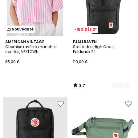
Nouveauté
-15% DÈS 2*
3,7
AMERICAN VINTAGE
2
FJALLRAVEN
/ 5
Chemise rayée à manches
Sac à dos High Coast
Couleurs
courtes, VEXTOWN
Foldsack 24
85,00 €
110,00 €
3,7
/
5