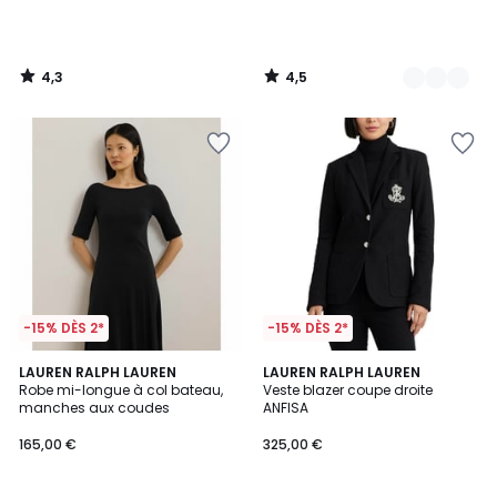
4,3
4,5
/
/
5
5
-15% DÈS 2*
-15% DÈS 2*
4,8
4,6
2
LAUREN RALPH LAUREN
LAUREN RALPH LAUREN
/ 5
/ 5
Robe mi-longue à col bateau,
Veste blazer coupe droite
Couleurs
manches aux coudes
ANFISA
165,00 €
325,00 €