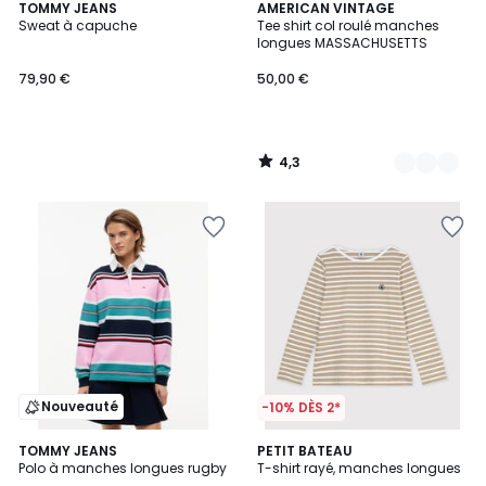
4,3
TOMMY JEANS
2
AMERICAN VINTAGE
/ 5
Sweat à capuche
Tee shirt col roulé manches
Couleurs
longues MASSACHUSETTS
79,90 €
50,00 €
4,3
/
5
Nouveauté
-10% DÈS 2*
TOMMY JEANS
PETIT BATEAU
Polo à manches longues rugby
T-shirt rayé, manches longues