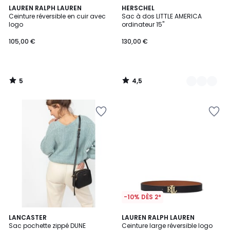
5
4,5
LAUREN RALPH LAUREN
3
HERSCHEL
/
/ 5
Ceinture réversible en cuir avec
Sac à dos LITTLE AMERICA
Couleurs
5
logo
ordinateur 15''
105,00 €
130,00 €
5
4,5
/
/
5
5
-10% DÈS 2*
4,6
4,6
2
LANCASTER
LAUREN RALPH LAUREN
/ 5
/ 5
Sac pochette zippé DUNE
Ceinture large réversible logo
Couleurs