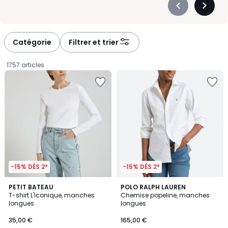
Précédent
Suivan
-
-
défiler
défiler
à
à
Catégorie
Filtrer et trier
gauche
droite
1757 articles
-15% DÈS 2*
-15% DÈS 2*
4,8
4,9
3
PETIT BATEAU
POLO RALPH LAUREN
/ 5
/ 5
T-shirt L'Iconique, manches
Chemise popeline, manches
Couleurs
longues
longues
35,00
35,00 €
165,00 €
€.