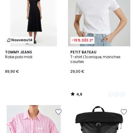
Nouveauté
-15% DÈS 2*
4,9
TOMMY JEANS
3
PETIT BATEAU
/ 5
Robe polo midi
T-shirt L'Iconique, manches
Couleurs
courtes
89,90 €
29,00 €
4,9
/
5