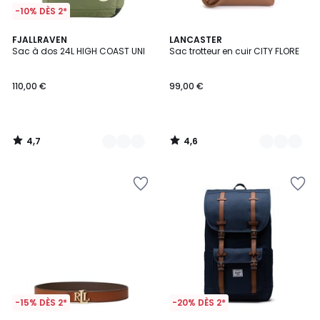
-10% DÈS 2*
4,7
4,6
5
FJALLRAVEN
2
LANCASTER
/ 5
/ 5
Sac à dos 24L HIGH COAST UNI
Sac trotteur en cuir CITY FLORE
Couleurs
Couleurs
110,00 €
99,00 €
4,7
4,6
/
/
5
5
-15% DÈS 2*
-20% DÈS 2*