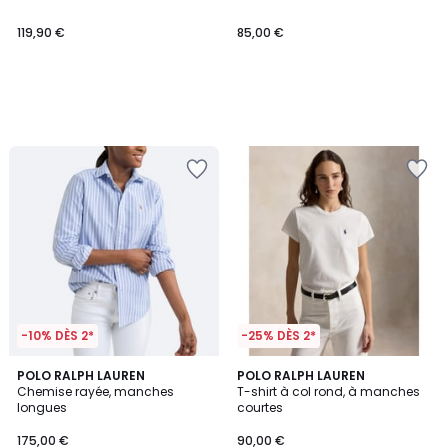
119,90 €
85,00 €
-10% DÈS 2*
-25% DÈS 2*
4,3
4,5
POLO RALPH LAUREN
3
POLO RALPH LAUREN
/ 5
/ 5
Chemise rayée, manches
T-shirt à col rond, à manches
Couleurs
longues
courtes
175,00 €
90,00 €