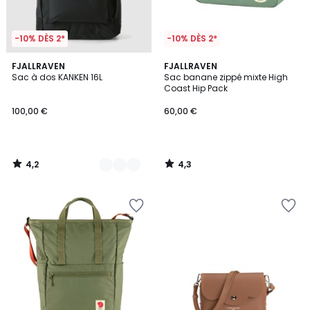
-10% DÈS 2*
-10% DÈS 2*
4,2
4,3
3
FJALLRAVEN
FJALLRAVEN
/ 5
/ 5
Sac à dos KANKEN 16L
Sac banane zippé mixte High
Couleurs
Coast Hip Pack
100,00 €
60,00 €
4,2
4,3
/
/
5
5