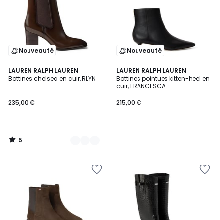
Nouveauté
Nouveauté
5
2
LAUREN RALPH LAUREN
LAUREN RALPH LAUREN
/
Bottines chelsea en cuir, RLYN
Bottines pointues kitten-heel en
Couleurs
5
cuir, FRANCESCA
235,00 €
215,00 €
5
/
5