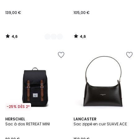
139,00 €
105,00 €
4,6
4,6
/
/
5
5
-25% DÈS 2*
4
4,5
2
HERSCHEL
2
LANCASTER
/
/ 5
Sac à dos RETREAT MINI
Sac zippé en cuir SUAVE ACE
Couleurs
Couleurs
5