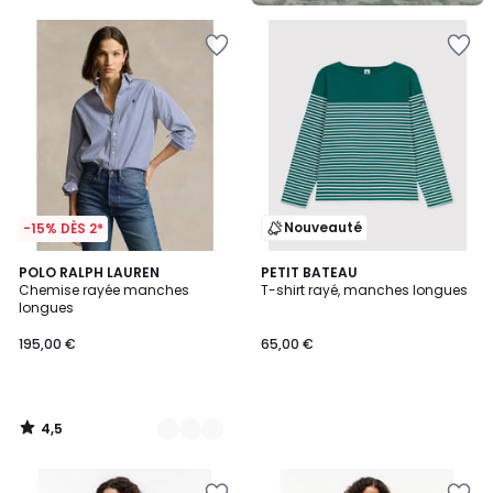
Nouveauté
-15% DÈS 2*
4,5
2
POLO RALPH LAUREN
PETIT BATEAU
/ 5
Chemise rayée manches
T-shirt rayé, manches longues
Couleurs
longues
195,00 €
65,00 €
4,5
/
5