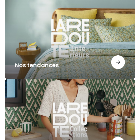
mode
Nos
tendances
vous
attend.
Nos tendances
Notre
sélection
actuelle