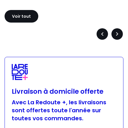
Sloggi
Adidas
Voir tout
Précédent
Suiva
-
-
défiler
défile
à
à
gauche
droit
Livraison à domicile offerte
Avec La Redoute +, les livraisons
sont offertes toute l'année sur
toutes vos commandes.