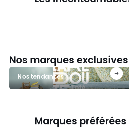
pour
l'école
!
Reprise
cool
Nos marques exclusives
Nos
Nos tendances
tendances
Marques préférées