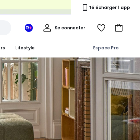
n
Télécharger l'app
Mon
Se connecter
Mon
Voir
Aller
compte
espace
ma
au
La
wishlist
panier
ers
Lifestyle
Espace Pro
Redoute
+