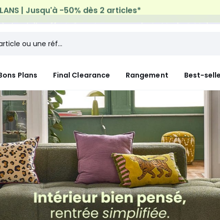
n à domicile offerte*
sur tous vos achats Mode & Maiso
Bons Plans
Final Clearance
Rangement
Best-sell