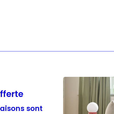
Sloggi
Adidas
fferte
raisons sont