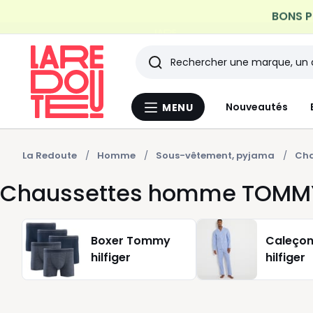
BONS PL
Profitez de la livraiso
Rechercher
Les
Nouveautés
MENU
Menu
derniers
La
Redoute
articles
La Redoute
Homme
Sous-vêtement, pyjama
Cha
Chaussettes homme TOMMY
consultés
Boxer Tommy
Caleço
hilfiger
hilfiger