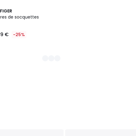
FIGER
ires de socquettes
49 €
-25%