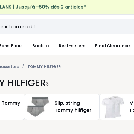
ANS | Jusqu'à -50% dès 2 articles*
n à domicile offerte*
sur tous vos achats Mode & Maiso
Bons Plans
Back to
Best-sellers
Final Clearance
ussettes
TOMMY HILFIGER
 HILFIGER
3
n Tommy
Slip, string
M
Tommy hilfiger
T