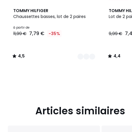
3
4,5
2
4,4
TOMMY HILFIGER
TOMMY HIL
Couleurs
/ 5
Couleurs
/ 5
Chaussettes basses, lot de 2 paires
Lot de 2 pa
Prix
à partir de
7,79 €
7,
11,99 €
-35%
9,99 €
à
partir
de
7,79
4,5
4,4
€
/
/
au
5
5
lieu
de
11,99
€
35%
de
réduction
Articles similaires
appliquée.