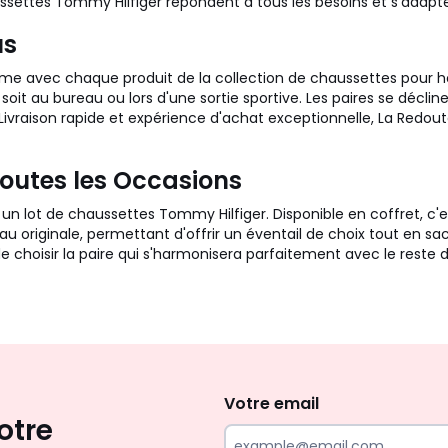
ssettes Tommy Hilfiger répondent à tous les besoins et s'adapt
us
irme avec chaque produit de la collection de chaussettes pour
soit au bureau ou lors d'une sortie sportive. Les paires se décl
raison rapide et expérience d'achat exceptionnelle, La Redoute
outes les Occasions
un lot de chaussettes Tommy Hilfiger. Disponible en coffret, c'e
eau originale, permettant d'offrir un éventail de choix tout en
de choisir la paire qui s'harmonisera parfaitement avec le reste 
Envie
d'inspirations
et
Votre email
otre
de