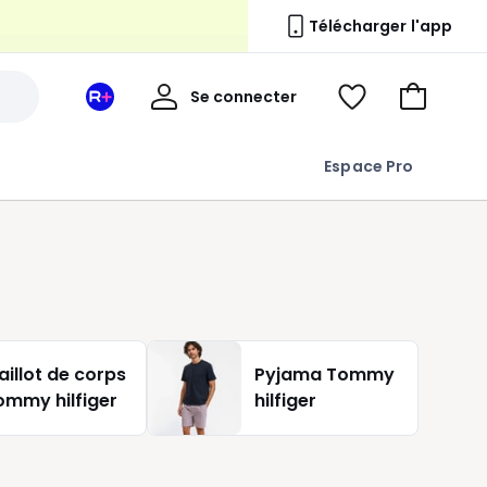
Télécharger l'app
n
Mon
Se connecter
Mon
Voir
Aller
compte
espace
ma
au
La
wishlist
panier
Espace Pro
Redoute
+
aillot de corps
Pyjama Tommy
ommy hilfiger
hilfiger