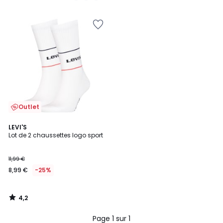
5
5
Outlet
4,2
LEVI'S
/ 5
Lot de 2 chaussettes logo sport
11,99 €
8,99 €
-25%
4,2
/
5
Page 1 sur 1