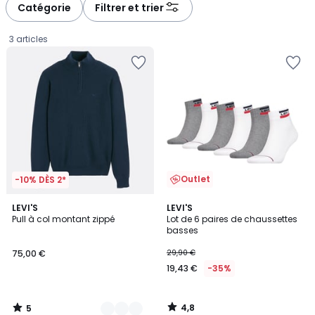
Catégorie
Filtrer et trier
3 articles
Outlet
-10% DÈS 2*
5
4,8
2
LEVI'S
LEVI'S
/
/ 5
Pull à col montant zippé
Lot de 6 paires de chaussettes
Couleurs
5
basses
75,00
75,00 €
29,90 €
€.
19,43 €
-35%
4,8
5
/
/