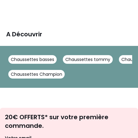
A Découvrir
Chaussettes basses
Chaussettes tommy
Chauss
Chaussettes Champion
Envie
20€ OFFERTS* sur votre première
d'inspirations
commande.
et
de