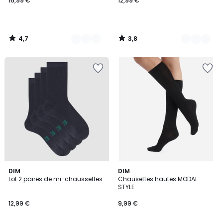
16,99 €
12,99 €
4,7
3,8
/
/
5
5
4
4
2
DIM
DIM
/
/
Lot 2 paires de mi-chaussettes
Chausettes hautes MODAL
Couleurs
5
5
STYLE
12,99 €
9,99 €