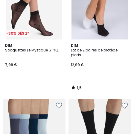
-30% DÈS 2*
1,5
DIM
DIM
/
Socquettes Le Mystique STYLE
Lot de 2 paires de protège-
5
pieds
7,99 €
12,99 €
1,5
/
5