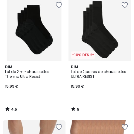
-10% DÈS 2*
4,5
5
DIM
DIM
/ 5
/
Lot de 2 mi-chaussettes
Lot de 2 paires de chaussettes
5
Thermo Ultra Resist
ULTRA RESIST
15,99 €
15,99 €
4,5
5
/
/
5
5