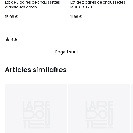
/ 5
Lot de 3 paires de chaussettes
Lot de 2 paires de chaussettes
classiques coton
MODAL STYLE
15,99 €
11,99 €
4,9
/
5
Page 1 sur 1
Articles similaires