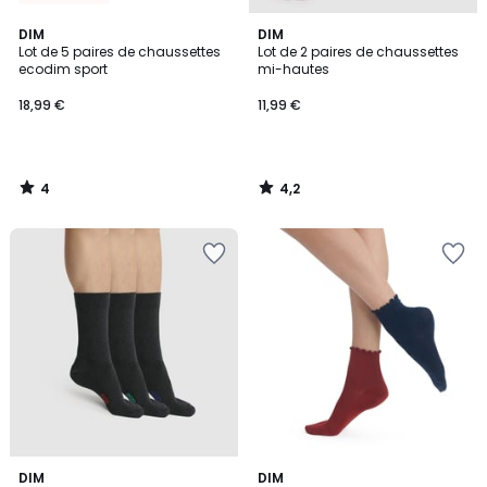
4
4,2
DIM
DIM
/
/ 5
Lot de 5 paires de chaussettes
Lot de 2 paires de chaussettes
5
ecodim sport
mi-hautes
18,99 €
11,99 €
4
4,2
/
/
5
5
4,9
DIM
DIM