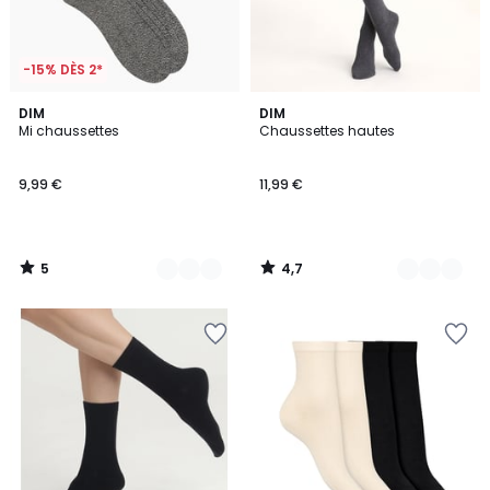
-15% DÈS 2*
5
4,7
2
DIM
2
DIM
/
/ 5
Mi chaussettes
Chaussettes hautes
Couleurs
Couleurs
5
9,99 €
11,99 €
5
4,7
/
/
5
5