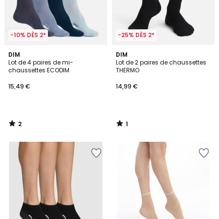
-10% DÈS 2*
-25% DÈS 2*
2
1
DIM
DIM
/
/
Lot de 4 paires de mi-
Lot de 2 paires de chaussettes
5
5
chaussettes ECODIM
THERMO
15,49 €
14,99 €
2
1
/
/
5
5