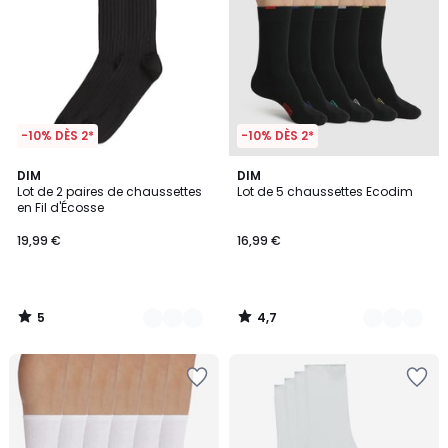
-10% DÈS 2*
-10% DÈS 2*
5
4,7
2
DIM
2
DIM
/
/ 5
Lot de 2 paires de chaussettes
Lot de 5 chaussettes Ecodim
Couleurs
Couleurs
5
en Fil d'Écosse
19,99 €
16,99 €
5
4,7
/
/
5
5