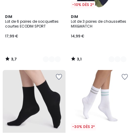
-10% DÈS 2*
3,7
3,1
2
DIM
2
DIM
/ 5
/
Lot de 6 paires de socquettes
Lot de 3 paires de chaussettes
Couleurs
Couleurs
5
courtes ECODIM SPORT
MIX&MATCH
17,99 €
14,99 €
3,7
3,1
/
/
5
5
-30% DÈS 2*