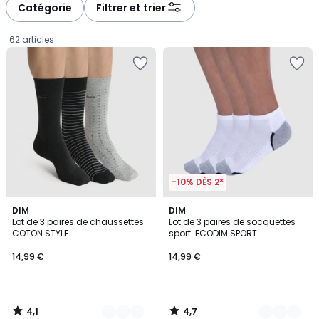
à
à
Catégorie
Filtrer et trier
gauche
droite
62 articles
-10% DÈS 2*
4,1
4,7
3
DIM
3
DIM
/ 5
/ 5
Lot de 3 paires de chaussettes
Lot de 3 paires de socquettes
Couleurs
Couleurs
COTON STYLE
sport ECODIM SPORT
14,99
14,99 €
14,99 €
€.
4,1
4,7
/
/