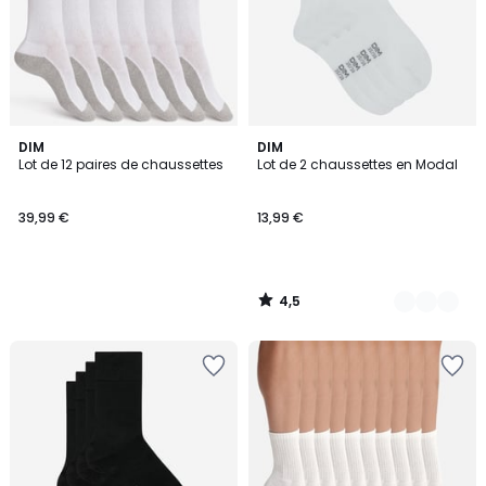
4,5
DIM
4
DIM
/ 5
Lot de 12 paires de chaussettes
Lot de 2 chaussettes en Modal
Couleurs
39,99 €
13,99 €
4,5
/
5