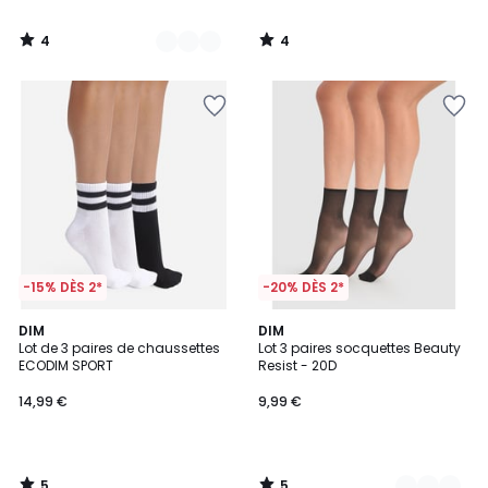
4
4
/
/
5
5
-15% DÈS 2*
-20% DÈS 2*
5
5
DIM
2
DIM
/
/
Lot de 3 paires de chaussettes
Lot 3 paires socquettes Beauty
Couleurs
5
5
ECODIM SPORT
Resist - 20D
14,99 €
9,99 €
5
5