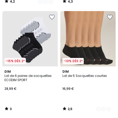
4,2
4,3
/
/
5
5
-15% DÈS 2*
-10% DÈS 2*
3
2,5
DIM
2
DIM
/
/ 5
Lot de 6 paires de socquettes
Lot de 5 Socquettes courtes
Couleurs
5
ECODIM SPORT
28,99 €
16,99 €
3
2,5
/
/
5
5