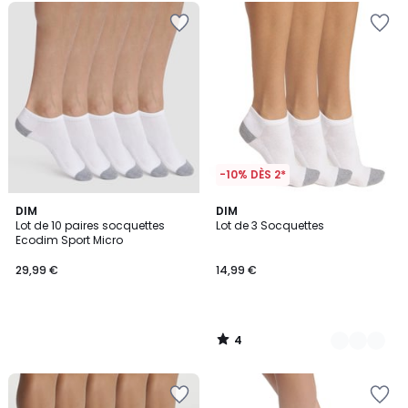
-10% DÈS 2*
4
DIM
2
DIM
/
Lot de 10 paires socquettes
Lot de 3 Socquettes
Couleurs
5
Ecodim Sport Micro
29,99 €
14,99 €
4
/
5