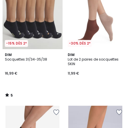
-15% DÈS 2*
-30% DÈS 2*
5
DIM
DIM
/
Socquettes 31/34-35/38
Lot de 2 paires de socquettes
5
SKIN
16,99 €
11,99 €
5
/
5