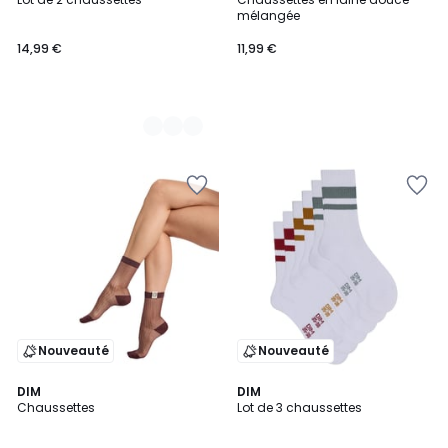
Couleurs
mélangée
14,99 €
11,99 €
Nouveauté
Nouveauté
2
DIM
DIM
Chaussettes
Lot de 3 chaussettes
Couleurs