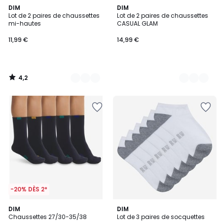
4,2
2
DIM
2
DIM
/ 5
Lot de 2 paires de chaussettes
Lot de 2 paires de chaussettes
Couleurs
Couleurs
mi-hautes
CASUAL GLAM
11,99 €
14,99 €
4,2
/
5
-20% DÈS 2*
5
3,7
DIM
2
DIM
/
/ 5
Chaussettes 27/30-35/38
Lot de 3 paires de socquettes
Couleurs