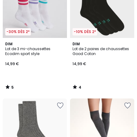
-30% DÈS 2*
-10% DÈS 2*
5
4
DIM
DIM
/
/
Lot de 3 mi-chaussettes
Lot de 2 paires de chaussettes
5
5
Ecodim sport style
Good Coton
14,99 €
14,99 €
5
4
/
/
5
5