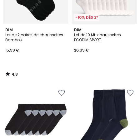
-10% DÈS 2*
4,8
DIM
DIM
/ 5
Lot de 2 paires de chaussettes
Lot de 10 Mi-chaussettes
Bambou
ECODIM SPORT
15,99 €
26,99 €
4,8
/
5