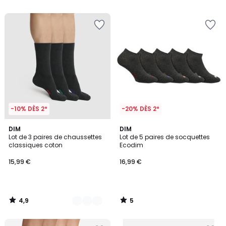
5
5
-10% DÈS 2*
-20% DÈS 2*
4,9
5
4
DIM
DIM
/ 5
/
Lot de 3 paires de chaussettes
Lot de 5 paires de socquettes
Couleurs
5
classiques coton
Ecodim
15,99 €
16,99 €
4,9
5
/
/
5
5