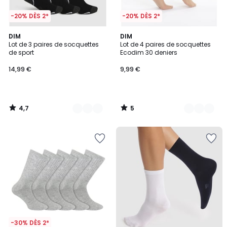
-20% DÈS 2*
-20% DÈS 2*
4,7
5
2
DIM
3
DIM
/ 5
/
Lot de 3 paires de socquettes
Lot de 4 paires de socquettes
Couleurs
Couleurs
5
de sport
Ecodim 30 deniers
14,99 €
9,99 €
4,7
5
/
/
5
5
-30% DÈS 2*