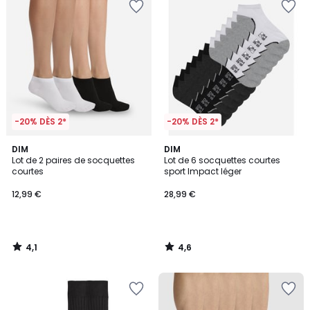
-20% DÈS 2*
-20% DÈS 2*
4,1
4,6
DIM
DIM
/ 5
/ 5
Lot de 2 paires de socquettes
Lot de 6 socquettes courtes
courtes
sport Impact léger
12,99 €
28,99 €
4,1
4,6
/
/
5
5