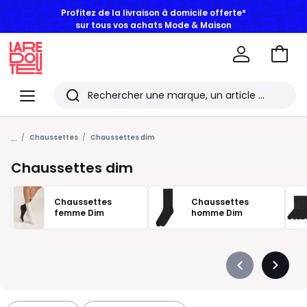
BONS PLANS | Jusqu'à -50% dès 2 articles*
Aller
au
La
panie
Redoute
Menu
Rechercher
Les
...
derniers
Chaussettes
Chaussettes dim
articles
Chaussettes dim
consultés
Chaussettes
Chaussettes
femme Dim
homme Dim
Précédent
Suivan
-
-
défiler
défiler