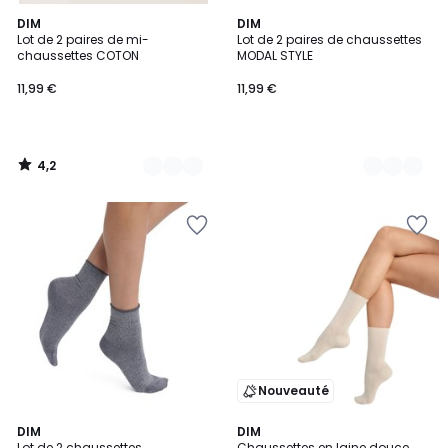
4,2
2
DIM
3
DIM
/ 5
Lot de 2 paires de mi-
Lot de 2 paires de chaussettes
Couleurs
Couleurs
chaussettes COTON
MODAL STYLE
11,99 €
11,99 €
4,2
/
5
Nouveauté
3
DIM
DIM
Lot de 2 chaussettes
Chaussettes en laine douce