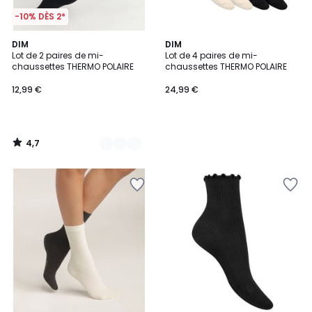
-10% DÈS 2*
4,7
3
DIM
DIM
/ 5
Lot de 2 paires de mi-
Lot de 4 paires de mi-
Couleurs
chaussettes THERMO POLAIRE
chaussettes THERMO POLAIRE
12,99 €
24,99 €
4,7
/
5