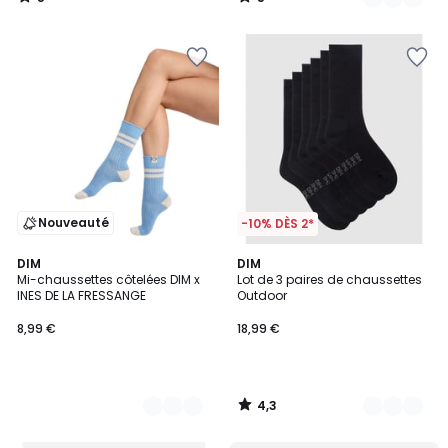
/
/
5
5
Nouveauté
-10% DÈS 2*
4,3
2
DIM
2
DIM
/ 5
Mi-chaussettes côtelées DIM x
Lot de 3 paires de chaussettes
Couleurs
Couleurs
INES DE LA FRESSANGE
Outdoor
8,99 €
18,99 €
4,3
/
5