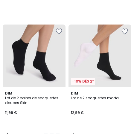
-10% DÈS 2*
4,2
4,3
2
DIM
DIM
/ 5
/ 5
Lot de 2 paires de socquettes
Lot de 2 socquettes modal
Couleurs
douces Skin
11,99 €
12,99 €