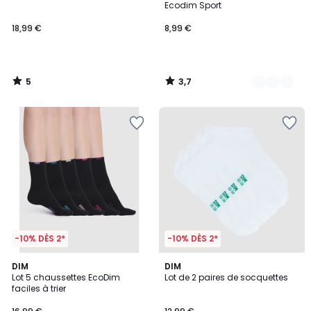
5
Ecodim Sport
18,99 €
8,99 €
5
3,7
/
/
5
5
-10% DÈS 2*
-10% DÈS 2*
4,7
3,8
2
DIM
2
DIM
/ 5
/ 5
Lot 5 chaussettes EcoDim
Lot de 2 paires de socquettes
Couleurs
Couleurs
faciles à trier