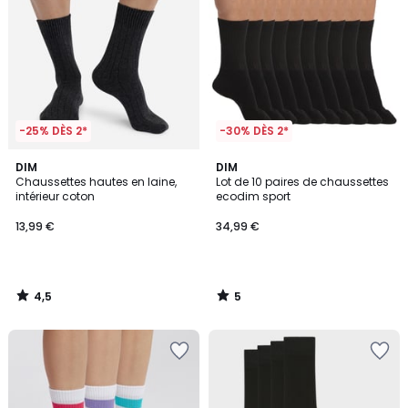
-25% DÈS 2*
-30% DÈS 2*
4,5
5
DIM
DIM
/ 5
/
Chaussettes hautes en laine,
Lot de 10 paires de chaussettes
5
intérieur coton
ecodim sport
13,99 €
34,99 €
4,5
5
/
/
5
5